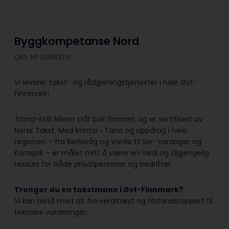
Byggkompetanse Nord
ORG. NR 991882316
Vi leverer takst- og rådgivningstjenester i hele Øst-
Finnmark!
Trond-Eirik Nilsen står bak firmaet, og er sertifisert av
Norsk Takst. Med kontor i Tana og oppdrag i hele
regionen – fra Berlevåg og Vardø til Sør-Varanger og
Karasjok – er målet mitt å være en lokal og tilgjengelig
ressurs for både privatpersoner og bedrifter.
Trenger du en takstmann i Øst-Finnmark?
Vi kan bistå med alt fra verditakst og tilstandsrapport til
tekniske vurderinger.