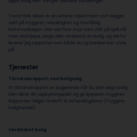
kjøpe bolig eller trenger tekniske vurderinger.
Trond-Eirik Nilsen er en erfaren takstmann som legger
vekt på trygghet, nøyaktighet og forståelig
kommunikasjon. Han vet hvor mye som står på spill når
man skal kjøpe, selge eller verdsette en bolig, og derfor
leverer jeg rapporter som både du og banken kan stole
på.
Tjenester
Tilstandsrapport ved boligsalg
En tilstandsrapport er avgjørende når du skal selge bolig.
Den sikrer din opplysningsplikt og gir kjøperen trygghet.
Rapporten følger forskrift til avhendingslova (Tryggere
bolighandel).
Verditakst bolig