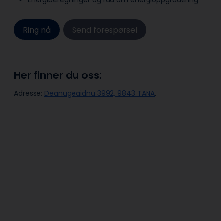
Energiberegninger og råd om energioppgradering
Ring nå
Send forespørsel
Her finner du oss:
Adresse:
Deanugeaidnu 3992, 9843 TANA
.