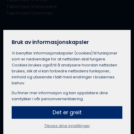
Takstmann Tromsø
Takstmann Kristiansand
Takstmann Drammen
Om tjenesten
Om Takserer.no
Bruk av informasjonskapsler
For takstmenn
Vi benytter informasjons­kapsler (cookies) til funksjoner
Slik fungerer Takserer.no
som er nødvendige for at nettsiden skal fungere.
Vilkår for bruk
Cookies brukes også til å analysere hvordan nettsiden
Personvern
brukes, slik at vi kan forbedre nettsidens funksjoner,
Bruk av offentlig informasjon
innhold og utseende i takt med endringer i brukernes
Takserer.no in English
behov.
Du finner mer informasjon og kan oppdatere dine
samtykker i vår personvernerklæring.
Få et tilbud fra en takstmann
Det er greit
Tilpass dine innstillinger