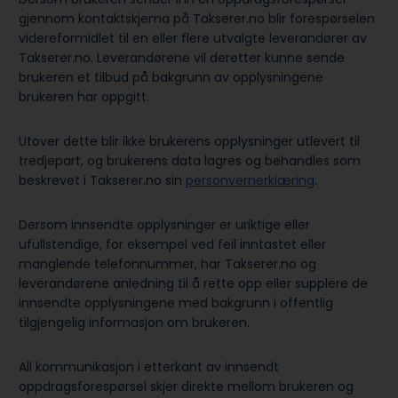
gjennom kontaktskjema på Takserer.no blir forespørselen
videreformidlet til en eller flere utvalgte leverandører av
Takserer.no. Leverandørene vil deretter kunne sende
brukeren et tilbud på bakgrunn av opplysningene
brukeren har oppgitt.
Utover dette blir ikke brukerens opplysninger utlevert til
tredjepart, og brukerens data lagres og behandles som
beskrevet i Takserer.no sin
personvernerklæring
.
Dersom innsendte opplysninger er uriktige eller
ufullstendige, for eksempel ved feil inntastet eller
manglende telefonnummer, har Takserer.no og
leverandørene anledning til å rette opp eller supplere de
innsendte opplysningene med bakgrunn i offentlig
tilgjengelig informasjon om brukeren.
All kommunikasjon i etterkant av innsendt
oppdragsforespørsel skjer direkte mellom brukeren og