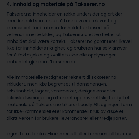
4. Innhold og materiale på Takserer.no
Takserer.no inneholder en rekke undersider og artikler
med innhold som anses å kunne være relevant og
interessant for brukeren. Innholdet er basert på
velrenommerte kilder, og Takserer.no etterstreber at
innholdet skal være korrekt. Takserer.no garanterer likevel
ikke for innholdets riktighet, og brukeren har selv ansvar
for å faktasjekke og kvalitetssikre alle opplysninger
innhentet gjennom Takserer.no.
Alle immaterielle rettigheter relatert til Takserer.no
inkludert, men ikke begrenset til domenenavn,
tekstinnhold, logoer, varemerker, designelementer,
tekniske løsninger og alt annet opphavsrettslig beskyttet
materiale på Takserer.no tilhører Leadly AS, og ingen form
for ikke-kommersiell eller kommersiell bruk av disse er
tillatt verken for brukere, leverandører eller tredjeparter.
Ingen form for ikke-kommersiell eller kommersiell bruk av