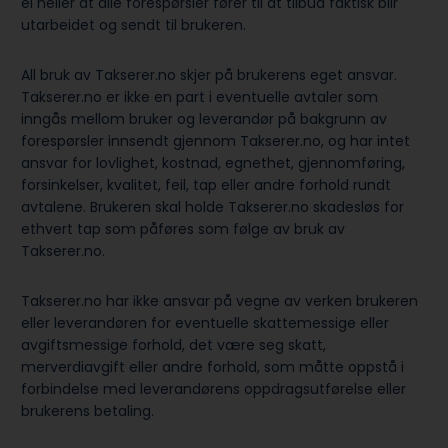
ei heller at alle forespørsler fører til at tilbud faktisk blir
utarbeidet og sendt til brukeren.
All bruk av Takserer.no skjer på brukerens eget ansvar.
Takserer.no er ikke en part i eventuelle avtaler som
inngås mellom bruker og leverandør på bakgrunn av
forespørsler innsendt gjennom Takserer.no, og har intet
ansvar for lovlighet, kostnad, egnethet, gjennomføring,
forsinkelser, kvalitet, feil, tap eller andre forhold rundt
avtalene. Brukeren skal holde Takserer.no skadesløs for
ethvert tap som påføres som følge av bruk av
Takserer.no.
Takserer.no har ikke ansvar på vegne av verken brukeren
eller leverandøren for eventuelle skattemessige eller
avgiftsmessige forhold, det være seg skatt,
merverdiavgift eller andre forhold, som måtte oppstå i
forbindelse med leverandørens oppdragsutførelse eller
brukerens betaling.