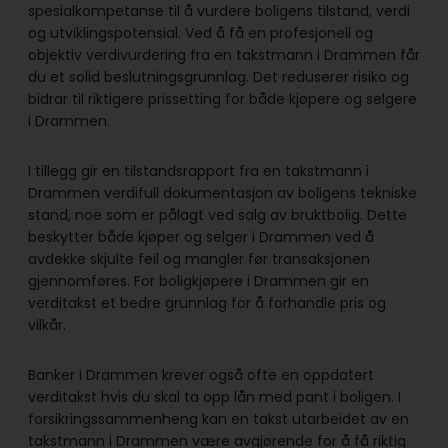
spesialkompetanse til å vurdere boligens tilstand, verdi
og utviklingspotensial. Ved å få en profesjonell og
objektiv verdivurdering fra en takstmann i Drammen får
du et solid beslutningsgrunnlag. Det reduserer risiko og
bidrar til riktigere prissetting for både kjøpere og selgere
i Drammen.
I tillegg gir en tilstandsrapport fra en takstmann i
Drammen verdifull dokumentasjon av boligens tekniske
stand, noe som er pålagt ved salg av bruktbolig. Dette
beskytter både kjøper og selger i Drammen ved å
avdekke skjulte feil og mangler før transaksjonen
gjennomføres. For boligkjøpere i Drammen gir en
verditakst et bedre grunnlag for å forhandle pris og
vilkår.
Banker i Drammen krever også ofte en oppdatert
verditakst hvis du skal ta opp lån med pant i boligen. I
forsikringssammenheng kan en takst utarbeidet av en
takstmann i Drammen være avgjørende for å få riktig