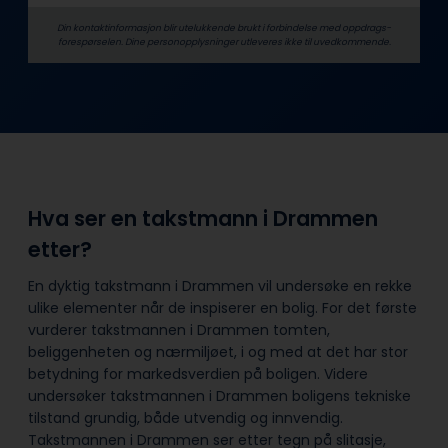
Din kontaktinformasjon blir utelukkende brukt i forbindelse med oppdrags­
forespørselen. Dine person­­opplysninger utleveres ikke til uvedkommende.
Hva ser en takstmann i Drammen
etter?
En dyktig takstmann i Drammen vil undersøke en rekke
ulike elementer når de inspiserer en bolig. For det første
vurderer takstmannen i Drammen tomten,
beliggenheten og nærmiljøet, i og med at det har stor
betydning for markedsverdien på boligen. Videre
undersøker takstmannen i Drammen boligens tekniske
tilstand grundig, både utvendig og innvendig.
Takstmannen i Drammen ser etter tegn på slitasje,