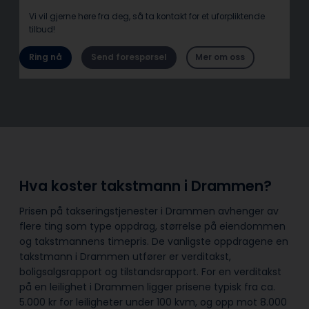
Vi vil gjerne høre fra deg, så ta kontakt for et uforpliktende
tilbud!
Ring nå
Send forespørsel
Mer om oss
Hva koster takstmann i Drammen?
Prisen på takseringstjenester i Drammen avhenger av
flere ting som type oppdrag, størrelse på eiendommen
og takstmannens timepris. De vanligste oppdragene en
takstmann i Drammen utfører er verditakst,
boligsalgsrapport og tilstandsrapport. For en verditakst
på en leilighet i Drammen ligger prisene typisk fra ca.
5.000 kr for leiligheter under 100 kvm, og opp mot 8.000