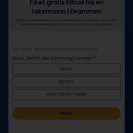
Få et gratis tilbud fra en
takstmann i Drammen
Send en kort beskrivelse av dine ønsker og behov, så hjelper vi deg med å
finne den beste takstmannen i Drammen til akkurat ditt oppdrag.
i
1/3: PRIVAT, BEDRIFT ELLER BORETTSLAG/SAMEIE
n
Privat, bedrift eller borettslag/sameie?
*
n
PRIVAT
h
o
BEDRIFT
l
d
BORETTSLAG / SAMEIE
Neste