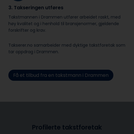
3. Takseringen utføres
Takstmannen i Drammen utfører arbeidet raskt, med
høy kvalitet og i henhold til bransje­normer, gjeldende
forskrifter og krav.
Takserer.no samarbeider med dyktige takstforetak som
tar oppdrag i Drammen.
Få et tilbud fra en takstmann i Drammen
Profilerte takstforetak