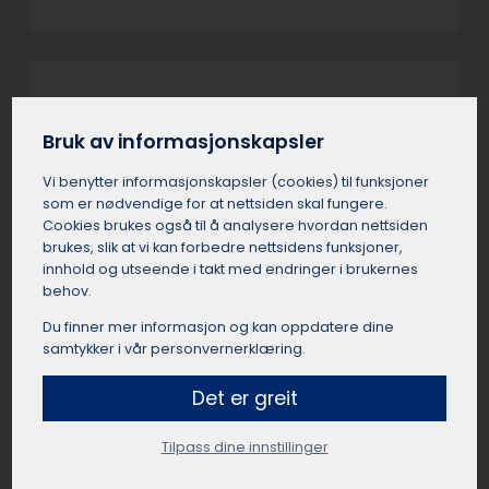
Landbrukstakst Drammen
Bruk av informasjonskapsler
Landbrukstakster i Drammen er verdsetting av
gårdseiendommer og krever
Vi benytter informasjons­kapsler (cookies) til funksjoner
spesialkompetanse. Takstmannen i Drammen
som er nødvendige for at nettsiden skal fungere.
vurderer driftsgrunnlag, avkastning, bygninger,
Cookies brukes også til å analysere hvordan nettsiden
rettigheter og utviklingspotensial.
brukes, slik at vi kan forbedre nettsidens funksjoner,
Landbrukstakster i Drammen brukes ved
innhold og utseende i takt med endringer i brukernes
behov.
kjøp/salg, generasjonsskifte, ekspropriasjon, og
lånesøknader. Prisene starter fra 20.000 kr og
Du finner mer informasjon og kan oppdatere dine
varierer med størrelse og kompleksitet på
samtykker i vår personvernerklæring.
landbrukseiendommen i Drammen.
Det er greit
Tilpass dine innstillinger
Skadetakst Drammen