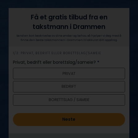
Få et gratis tilbud fra en
takstmann i Drammen
Send en kort beskrivelse av dine ønsker og behov, så hjelper vi deg med å
finne den beste takstmannen i Drammen til akkurat ditt oppdrag.
h
1/3: PRIVAT, BEDRIFT ELLER BORETTSLAG/SAMEIE
e
Privat, bedrift eller borettslag/sameie?
*
r
PRIVAT
o
BEDRIFT
BORETTSLAG / SAMEIE
Neste