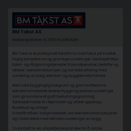
BM Takst AS
Nedbergkollveien 31, 3050 MJØNDALEN
BM Takst er et profesjonelt takstfirma med fokus på kvalitet,
faglig kompetanse og grundige vurderinger. Selskapet tilbyr
takst- og rådgivningstjenester til privatpersoner, bedrifter og
aktører i eiendomsbransjen, og har bred erfaring med
vurdering av bolig, eiendom og byggtekniske forhold.
Med solid byggfaglig bakgrunn og god forståelse for
eiendomsmarkedet leveres trygge og presise vurderinger
som gir kundene et godt beslutningsgrunnlag.
Selskapet holder til i Mjøndalen og utfører oppdrag i
Buskerud og omegn.
Vi bistår både i boligmarkedet, ved eiendomstransaksjoner
og i forbindelse med tekniske vurderinger av bygg.
Ta kontakt for en uforpliktende prat eller for å avtale