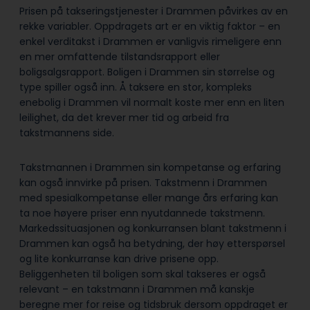
Prisen på takseringstjenester i Drammen påvirkes av en
rekke variabler. Oppdragets art er en viktig faktor – en
enkel verditakst i Drammen er vanligvis rimeligere enn
en mer omfattende tilstandsrapport eller
boligsalgsrapport. Boligen i Drammen sin størrelse og
type spiller også inn. Å taksere en stor, kompleks
enebolig i Drammen vil normalt koste mer enn en liten
leilighet, da det krever mer tid og arbeid fra
takstmannens side.
Takstmannen i Drammen sin kompetanse og erfaring
kan også innvirke på prisen. Takstmenn i Drammen
med spesialkompetanse eller mange års erfaring kan
ta noe høyere priser enn nyutdannede takstmenn.
Markedssituasjonen og konkurransen blant takstmenn i
Drammen kan også ha betydning, der høy etterspørsel
og lite konkurranse kan drive prisene opp.
Beliggenheten til boligen som skal takseres er også
relevant – en takstmann i Drammen må kanskje
beregne mer for reise og tidsbruk dersom oppdraget er