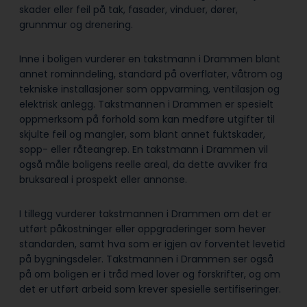
skader eller feil på tak, fasader, vinduer, dører,
grunnmur og drenering.
Inne i boligen vurderer en takstmann i Drammen blant
annet rominndeling, standard på overflater, våtrom og
tekniske installasjoner som oppvarming, ventilasjon og
elektrisk anlegg. Takstmannen i Drammen er spesielt
oppmerksom på forhold som kan medføre utgifter til
skjulte feil og mangler, som blant annet fuktskader,
sopp- eller råteangrep. En takstmann i Drammen vil
også måle boligens reelle areal, da dette avviker fra
bruksareal i prospekt eller annonse.
I tillegg vurderer takstmannen i Drammen om det er
utført påkostninger eller oppgraderinger som hever
standarden, samt hva som er igjen av forventet levetid
på bygningsdeler. Takstmannen i Drammen ser også
på om boligen er i tråd med lover og forskrifter, og om
det er utført arbeid som krever spesielle sertifiseringer.