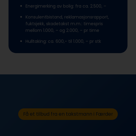
Energimerking av bolig: fra ca. 2.500, –
Konsulentbistand, reklamasjonsrapport,
fuktsjekk, skadetakst m.m.: timespris
mellom 1.000, – og 2.000, – pr time
Hulltaking: ca. 600,- til 1.000, – pr stk
Få et tilbud fra en takstmann i Færder