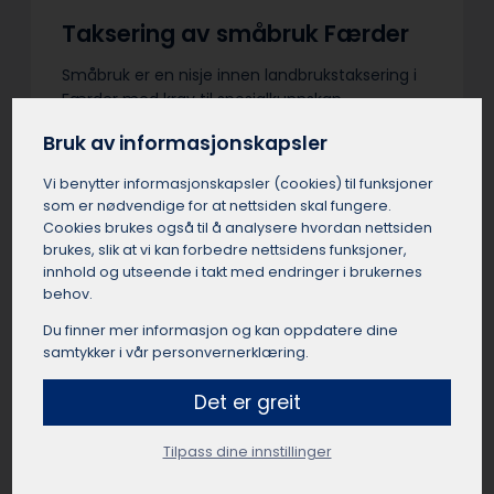
Taksering av småbruk Færder
Småbruk er en nisje innen landbrukstaksering i
Færder med krav til spesialkunnskap.
Takstmannen i Færder må vurdere
Bruk av informasjonskapsler
ressursgrunnlag og utviklingspotensialet for
mindre gårder med variert drift.
Vi benytter informasjons­kapsler (cookies) til funksjoner
Inntektsmuligheter i Færder som
som er nødvendige for at nettsiden skal fungere.
tilleggsnæring, utleie og nisjeproduksjon må
Cookies brukes også til å analysere hvordan nettsiden
vurderes. En småbrukstakst i Færder gir
brukes, slik at vi kan forbedre nettsidens funksjoner,
trygghet ved kjøp, salg og finansiering.
innhold og utseende i takt med endringer i brukernes
behov.
Du finner mer informasjon og kan oppdatere dine
samtykker i vår personvernerklæring.
E-takst bolig Færder
Det er greit
E-takst i Færder er en enkel verdivurdering
Tilpass dine innstillinger
basert på egenerklæring og statistikk, uten
fysisk befaring. Boligeier i Færder fyller selv inn