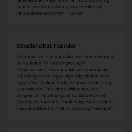
lånesøknader. Prisene starter fra 20.000 kr og
varierer med størrelse og kompleksitet på
landbrukseiendommen i Færder.
Skadetakst Færder
Skadetakster i Færder dokumenterer omfanget
av en skade for forsikringsoppgjør.
Takstmannen i Færder beskriver skadeårsak,
utbedringsbehov og mulige følgeskader som
sopp/råte. Vanlige skader er brann-, vann- og
stormskader. Forsikringsselskapene, ikke
boligeier, er oppdragsgiver for skadetakster i
Færder. Kostnadene i forbindelse med skaden i
Færder dekkes normalt av forsikringsselskapet.