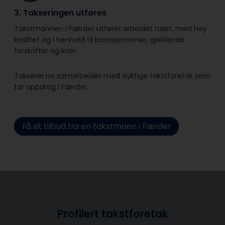
3. Takseringen utføres
Takstmannen i Færder utfører arbeidet raskt, med høy
kvalitet og i henhold til bransje­normer, gjeldende
forskrifter og krav.
Takserer.no samarbeider med dyktige takstforetak som
tar oppdrag i Færder.
Få et tilbud fra en takstmann i Færder
Profilert takstforetak