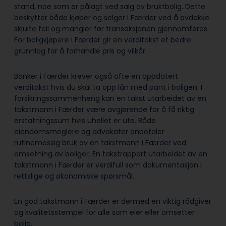
stand, noe som er pålagt ved salg av bruktbolig. Dette
beskytter både kjøper og selger i Færder ved å avdekke
skjulte feil og mangler før transaksjonen gjennomføres.
For boligkjøpere i Færder gir en verditakst et bedre
grunnlag for å forhandle pris og vilkår.
Banker i Færder krever også ofte en oppdatert
verditakst hvis du skal ta opp lån med pant i boligen. I
forsikringssammenheng kan en takst utarbeidet av en
takstmann i Færder være avgjørende for å få riktig
erstatningssum hvis uhellet er ute. Både
eiendomsmeglere og advokater anbefaler
rutinemessig bruk av en takstmann i Færder ved
omsetning av boliger. En takstrapport utarbeidet av en
takstmann i Færder er verdifull som dokumentasjon i
rettslige og økonomiske spørsmål.
En god takstmann i Færder er dermed en viktig rådgiver
og kvalitetsstempel for alle som eier eller omsetter
bolig.