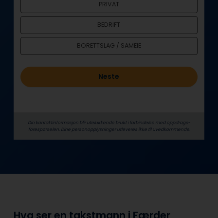
PRIVAT
h
o
BEDRIFT
l
d
BORETTSLAG / SAMEIE
Neste
Din kontaktinformasjon blir utelukkende brukt i forbindelse med oppdrags­
forespørselen. Dine person­­opplysninger utleveres ikke til uvedkommende.
Hva ser en takstmann i Færder