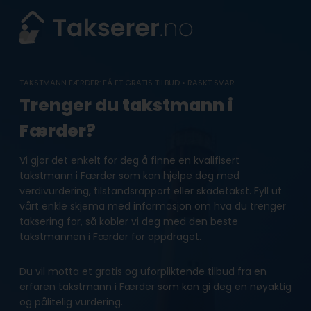
Skip
to
content
TAKSTMANN FÆRDER: FÅ ET GRATIS TILBUD • RASKT SVAR
Trenger du takstmann i
Færder?
Vi gjør det enkelt for deg å finne en kvalifisert
takstmann i Færder som kan hjelpe deg med
verdivurdering, tilstandsrapport eller skadetakst. Fyll ut
vårt enkle skjema med informasjon om hva du trenger
taksering for, så kobler vi deg med den beste
takstmannen i Færder for oppdraget.
Du vil motta et gratis og uforpliktende tilbud fra en
erfaren takstmann i Færder som kan gi deg en nøyaktig
og pålitelig vurdering.