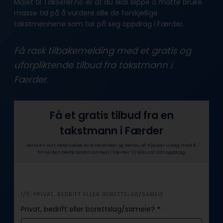
Målet til Takserer.no er at du skal slippe å måtte bruke
masse tid på å vurdere alle de forskjellige
takstmennene som tar på seg oppdrag i Færder.
Få rask tilbakemelding med et gratis og
uforpliktende tilbud fra takstmann i
Færder.
Få et gratis tilbud fra en
takstmann i Færder
Send en kort beskrivelse av dine ønsker og behov, så hjelper vi deg med å
finne den beste takstmannen i Færder til akkurat ditt oppdrag.
i
1/3: PRIVAT, BEDRIFT ELLER BORETTSLAG/SAMEIE
n
Privat, bedrift eller borettslag/sameie?
*
n