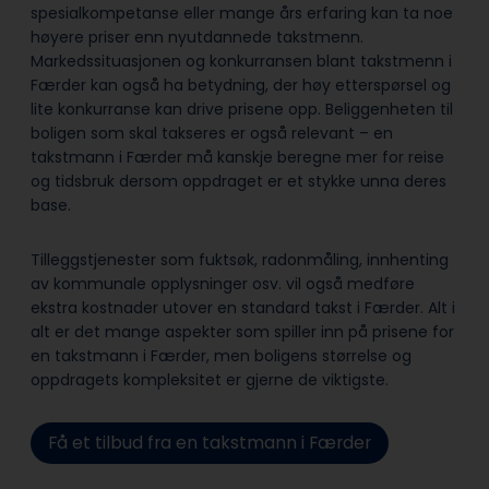
spesialkompetanse eller mange års erfaring kan ta noe
høyere priser enn nyutdannede takstmenn.
Markedssituasjonen og konkurransen blant takstmenn i
Færder kan også ha betydning, der høy etterspørsel og
lite konkurranse kan drive prisene opp. Beliggenheten til
boligen som skal takseres er også relevant – en
takstmann i Færder må kanskje beregne mer for reise
og tidsbruk dersom oppdraget er et stykke unna deres
base.
Tilleggstjenester som fuktsøk, radonmåling, innhenting
av kommunale opplysninger osv. vil også medføre
ekstra kostnader utover en standard takst i Færder. Alt i
alt er det mange aspekter som spiller inn på prisene for
en takstmann i Færder, men boligens størrelse og
oppdragets kompleksitet er gjerne de viktigste.
Få et tilbud fra en takstmann i Færder