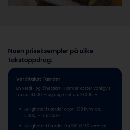
Noen priseksempler på ulike
takstoppdrag:
Verditakst Færder
En verdi- og lånetakst i Færder koster vanligvis
fra ca. 6.000, – og opp mot ca. 10.000, -.
Leiligheter i Færder opptil 100 kvm: ca.
5.000, – til 6.500,-
Leiligheter i Færder fra 100 til 150 kvm: ca.