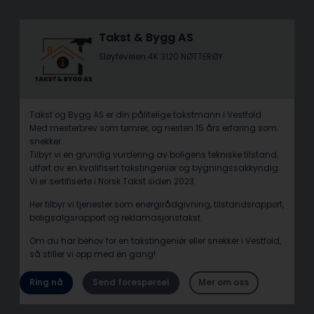
Takst & Bygg AS
Sløyfeveien 4K 3120 NØTTERØY
Takst og Bygg AS er din pålitelige takstmann i Vestfold.
Med mesterbrev som tømrer, og nesten 15 års erfaring som
snekker.
Tilbyr vi en grundig vurdering av boligens tekniske tilstand,
utført av en kvalifisert takstingeniør og bygningssakkyndig.
Vi er sertifiserte i Norsk Takst siden 2023.
Her tilbyr vi tjenester som energirådgivning, tilstandsrapport,
boligsalgsrapport og reklamasjonstakst.
Om du har behov for en takstingeniør eller snekker i Vestfold,
så stiller vi opp med én gang!
Ring nå
Send forespørsel
Mer om oss