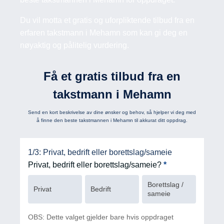
Du vil motta et gratis og uforpliktende tilbud fra en
erfaren takstmann i Mehamn som kan gi deg en
nøyaktig og pålitelig vurdering.
Få et gratis tilbud fra en
takstmann i Mehamn
Send en kort beskrivelse av dine ønsker og behov, så hjelper vi deg med
å finne den beste takstmannen i Mehamn til akkurat ditt oppdrag.
hero
1/3: Privat, bedrift eller borettslag/sameie
Privat, bedrift eller borettslag/sameie?
*
Borettslag /
Privat
Bedrift
sameie
OBS: Dette valget gjelder bare hvis oppdraget