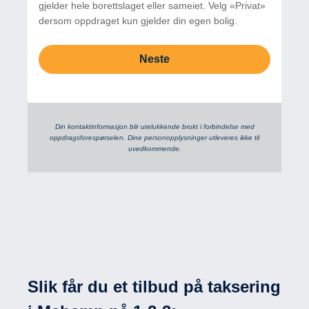
gjelder hele borettslaget eller sameiet. Velg «Privat»
dersom oppdraget kun gjelder din egen bolig.
Neste
Din kontaktinformasjon blir utelukkende brukt i forbindelse med
oppdrags­forespørselen. Dine person­­opplysninger utleveres ikke til
uvedkommende.
Slik får du et tilbud på taksering