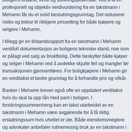
profesjonell og objektiv verdivurdering fra en takstmann i
Mehamn får du et solid beslutningsgrunnlag. Det reduserer
risiko og bidrar til riktigere prissetting for både kjøpere og
selgere i Mehamn.
I tillegg gir en tilstandsrapport fra en takstmann i Mehamn
verdifull dokumentasjon av boligens tekniske stand, noe som
er pålagt ved salg av bruktbolig. Dette beskytter både kjøper
og selger i Mehamn ved å avdekke skjulte feil og mangler før
transaksjonen gjennomføres. For boligkjøpere i Mehamn gir
en verditakst et bedre grunnlag for å forhandle pris og vilkår.
Banker i Mehamn krever også ofte en oppdatert verditakst
hvis du skal ta opp lån med pant i boligen. I
forsikringssammenheng kan en takst utarbeidet av en
takstmann i Mehamn være avgjørende for å få riktig
erstatningssum hvis uhellet er ute. Både eiendomsmeglere
og advokater anbefaler rutinemessig bruk av en takstmann i