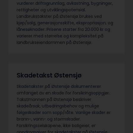
vurderer driftsgrunnlag, avkastning, bygninger,
rettigheter og utviklingspotensial.
Landbrukstakster på Østensjø brukes ved
kjøp/salg, generasjonsskifte, ekspropriasjon, og
lånesøknader. Prisene starter fra 20.000 kr og
varierer med størrelse og kompleksitet på
landbrukseiendommen på Østensjø.
Skadetakst Østensjø
Skadetakster på Østensjø dokumenterer
omfanget av en skade for forsikringsoppgjør.
Takstmannen på Østensjø beskriver
skadeårsak, utbedringsbehov og mulige
følgeskader som sopp/råte. Vanlige skader er
brann-, vann- og stormskader.
Forsikringsselskapene, ikke boligeier, er
oppdragsgiver for skadetakster på Østensjø.