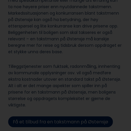
med spesialkompetanse eller mange års erfaring kan
ta noe høyere priser enn nyutdannede takstmenn.
Markedssituasjonen og konkurransen blant takstmenn
på Østensjø kan også ha betydning, der høy
etterspørsel og lite konkurranse kan drive prisene opp.
Beliggenheten til boligen som skal takseres er også
relevant – en takstmann på Østensjø må kanskje
beregne mer for reise og tidsbruk dersom oppdraget er
et stykke unna deres base.
Tilleggstjenester som fuktsøk, radonmåling, innhenting
av kommunale opplysninger osv. vil også medføre
ekstra kostnader utover en standard takst på Østensjø.
Alt i alt er det mange aspekter som spiller inn på
prisene for en takstmann på Østensjø, men boligens
størrelse og oppdragets kompleksitet er gjerne de
viktigste.
Få et tilbud fra en takstmann på Østensjø