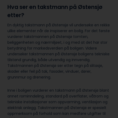
Hva ser en takstmann på Østensjø
etter?
En dyktig takstmann på Østensjø vil undersøke en rekke
ulike elementer når de inspiserer en bolig. For det første
vurderer takstmannen på Østensjø tomten,
beliggenheten og nærmiljøet, i og med at det har stor
betydning for markedsverdien på boligen. Videre
undersøker takstmannen på Østensjø boligens tekniske
tilstand grundig, både utvendig og innvendig.
Takstmannen på Østensjø ser etter tegn på slitasje,
skader eller feil på tak, fasader, vinduer, dører,
grunnmur og drenering.
Inne i boligen vurderer en takstmann på Østensjø blant
annet rominndeling, standard på overflater, våtrom og
tekniske installasjoner som oppvarming, ventilasjon og
elektrisk anlegg. Takstmannen på Østensjø er spesielt
oppmerksom på forhold som kan medføre utgifter til