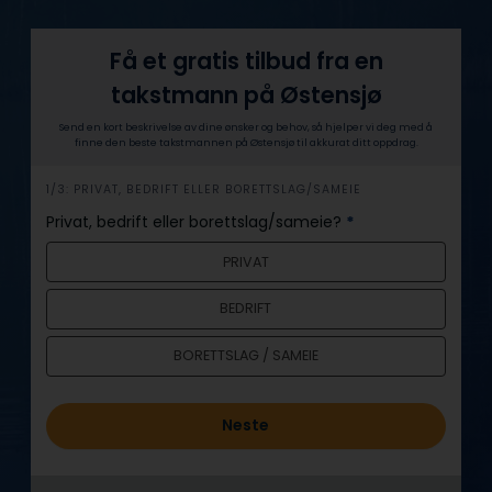
Få et gratis tilbud fra en
takstmann på Østensjø
Send en kort beskrivelse av dine ønsker og behov, så hjelper vi deg med å
finne den beste takstmannen på Østensjø til akkurat ditt oppdrag.
h
1/3: PRIVAT, BEDRIFT ELLER BORETTSLAG/SAMEIE
e
Privat, bedrift eller borettslag/sameie?
*
r
PRIVAT
o
BEDRIFT
BORETTSLAG / SAMEIE
Neste