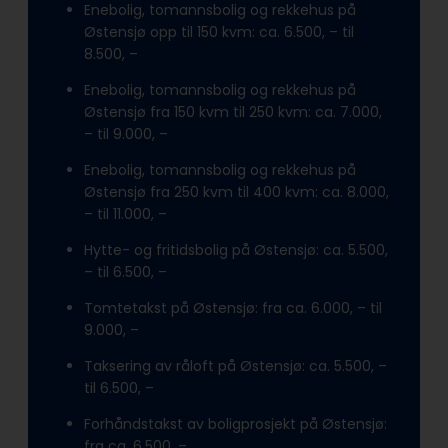
Enebolig, tomannsbolig og rekkehus på
Østensjø opp til 150 kvm: ca. 6.500, – til
8.500, –
Enebolig, tomannsbolig og rekkehus på
Østensjø fra 150 kvm til 250 kvm: ca. 7.000,
– til 9.000, –
Enebolig, tomannsbolig og rekkehus på
Østensjø fra 250 kvm til 400 kvm: ca. 8.000,
– til 11.000, –
Hytte- og fritidsbolig på Østensjø: ca. 5.500,
– til 6.500, –
Tomtetakst på Østensjø: fra ca. 6.000, – til
9.000, –
Taksering av råloft på Østensjø: ca. 5.500, –
til 6.500, –
Forhåndstakst av boligprosjekt på Østensjø:
fra ca. 6.500, –