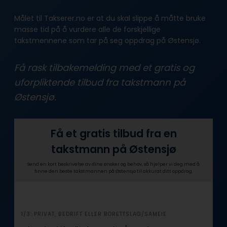
Målet til Takserer.no er at du skal slippe å måtte bruke
masse tid på å vurdere alle de forskjellige
takstmennene som tar på seg oppdrag på Østensjø.
Få rask tilbakemelding med et gratis og
uforpliktende tilbud fra takstmann på
Østensjø.
Få et gratis tilbud fra en
takstmann på Østensjø
Send en kort beskrivelse av dine ønsker og behov, så hjelper vi deg med å
finne den beste takstmannen på Østensjø til akkurat ditt oppdrag.
i
1/3: PRIVAT, BEDRIFT ELLER BORETTSLAG/SAMEIE
n