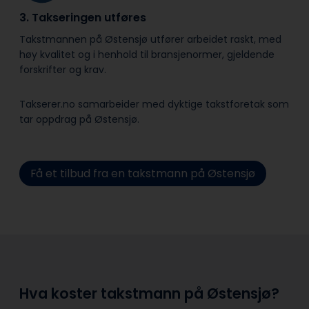
3. Takseringen utføres
Takstmannen på Østensjø utfører arbeidet raskt, med
høy kvalitet og i henhold til bransje­normer, gjeldende
forskrifter og krav.
Takserer.no samarbeider med dyktige takstforetak som
tar oppdrag på Østensjø.
Få et tilbud fra en takstmann på Østensjø
Hva koster takstmann på Østensjø?