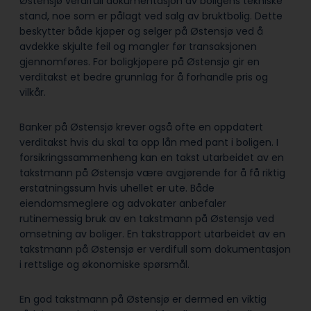
Østensjø verdifull dokumentasjon av boligens tekniske
stand, noe som er pålagt ved salg av bruktbolig. Dette
beskytter både kjøper og selger på Østensjø ved å
avdekke skjulte feil og mangler før transaksjonen
gjennomføres. For boligkjøpere på Østensjø gir en
verditakst et bedre grunnlag for å forhandle pris og
vilkår.
Banker på Østensjø krever også ofte en oppdatert
verditakst hvis du skal ta opp lån med pant i boligen. I
forsikringssammenheng kan en takst utarbeidet av en
takstmann på Østensjø være avgjørende for å få riktig
erstatningssum hvis uhellet er ute. Både
eiendomsmeglere og advokater anbefaler
rutinemessig bruk av en takstmann på Østensjø ved
omsetning av boliger. En takstrapport utarbeidet av en
takstmann på Østensjø er verdifull som dokumentasjon
i rettslige og økonomiske spørsmål.
En god takstmann på Østensjø er dermed en viktig