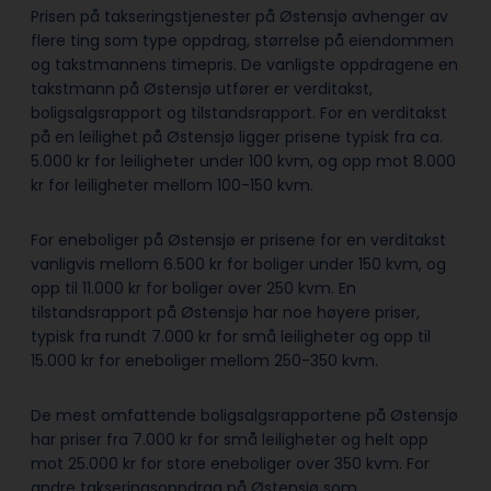
Prisen på takseringstjenester på Østensjø avhenger av
flere ting som type oppdrag, størrelse på eiendommen
og takstmannens timepris. De vanligste oppdragene en
takstmann på Østensjø utfører er verditakst,
boligsalgsrapport og tilstandsrapport. For en verditakst
på en leilighet på Østensjø ligger prisene typisk fra ca.
5.000 kr for leiligheter under 100 kvm, og opp mot 8.000
kr for leiligheter mellom 100-150 kvm.
For eneboliger på Østensjø er prisene for en verditakst
vanligvis mellom 6.500 kr for boliger under 150 kvm, og
opp til 11.000 kr for boliger over 250 kvm. En
tilstandsrapport på Østensjø har noe høyere priser,
typisk fra rundt 7.000 kr for små leiligheter og opp til
15.000 kr for eneboliger mellom 250-350 kvm.
De mest omfattende boligsalgsrapportene på Østensjø
har priser fra 7.000 kr for små leiligheter og helt opp
mot 25.000 kr for store eneboliger over 350 kvm. For
andre takseringsoppdrag på Østensjø som