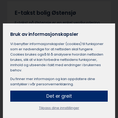
E-takst bolig Østensjø
E-takst på Østensjø er en enkel verdivurdering
basert på egenerklæring og statistikk, uten
Bruk av informasjonskapsler
fysisk befaring. Boligeier på Østensjø fyller selv
inn opplysninger i et digitalt skjema som
Vi benytter informasjons­kapsler (cookies) til funksjoner
analyseres automatisk. E-takster på Østensjø er
som er nødvendige for at nettsiden skal fungere.
billigere enn tradisjonelle takster, men har
Cookies brukes også til å analysere hvordan nettsiden
begrenset gyldighet og egner seg best for
brukes, slik at vi kan forbedre nettsidens funksjoner,
enkle, standardiserte boliger.
innhold og utseende i takt med endringer i brukernes
behov.
Du finner mer informasjon og kan oppdatere dine
samtykker i vår personvernerklæring.
Verdivurdering av bolig
Det er greit
Østensjø
Tilpass dine innstillinger
En verdivurdering på Østensjø er takstmannens
estimat av boligens sannsynlige markedspris på