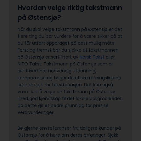
Hvordan velge riktig takstmann
på Østensjø?
Når du skal velge takstmann på Østensjø er det
flere ting du bør vurdere for å være sikker på at
du får utført oppdraget på best mulig måte.
Først og fremst bør du sjekke at takstmannen
på Østensjø er sertifisert av
Norsk Takst
eller
NITO Takst. Takstmenn på Østensjø som er
sertifisert har nødvendig utdanning,
kompetanse og følger de etiske retningslinjene
som er satt for takstbransjen. Det kan også
være lurt å velge en takstmann på Østensjø
med god kjennskap til det lokale boligmarkedet,
da dette gir et bedre grunnlag for presise
verdivurderinger.
Be gjerne om referanser fra tidligere kunder på
Østensjø for å høre om deres erfaringer. Sjekk