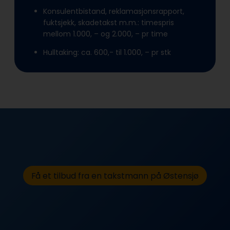
Konsulentbistand, reklamasjonsrapport,
fuktsjekk, skadetakst m.m.: timespris
mellom 1.000, – og 2.000, – pr time
Hulltaking: ca. 600,- til 1.000, – pr stk
Få et tilbud fra en takstmann på Østensjø