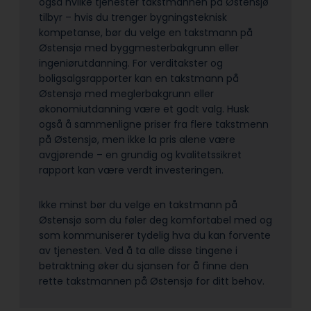
også hvilke tjenester takstmannen på Østensjø
tilbyr – hvis du trenger bygningsteknisk
kompetanse, bør du velge en takstmann på
Østensjø med byggmesterbakgrunn eller
ingeniørutdanning. For verditakster og
boligsalgsrapporter kan en takstmann på
Østensjø med meglerbakgrunn eller
økonomiutdanning være et godt valg. Husk
også å sammenligne priser fra flere takstmenn
på Østensjø, men ikke la pris alene være
avgjørende – en grundig og kvalitetssikret
rapport kan være verdt investeringen.
Ikke minst bør du velge en takstmann på
Østensjø som du føler deg komfortabel med og
som kommuniserer tydelig hva du kan forvente
av tjenesten. Ved å ta alle disse tingene i
betraktning øker du sjansen for å finne den
rette takstmannen på Østensjø for ditt behov.