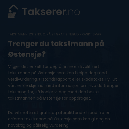
Skip
to
content
TAKSTMANN ØSTENSJØ: FÅ ET GRATIS TILBUD • RASKT SVAR
Trenger du takstmann på
Østensjø?
Vi gjør det enkelt for deg å finne en kvalifisert
takstmann på Østensjø som kan hjelpe deg med
verdivurdering, tilstandsrapport eller skadetakst. Fyll ut
vårt enkle skjema med informasjon om hva du trenger
taksering for, så kobler vi deg med den beste
takstmannen på Østensjø for oppdraget.
Du vil motta et gratis og uforpliktende tilbud fra en
erfaren takstmann på Østensjø som kan gi deg en
nøyaktig og pålitelig vurdering.