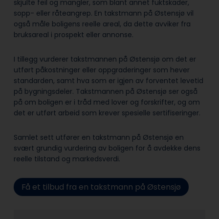
skjulte feil og mangler, som blant annet fuktskader,
sopp- eller råteangrep. En takstmann på Østensjø vil
også måle boligens reelle areal, da dette avviker fra
bruksareal i prospekt eller annonse.
I tillegg vurderer takstmannen på Østensjø om det er
utført påkostninger eller oppgraderinger som hever
standarden, samt hva som er igjen av forventet levetid
på bygningsdeler. Takstmannen på Østensjø ser også
på om boligen er i tråd med lover og forskrifter, og om
det er utført arbeid som krever spesielle sertifiseringer.
Samlet sett utfører en takstmann på Østensjø en
svært grundig vurdering av boligen for å avdekke dens
reelle tilstand og markedsverdi.
Få et tilbud fra en takstmann på Østensjø