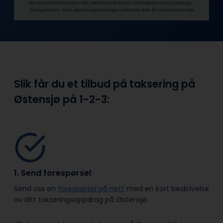
Din kontaktinformasjon blir utelukkende brukt i forbindelse med oppdrags­
forespørselen. Dine person­­opplysninger utleveres ikke til uvedkommende.
Slik får du et tilbud på taksering på
Østensjø på
1-2-3:
1. Send forespørsel
Send oss en
forespørsel på nett
med en kort beskrivelse
av ditt takseringsoppdrag på Østensjø.