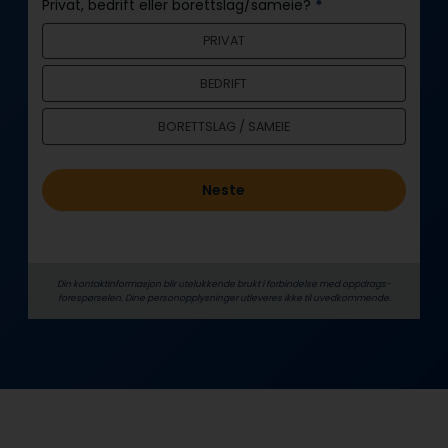
Privat, bedrift eller borettslag/sameie?
*
n
PRIVAT
h
o
BEDRIFT
l
d
BORETTSLAG / SAMEIE
Neste
Din kontaktinformasjon blir utelukkende brukt i forbindelse med oppdrags­
forespørselen. Dine person­­opplysninger utleveres ikke til uvedkommende.