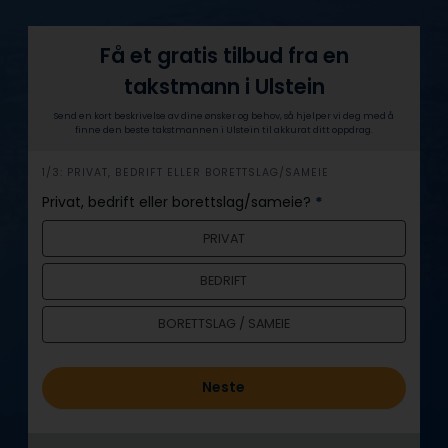
Få et gratis tilbud fra en
takstmann i Ulstein
Send en kort beskrivelse av dine ønsker og behov, så hjelper vi deg med å
finne den beste takstmannen i Ulstein til akkurat ditt oppdrag.
h
1/3: PRIVAT, BEDRIFT ELLER BORETTSLAG/SAMEIE
e
Privat, bedrift eller borettslag/sameie?
*
r
PRIVAT
o
BEDRIFT
BORETTSLAG / SAMEIE
Neste