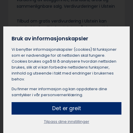
sammenlignbare salg. Verdivurderinger i Ulstein
Tilbud om gratis verdivurdering i Ulstein kan
inneholde forpliktelser i det små. Automatiske
kalkulatorer og meglere i Ulstein sine
Bruk av informasjonskapsler
salgstakster er ikke fullverdige verditakster. Vær
nøye med vilkårene – en uavhengig
Vi benytter informasjons­kapsler (cookies) til funksjoner
verdivurdering med befaring er sjelden gratis.
som er nødvendige for at nettsiden skal fungere.
Grundighet og objektivitet fra en sertifisert
Cookies brukes også til å analysere hvordan nettsiden
takstmann i Ulstein er verdt å betale for…
brukes, slik at vi kan forbedre nettsidens funksjoner,
innhold og utseende i takt med endringer i brukernes
behov.
Du finner mer informasjon og kan oppdatere dine
samtykker i vår personvernerklæring.
Få et uforpliktende tilbud
Det er greit
Send oss en kort beskrivelse av dine ønsker og
behov, så finner vi en passende takstmann for
deg.
Tilpass dine innstillinger