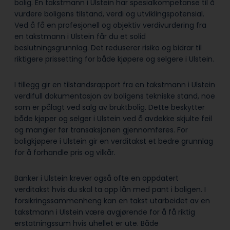
bolig. En takstmann i Ulstein har spesialkompetanse til å
vurdere boligens tilstand, verdi og utviklingspotensial.
Ved å få en profesjonell og objektiv verdivurdering fra
en takstmann i Ulstein får du et solid
beslutningsgrunnlag. Det reduserer risiko og bidrar til
riktigere prissetting for både kjøpere og selgere i Ulstein.
I tillegg gir en tilstandsrapport fra en takstmann i Ulstein
verdifull dokumentasjon av boligens tekniske stand, noe
som er pålagt ved salg av bruktbolig. Dette beskytter
både kjøper og selger i Ulstein ved å avdekke skjulte feil
og mangler før transaksjonen gjennomføres. For
boligkjøpere i Ulstein gir en verditakst et bedre grunnlag
for å forhandle pris og vilkår.
Banker i Ulstein krever også ofte en oppdatert
verditakst hvis du skal ta opp lån med pant i boligen. I
forsikringssammenheng kan en takst utarbeidet av en
takstmann i Ulstein være avgjørende for å få riktig
erstatningssum hvis uhellet er ute. Både