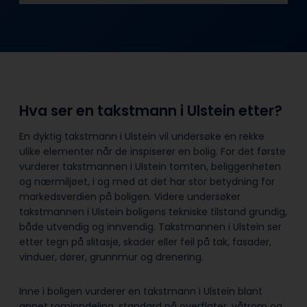
Hva ser en takstmann i Ulstein etter?
En dyktig takstmann i Ulstein vil undersøke en rekke
ulike elementer når de inspiserer en bolig. For det første
vurderer takstmannen i Ulstein tomten, beliggenheten
og nærmiljøet, i og med at det har stor betydning for
markedsverdien på boligen. Videre undersøker
takstmannen i Ulstein boligens tekniske tilstand grundig,
både utvendig og innvendig. Takstmannen i Ulstein ser
etter tegn på slitasje, skader eller feil på tak, fasader,
vinduer, dører, grunnmur og drenering.
Inne i boligen vurderer en takstmann i Ulstein blant
annet rominndeling, standard på overflater, våtrom og