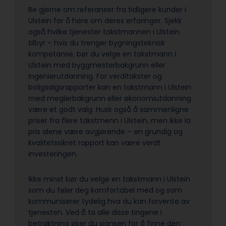
Be gjerne om referanser fra tidligere kunder i
Ulstein for å høre om deres erfaringer. Sjekk
også hvilke tjenester takstmannen i Ulstein
tilbyr – hvis du trenger bygningsteknisk
kompetanse, bør du velge en takstmann i
Ulstein med byggmesterbakgrunn eller
ingeniørutdanning. For verditakster og
boligsalgsrapporter kan en takstmann i Ulstein
med meglerbakgrunn eller økonomiutdanning
være et godt valg. Husk også å sammenligne
priser fra flere takstmenn i Ulstein, men ikke la
pris alene være avgjørende – en grundig og
kvalitetssikret rapport kan være verdt
investeringen.
Ikke minst bør du velge en takstmann i Ulstein
som du føler deg komfortabel med og som
kommuniserer tydelig hva du kan forvente av
tjenesten. Ved å ta alle disse tingene i
betraktning øker du sjansen for å finne den