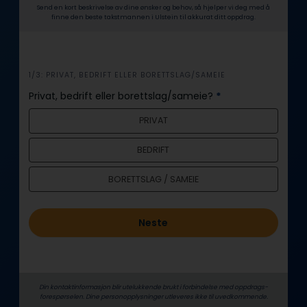
Send en kort beskrivelse av dine ønsker og behov, så hjelper vi deg med å
finne den beste takstmannen i Ulstein til akkurat ditt oppdrag.
i
1/3: PRIVAT, BEDRIFT ELLER BORETTSLAG/SAMEIE
n
Privat, bedrift eller borettslag/sameie?
*
n
PRIVAT
h
o
BEDRIFT
l
d
BORETTSLAG / SAMEIE
Neste
Din kontaktinformasjon blir utelukkende brukt i forbindelse med oppdrags­
forespørselen. Dine person­­opplysninger utleveres ikke til uvedkommende.