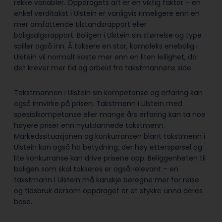
rekke variabler. Oppdragets art er en viktig faktor – en
enkel verditakst i Ulstein er vanligvis rimeligere enn en
mer omfattende tilstandsrapport eller
boligsalgsrapport. Boligen i Ulstein sin størrelse og type
spiller også inn. Å taksere en stor, kompleks enebolig i
Ulstein vil normalt koste mer enn en liten leilighet, da
det krever mer tid og arbeid fra takstmannens side.
Takstmannen i Ulstein sin kompetanse og erfaring kan
også innvirke på prisen. Takstmenn i Ulstein med
spesialkompetanse eller mange års erfaring kan ta noe
høyere priser enn nyutdannede takstmenn.
Markedssituasjonen og konkurransen blant takstmenn i
Ulstein kan også ha betydning, der høy etterspørsel og
lite konkurranse kan drive prisene opp. Beliggenheten til
boligen som skal takseres er også relevant – en
takstmann i Ulstein må kanskje beregne mer for reise
og tidsbruk dersom oppdraget er et stykke unna deres
base.