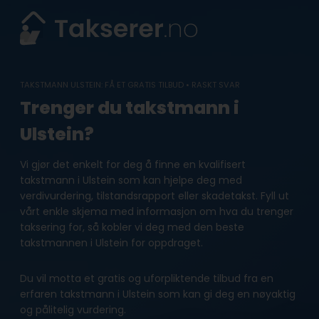
Skip
to
content
TAKSTMANN ULSTEIN: FÅ ET GRATIS TILBUD • RASKT SVAR
Trenger du takstmann i
Ulstein?
Vi gjør det enkelt for deg å finne en kvalifisert
takstmann i Ulstein som kan hjelpe deg med
verdivurdering, tilstandsrapport eller skadetakst. Fyll ut
vårt enkle skjema med informasjon om hva du trenger
taksering for, så kobler vi deg med den beste
takstmannen i Ulstein for oppdraget.
Du vil motta et gratis og uforpliktende tilbud fra en
erfaren takstmann i Ulstein som kan gi deg en nøyaktig
og pålitelig vurdering.