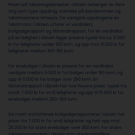
Prisen på takseringstjenester i Ulstein avhenger av flere
ting som type oppdrag, størrelse på eiendommen og
takstmannens timepris. De vanligste oppdragene en
takstmann i Ulstein utfører er verditakst,
boligsalgsrapport og tilstandsrapport. For en verditakst
på en leilighet i Ulstein ligger prisene typisk fra ca. 5.000
kr for leiligheter under 100 kvm, og opp mot 8.000 kr for
leiligheter mellom 100-150 kvm.
For eneboliger i Ulstein er prisene for en verditakst
vanligvis mellom 6.500 kr for boliger under 150 kvm, og
opp til 11.000 kr for boliger over 250 kvm. En
tilstandsrapport i Ulstein har noe høyere priser, typisk fra
rundt 7.000 kr for små leiligheter og opp til 15.000 kr for
eneboliger mellom 250-350 kvm.
De mest omfattende boligsalgsrapportene i Ulstein har
priser fra 7.000 kr for små leiligheter og helt opp mot
25.000 kr for store eneboliger over 350 kvm. For andre
takseringsoppdrag i Ulstein som arealoppmåling,