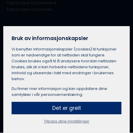
Takstmann Kristiansand
Takstmann Drammen
Om tjenesten
Om Takserer.no
Bruk av informasjonskapsler
For takstmenn
Vi benytter informasjons­kapsler (cookies) til funksjoner
Slik fungerer Takserer.no
som er nødvendige for at nettsiden skal fungere.
Vilkår for bruk
Cookies brukes også til å analysere hvordan nettsiden
Personvern
brukes, slik at vi kan forbedre nettsidens funksjoner,
Bruk av offentlig informasjon
innhold og utseende i takt med endringer i brukernes
Takserer.no in English
behov.
Du finner mer informasjon og kan oppdatere dine
samtykker i vår personvernerklæring.
Få et tilbud fra en takstmann
Det er greit
Tilpass dine innstillinger