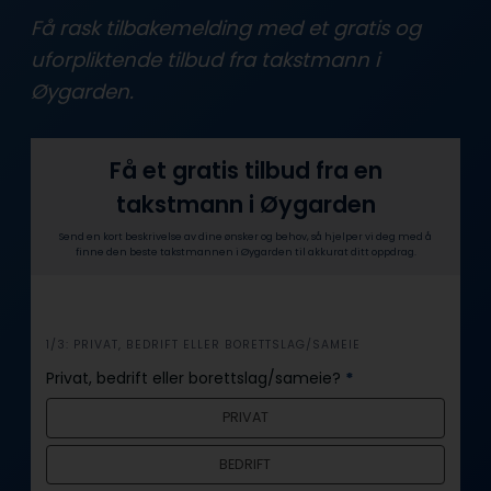
Få rask tilbakemelding med et gratis og
uforpliktende tilbud fra takstmann i
Øygarden.
Få et gratis tilbud fra en
takstmann i Øygarden
Send en kort beskrivelse av dine ønsker og behov, så hjelper vi deg med å
finne den beste takstmannen i Øygarden til akkurat ditt oppdrag.
i
1/3: PRIVAT, BEDRIFT ELLER BORETTSLAG/SAMEIE
n
Privat, bedrift eller borettslag/sameie?
*
n
PRIVAT
h
o
BEDRIFT
l