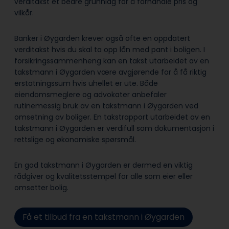
verditakst et bedre grunnlag for å forhandle pris og
vilkår.
Banker i Øygarden krever også ofte en oppdatert
verditakst hvis du skal ta opp lån med pant i boligen. I
forsikringssammenheng kan en takst utarbeidet av en
takstmann i Øygarden være avgjørende for å få riktig
erstatningssum hvis uhellet er ute. Både
eiendomsmeglere og advokater anbefaler
rutinemessig bruk av en takstmann i Øygarden ved
omsetning av boliger. En takstrapport utarbeidet av en
takstmann i Øygarden er verdifull som dokumentasjon i
rettslige og økonomiske spørsmål.
En god takstmann i Øygarden er dermed en viktig
rådgiver og kvalitetsstempel for alle som eier eller
omsetter bolig.
Få et tilbud fra en takstmann i Øygarden