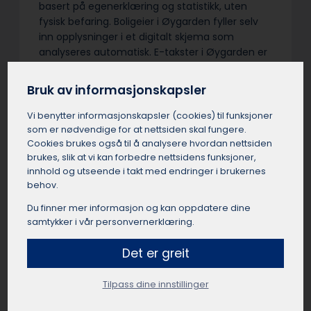
basert på egenerklæring og statistikk, uten
fysisk befaring. Boligeier i Øygarden fyller selv
inn opplysninger i et digitalt skjema som
analyseres automatisk. E-takster i Øygarden er
billigere enn tradisjonelle takster, men har
begrenset gyldighet og egner seg best for
Bruk av informasjonskapsler
enkle, standardiserte boliger.
Vi benytter informasjons­kapsler (cookies) til funksjoner
som er nødvendige for at nettsiden skal fungere.
Cookies brukes også til å analysere hvordan nettsiden
brukes, slik at vi kan forbedre nettsidens funksjoner,
Verdivurdering av bolig
innhold og utseende i takt med endringer i brukernes
behov.
Øygarden
Du finner mer informasjon og kan oppdatere dine
En verdivurdering i Øygarden er takstmannens
samtykker i vår personvernerklæring.
estimat av boligens sannsynlige markedspris i
Det er greit
Øygarden. Takstmannen i Øygarden gjør en
helhetlig vurdering av beliggenhet, standard,
areal og sammenlignbare salg. Verdivurderinger
Tilpass dine innstillinger
i Øygarden