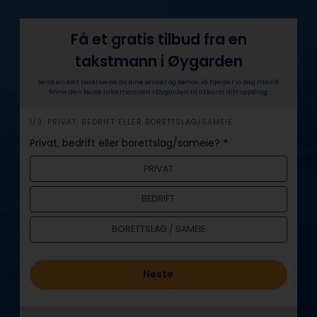
Få et gratis tilbud fra en
takstmann i Øygarden
Send en kort beskrivelse av dine ønsker og behov, så hjelper vi deg med å
finne den beste takstmannen i Øygarden til akkurat ditt oppdrag.
h
1/3: PRIVAT, BEDRIFT ELLER BORETTSLAG/SAMEIE
e
Privat, bedrift eller borettslag/sameie?
*
r
PRIVAT
o
BEDRIFT
BORETTSLAG / SAMEIE
Neste