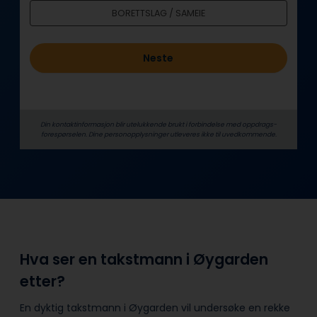
d
BORETTSLAG / SAMEIE
Neste
Din kontaktinformasjon blir utelukkende brukt i forbindelse med oppdrags­
forespørselen. Dine person­­opplysninger utleveres ikke til uvedkommende.
Hva ser en takstmann i Øygarden
etter?
En dyktig takstmann i Øygarden vil undersøke en rekke