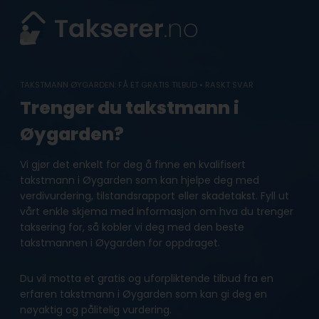
Skip
to
content
TAKSTMANN ØYGARDEN: FÅ ET GRATIS TILBUD • RASKT SVAR
Trenger du takstmann i
Øygarden?
Vi gjør det enkelt for deg å finne en kvalifisert
takstmann i Øygarden som kan hjelpe deg med
verdivurdering, tilstandsrapport eller skadetakst. Fyll ut
vårt enkle skjema med informasjon om hva du trenger
taksering for, så kobler vi deg med den beste
takstmannen i Øygarden for oppdraget.
Du vil motta et gratis og uforpliktende tilbud fra en
erfaren takstmann i Øygarden som kan gi deg en
nøyaktig og pålitelig vurdering.