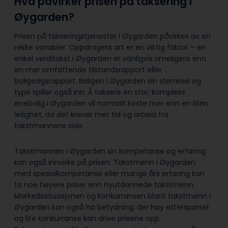
Hva påvirker prisen på taksering i
Øygarden?
Prisen på takseringstjenester i Øygarden påvirkes av en
rekke variabler. Oppdragets art er en viktig faktor – en
enkel verditakst i Øygarden er vanligvis rimeligere enn
en mer omfattende tilstandsrapport eller
boligsalgsrapport. Boligen i Øygarden sin størrelse og
type spiller også inn. Å taksere en stor, kompleks
enebolig i Øygarden vil normalt koste mer enn en liten
leilighet, da det krever mer tid og arbeid fra
takstmannens side.
Takstmannen i Øygarden sin kompetanse og erfaring
kan også innvirke på prisen. Takstmenn i Øygarden
med spesialkompetanse eller mange års erfaring kan
ta noe høyere priser enn nyutdannede takstmenn.
Markedssituasjonen og konkurransen blant takstmenn i
Øygarden kan også ha betydning, der høy etterspørsel
og lite konkurranse kan drive prisene opp.