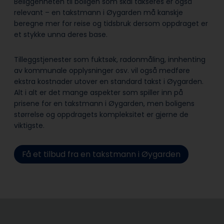
Beliggenheten til boligen som skal takseres er også
relevant – en takstmann i Øygarden må kanskje
beregne mer for reise og tidsbruk dersom oppdraget er
et stykke unna deres base.
Tilleggstjenester som fuktsøk, radonmåling, innhenting
av kommunale opplysninger osv. vil også medføre
ekstra kostnader utover en standard takst i Øygarden.
Alt i alt er det mange aspekter som spiller inn på
prisene for en takstmann i Øygarden, men boligens
størrelse og oppdragets kompleksitet er gjerne de
viktigste.
Få et tilbud fra en takstmann i Øygarden