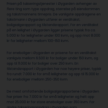
Prisen på takseringstjenester i Øygarden avhenger av
flere ting som type oppdrag, størrelse på eiendommen
og takstmannens timepris. De vanligste oppdragene en
takstmann i Øygarden utfører er verditakst,
boligsalgsrapport og tilstandsrapport. For en verditakst
på en leilighet i Øygarden ligger prisene typisk fra ca.
5.000 kr for leiligheter under 100 kvm, og opp mot 8.000
kr for leiligheter mellom 100-150 kvm.
For eneboliger i Øygarden er prisene for en verditakst
vanligvis mellom 6.500 kr for boliger under 150 kvm, og
opp til 11.000 kr for boliger over 250 kvm. En
tilstandsrapport i Øygarden har noe høyere priser, typisk
fra rundt 7.000 kr for små leiligheter og opp til 15.000 kr
for eneboliger mellom 250-350 kvm.
De mest omfattende boligsalgsrapportene i Øygarden
har priser fra 7.000 kr for små leiligheter og helt opp
mot 25.000 kr for store eneboliger over 350 kvm. For
andre takseringsoppdrag i Øygarden som