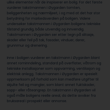
ulike elementer når de inspiserer en bolig. For det første
vurderer takstmannen i Øygarden tomten,
beliggenheten og nærmiljøet, i og med at det har stor
betydning for markedsverdien på boligen. Videre
undersøker takstmannen i Øygarden boligens tekniske
tilstand grundig, både utvendig og innvendig.
Takstmannen i Øygarden ser etter tegn på slitasje,
skader eller feil på tak, fasader, vinduer, dører,
grunnmur og drenering.
Inne i boligen vurderer en takstmann i Øygarden blant
annet rominndeling, standard på overflater, våtrom og
tekniske installasjoner som oppvarming, ventilasjon og
elektrisk anlegg. Takstmannen i Øygarden er spesielt
oppmerksom på forhold som kan medføre utgifter til
skjulte feil og mangler, som blant annet fuktskader,
sopp- eller råteangrep. En takstmann i Øygarden vil
også måle boligens reelle areal, da dette avviker fra
bruksareal i prospekt eller annonse.