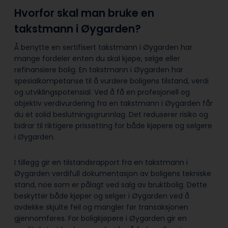
Hvorfor skal man bruke en
takstmann i Øygarden?
Å benytte en sertifisert takstmann i Øygarden har
mange fordeler enten du skal kjøpe, selge eller
refinansiere bolig. En takstmann i Øygarden har
spesialkompetanse til å vurdere boligens tilstand, verdi
og utviklingspotensial. Ved å få en profesjonell og
objektiv verdivurdering fra en takstmann i Øygarden får
du et solid beslutningsgrunnlag. Det reduserer risiko og
bidrar til riktigere prissetting for både kjøpere og selgere
i Øygarden.
I tillegg gir en tilstandsrapport fra en takstmann i
Øygarden verdifull dokumentasjon av boligens tekniske
stand, noe som er pålagt ved salg av bruktbolig. Dette
beskytter både kjøper og selger i Øygarden ved å
avdekke skjulte feil og mangler før transaksjonen
gjennomføres. For boligkjøpere i Øygarden gir en