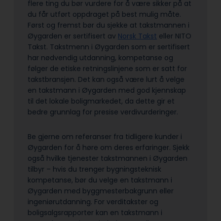
flere ting du bør vurdere for å være sikker på at
du får utført oppdraget på best mulig måte.
Først og fremst bør du sjekke at takstmannen i
Øygarden er sertifisert av
Norsk Takst
eller NITO
Takst. Takstmenn i Øygarden som er sertifisert
har nødvendig utdanning, kompetanse og
følger de etiske retningslinjene som er satt for
takstbransjen. Det kan også være lurt å velge
en takstmann i Øygarden med god kjennskap
til det lokale boligmarkedet, da dette gir et
bedre grunnlag for presise verdivurderinger.
Be gjerne om referanser fra tidligere kunder i
Øygarden for å høre om deres erfaringer. Sjekk
også hvilke tjenester takstmannen i Øygarden
tilbyr – hvis du trenger bygningsteknisk
kompetanse, bør du velge en takstmann i
Øygarden med byggmesterbakgrunn eller
ingeniørutdanning. For verditakster og
boligsalgsrapporter kan en takstmann i