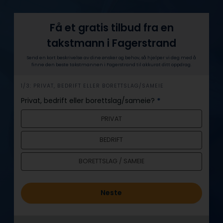
Få et gratis tilbud fra en
takstmann i Fagerstrand
Send en kort beskrivelse av dine ønsker og behov, så hjelper vi deg med å
finne den beste takstmannen i Fagerstrand til akkurat ditt oppdrag.
h
1/3: PRIVAT, BEDRIFT ELLER BORETTSLAG/SAMEIE
e
Privat, bedrift eller borettslag/sameie?
*
r
PRIVAT
o
BEDRIFT
BORETTSLAG / SAMEIE
Neste