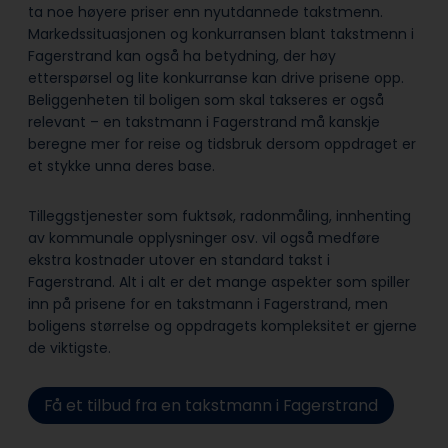
ta noe høyere priser enn nyutdannede takstmenn.
Markedssituasjonen og konkurransen blant takstmenn i
Fagerstrand kan også ha betydning, der høy
etterspørsel og lite konkurranse kan drive prisene opp.
Beliggenheten til boligen som skal takseres er også
relevant – en takstmann i Fagerstrand må kanskje
beregne mer for reise og tidsbruk dersom oppdraget er
et stykke unna deres base.
Tilleggstjenester som fuktsøk, radonmåling, innhenting
av kommunale opplysninger osv. vil også medføre
ekstra kostnader utover en standard takst i
Fagerstrand. Alt i alt er det mange aspekter som spiller
inn på prisene for en takstmann i Fagerstrand, men
boligens størrelse og oppdragets kompleksitet er gjerne
de viktigste.
Få et tilbud fra en takstmann i Fagerstrand