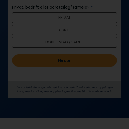
n
Privat, bedrift eller borettslag/sameie?
*
n
PRIVAT
h
o
BEDRIFT
l
d
BORETTSLAG / SAMEIE
Neste
Din kontaktinformasjon blir utelukkende brukt i forbindelse med oppdrags­
forespørselen. Dine person­­opplysninger utleveres ikke til uvedkommende.