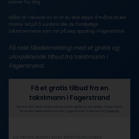
passer for deg.
Målet til Takserer.no er at du skal slippe å måtte bruke
masse tid på å vurdere alle de forskjellige
takstmennene som tar på seg oppdrag i Fagerstrand.
Få rask tilbakemelding med et gratis og
uforpliktende tilbud fra takstmann i
Fagerstrand.
Få et gratis tilbud fra en
takstmann i Fagerstrand
Send en kort beskrivelse av dine ønsker og behov, så hjelper vi deg med å
finne den beste takstmannen i Fagerstrand til akkurat ditt oppdrag.
i
1/3: PRIVAT, BEDRIFT ELLER BORETTSLAG/SAMEIE