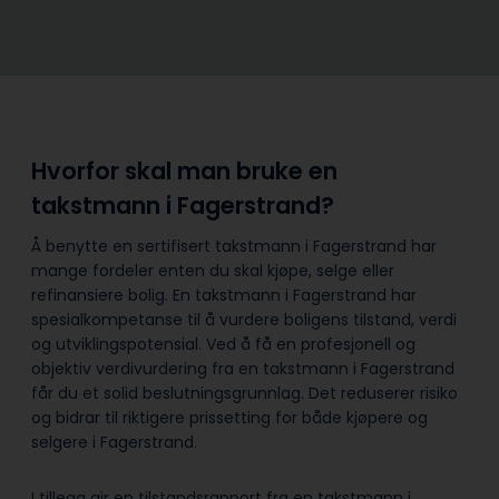
Hvorfor skal man bruke en
takstmann i Fagerstrand?
Å benytte en sertifisert takstmann i Fagerstrand har
mange fordeler enten du skal kjøpe, selge eller
refinansiere bolig. En takstmann i Fagerstrand har
spesialkompetanse til å vurdere boligens tilstand, verdi
og utviklingspotensial. Ved å få en profesjonell og
objektiv verdivurdering fra en takstmann i Fagerstrand
får du et solid beslutningsgrunnlag. Det reduserer risiko
og bidrar til riktigere prissetting for både kjøpere og
selgere i Fagerstrand.
I tillegg gir en tilstandsrapport fra en takstmann i