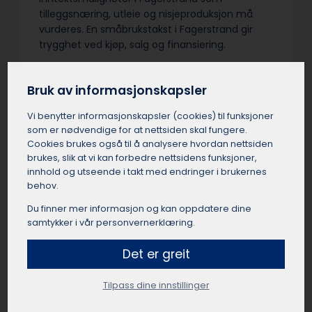
tilleggsnæring, utleie og nisjeproduksjon må
vurderes. En småbrukstakst i Fagerstrand gir
trygghet ved kjøp, salg og finansiering.
Bruk av informasjonskapsler
Vi benytter informasjons­kapsler (cookies) til funksjoner
E-takst bolig Fagerstrand
som er nødvendige for at nettsiden skal fungere.
Cookies brukes også til å analysere hvordan nettsiden
E-takst i Fagerstrand er en enkel verdivurdering
brukes, slik at vi kan forbedre nettsidens funksjoner,
basert på egenerklæring og statistikk, uten
innhold og utseende i takt med endringer i brukernes
fysisk befaring. Boligeier i Fagerstrand fyller selv
behov.
inn opplysninger i et digitalt skjema som
analyseres automatisk. E-takster i Fagerstrand
Du finner mer informasjon og kan oppdatere dine
samtykker i vår personvernerklæring.
er billigere enn tradisjonelle takster, men har
begrenset gyldighet og egner seg best for
Det er greit
enkle, standardiserte boliger.
Tilpass dine innstillinger