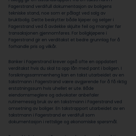
Fagerstrand verdifull dokumentasjon av boligens
tekniske stand, noe som er pålagt ved salg av
bruktbolig. Dette beskytter både kjøper og selger i
Fagerstrand ved å avdekke skjulte feil og mangler før
transaksjonen gjennomføres. For boligkjøpere i
Fagerstrand gir en verditakst et bedre grunnlag for å
forhandle pris og vilkår.
Banker i Fagerstrand krever også ofte en oppdatert
verditakst hvis du skal ta opp lån med pant i boligen. I
forsikringssammenheng kan en takst utarbeidet av en
takstmann i Fagerstrand være avgjørende for å få riktig
erstatningssum hvis uhellet er ute. Både
eiendomsmeglere og advokater anbefaler
rutinemessig bruk av en takstmann i Fagerstrand ved
omsetning av boliger. En takstrapport utarbeidet av en
takstmann i Fagerstrand er verdifull som
dokumentasjon i rettslige og økonomiske spørsmål.