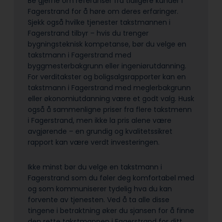
Be gjerne om referanser fra tidligere kunder i
Fagerstrand for å høre om deres erfaringer.
Sjekk også hvilke tjenester takstmannen i
Fagerstrand tilbyr – hvis du trenger
bygningsteknisk kompetanse, bør du velge en
takstmann i Fagerstrand med
byggmesterbakgrunn eller ingeniørutdanning.
For verditakster og boligsalgsrapporter kan en
takstmann i Fagerstrand med meglerbakgrunn
eller økonomiutdanning være et godt valg. Husk
også å sammenligne priser fra flere takstmenn
i Fagerstrand, men ikke la pris alene være
avgjørende – en grundig og kvalitetssikret
rapport kan være verdt investeringen.
Ikke minst bør du velge en takstmann i
Fagerstrand som du føler deg komfortabel med
og som kommuniserer tydelig hva du kan
forvente av tjenesten. Ved å ta alle disse
tingene i betraktning øker du sjansen for å finne
den rette takstmannen i Fagerstrand for ditt