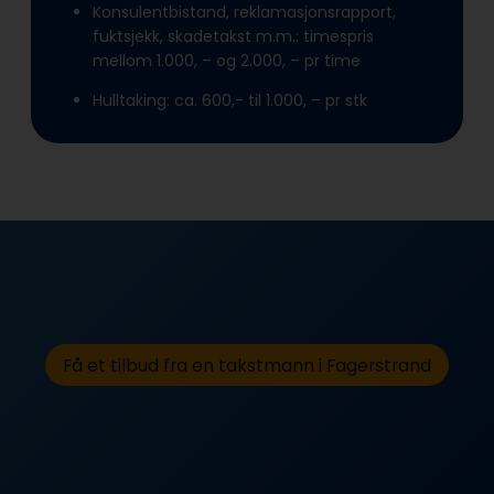
Konsulentbistand, reklamasjonsrapport,
fuktsjekk, skadetakst m.m.: timespris
mellom 1.000, – og 2.000, – pr time
Hulltaking: ca. 600,- til 1.000, – pr stk
Få et tilbud fra en takstmann i Fagerstrand