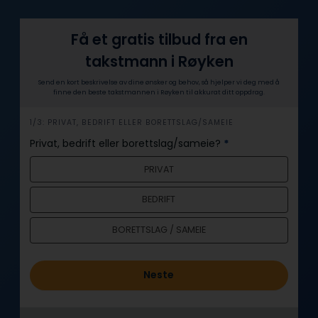
Få et gratis tilbud fra en
takstmann i Røyken
Send en kort beskrivelse av dine ønsker og behov, så hjelper vi deg med å
finne den beste takstmannen i Røyken til akkurat ditt oppdrag.
h
1/3: PRIVAT, BEDRIFT ELLER BORETTSLAG/SAMEIE
e
Privat, bedrift eller borettslag/sameie?
*
r
PRIVAT
o
BEDRIFT
BORETTSLAG / SAMEIE
Neste