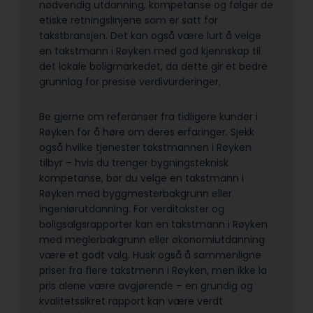
nødvendig utdanning, kompetanse og følger de
etiske retningslinjene som er satt for
takstbransjen. Det kan også være lurt å velge
en takstmann i Røyken med god kjennskap til
det lokale boligmarkedet, da dette gir et bedre
grunnlag for presise verdivurderinger.
Be gjerne om referanser fra tidligere kunder i
Røyken for å høre om deres erfaringer. Sjekk
også hvilke tjenester takstmannen i Røyken
tilbyr – hvis du trenger bygningsteknisk
kompetanse, bør du velge en takstmann i
Røyken med byggmesterbakgrunn eller
ingeniørutdanning. For verditakster og
boligsalgsrapporter kan en takstmann i Røyken
med meglerbakgrunn eller økonomiutdanning
være et godt valg. Husk også å sammenligne
priser fra flere takstmenn i Røyken, men ikke la
pris alene være avgjørende – en grundig og
kvalitetssikret rapport kan være verdt