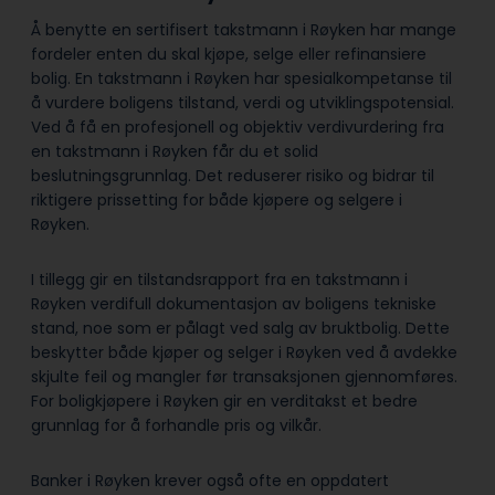
Å benytte en sertifisert takstmann i Røyken har mange
fordeler enten du skal kjøpe, selge eller refinansiere
bolig. En takstmann i Røyken har spesialkompetanse til
å vurdere boligens tilstand, verdi og utviklingspotensial.
Ved å få en profesjonell og objektiv verdivurdering fra
en takstmann i Røyken får du et solid
beslutningsgrunnlag. Det reduserer risiko og bidrar til
riktigere prissetting for både kjøpere og selgere i
Røyken.
I tillegg gir en tilstandsrapport fra en takstmann i
Røyken verdifull dokumentasjon av boligens tekniske
stand, noe som er pålagt ved salg av bruktbolig. Dette
beskytter både kjøper og selger i Røyken ved å avdekke
skjulte feil og mangler før transaksjonen gjennomføres.
For boligkjøpere i Røyken gir en verditakst et bedre
grunnlag for å forhandle pris og vilkår.
Banker i Røyken krever også ofte en oppdatert