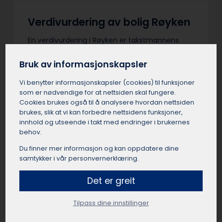
Verdivurdering av bolig Røyken
En verdivurdering i Røyken er takstmannens
estimat av boligens sannsynlige markedspris i
Røyken. Takstmannen i Røyken gjør en helhetlig
Bruk av informasjonskapsler
vurdering av beliggenhet, standard, areal og
Vi benytter informasjons­kapsler (cookies) til funksjoner
sammenlignbare salg. Verdivurderinger i
som er nødvendige for at nettsiden skal fungere.
Røyken
Cookies brukes også til å analysere hvordan nettsiden
brukes, slik at vi kan forbedre nettsidens funksjoner,
Tilbud om gratis verdivurdering i Røyken kan
innhold og utseende i takt med endringer i brukernes
inneholde forpliktelser i det små. Automatiske
behov.
kalkulatorer og meglere i Røyken sine
Du finner mer informasjon og kan oppdatere dine
salgstakster er ikke fullverdige verditakster. Vær
samtykker i vår personvernerklæring.
nøye med vilkårene – en uavhengig
verdivurdering med befaring er sjelden gratis.
Det er greit
Grundighet og objektivitet fra en sertifisert
takstmann i Røyken er verdt å betale for…
Tilpass dine innstillinger