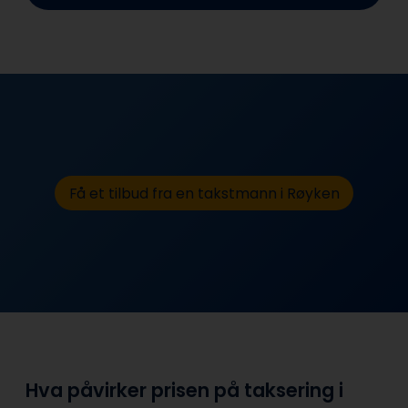
Få et tilbud fra en takstmann i Røyken
Hva påvirker prisen på taksering i