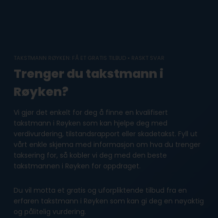
Skip
to
content
TAKSTMANN RØYKEN: FÅ ET GRATIS TILBUD • RASKT SVAR
Trenger du takstmann i
Røyken?
Vi gjør det enkelt for deg å finne en kvalifisert
takstmann i Røyken som kan hjelpe deg med
verdivurdering, tilstandsrapport eller skadetakst. Fyll ut
vårt enkle skjema med informasjon om hva du trenger
taksering for, så kobler vi deg med den beste
takstmannen i Røyken for oppdraget.
Du vil motta et gratis og uforpliktende tilbud fra en
erfaren takstmann i Røyken som kan gi deg en nøyaktig
og pålitelig vurdering.