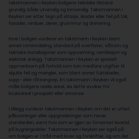
takstmannen i Røyken boligens tekniske tilstand
grundig, både utvendig og innvendig. Takstmannen i
Røyken ser etter tegn på slitasje, skader eller feil på tak,
fasader, vinduer, dører, grunnmur og drenering.
Inne i boligen vurderer en takstmann i Røyken blant
annet rominndeling, standard på overflater, våtrom og
tekniske installasjoner som oppvarming, ventilasjon og
elektrisk anlegg. Takstmannen i Røyken er spesielt
oppmerksom på forhold som kan medføre utgifter til
skjulte feil og mangler, som blant annet fuktskader,
sopp- eller råteangrep. En takstmann i Røyken vil også
måle boligens reelle areal, da dette avviker fra
bruksareal i prospekt eller annonse.
I tillegg vurderer takstmannen i Røyken om det er utført
påkostninger eller oppgraderinger som hever
standarden, samt hva som er igjen av forventet levetid
på bygningsdeler. Takstmannen i Røyken ser også på
om boligen er i tråd med lover og forskrifter, og om det