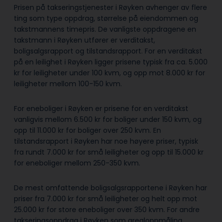
Prisen på takseringstjenester i Røyken avhenger av flere
ting som type oppdrag, størrelse på eiendommen og
takstmannens timepris. De vanligste oppdragene en
takstmann i Røyken utfører er verditakst,
boligsalgsrapport og tilstandsrapport. For en verditakst
på en leilighet i Røyken ligger prisene typisk fra ca. 5.000
kr for leiligheter under 100 kvm, og opp mot 8.000 kr for
leiligheter mellom 100-150 kvm.
For eneboliger i Røyken er prisene for en verditakst
vanligvis mellom 6.500 kr for boliger under 150 kvm, og
opp til 11.000 kr for boliger over 250 kvm. En
tilstandsrapport i Røyken har noe høyere priser, typisk
fra rundt 7.000 kr for små leiligheter og opp til 15.000 kr
for eneboliger mellom 250-350 kvm.
De mest omfattende boligsalgsrapportene i Røyken har
priser fra 7.000 kr for små leiligheter og helt opp mot
25.000 kr for store eneboliger over 350 kvm. For andre
takseringsoppdrag i Røyken som arealoppmåling,