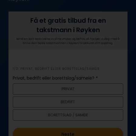
Få et gratis tilbud fra en
takstmann i Røyken
Send en kort beskrivelse av dine ønsker og behov, så hjelper vi deg med å
finne den beste takstmannen i Røyken til akkurat ditt oppdrag.
i
1/3: PRIVAT, BEDRIFT ELLER BORETTSLAG/SAMEIE
n
Privat, bedrift eller borettslag/sameie?
*
n
PRIVAT
h
o
BEDRIFT
l
d
BORETTSLAG / SAMEIE
Neste