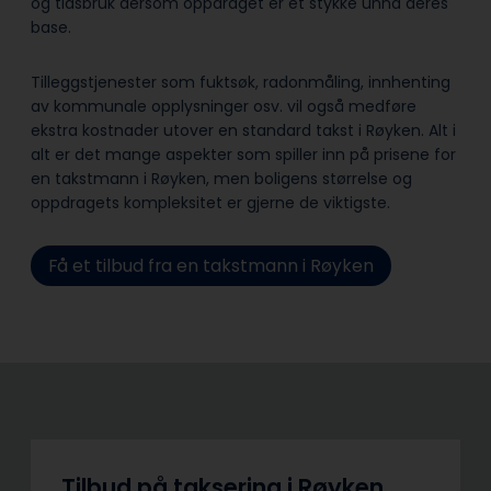
og tidsbruk dersom oppdraget er et stykke unna deres
base.
Tilleggstjenester som fuktsøk, radonmåling, innhenting
av kommunale opplysninger osv. vil også medføre
ekstra kostnader utover en standard takst i Røyken. Alt i
alt er det mange aspekter som spiller inn på prisene for
en takstmann i Røyken, men boligens størrelse og
oppdragets kompleksitet er gjerne de viktigste.
Få et tilbud fra en takstmann i Røyken
Tilbud på taksering i Røyken