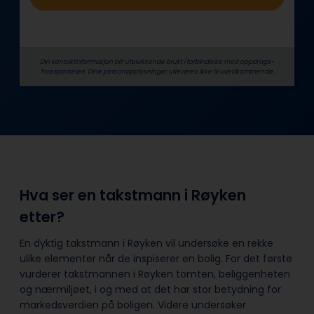
Din kontaktinformasjon blir utelukkende brukt i forbindelse med oppdrags­
forespørselen. Dine person­­opplysninger utleveres ikke til uvedkommende.
Hva ser en takstmann i Røyken
etter?
En dyktig takstmann i Røyken vil undersøke en rekke
ulike elementer når de inspiserer en bolig. For det første
vurderer takstmannen i Røyken tomten, beliggenheten
og nærmiljøet, i og med at det har stor betydning for
markedsverdien på boligen. Videre undersøker