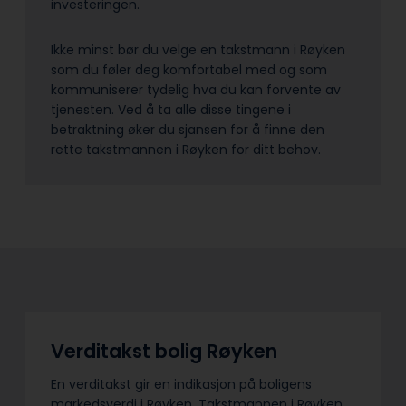
investeringen.
Ikke minst bør du velge en takstmann i Røyken
som du føler deg komfortabel med og som
kommuniserer tydelig hva du kan forvente av
tjenesten. Ved å ta alle disse tingene i
betraktning øker du sjansen for å finne den
rette takstmannen i Røyken for ditt behov.
Verditakst bolig Røyken
En verditakst gir en indikasjon på boligens
markedsverdi i Røyken. Takstmannen i Røyken