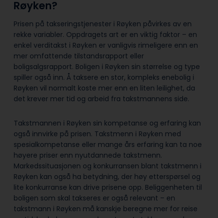
Røyken?
Prisen på takseringstjenester i Røyken påvirkes av en
rekke variabler. Oppdragets art er en viktig faktor – en
enkel verditakst i Røyken er vanligvis rimeligere enn en
mer omfattende tilstandsrapport eller
boligsalgsrapport. Boligen i Røyken sin størrelse og type
spiller også inn. Å taksere en stor, kompleks enebolig i
Røyken vil normalt koste mer enn en liten leilighet, da
det krever mer tid og arbeid fra takstmannens side.
Takstmannen i Røyken sin kompetanse og erfaring kan
også innvirke på prisen. Takstmenn i Røyken med
spesialkompetanse eller mange års erfaring kan ta noe
høyere priser enn nyutdannede takstmenn.
Markedssituasjonen og konkurransen blant takstmenn i
Røyken kan også ha betydning, der høy etterspørsel og
lite konkurranse kan drive prisene opp. Beliggenheten til
boligen som skal takseres er også relevant – en
takstmann i Røyken må kanskje beregne mer for reise