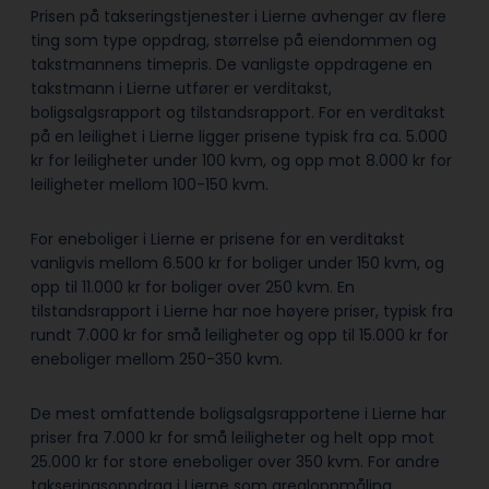
Prisen på takseringstjenester i Lierne avhenger av flere
ting som type oppdrag, størrelse på eiendommen og
takstmannens timepris. De vanligste oppdragene en
takstmann i Lierne utfører er verditakst,
boligsalgsrapport og tilstandsrapport. For en verditakst
på en leilighet i Lierne ligger prisene typisk fra ca. 5.000
kr for leiligheter under 100 kvm, og opp mot 8.000 kr for
leiligheter mellom 100-150 kvm.
For eneboliger i Lierne er prisene for en verditakst
vanligvis mellom 6.500 kr for boliger under 150 kvm, og
opp til 11.000 kr for boliger over 250 kvm. En
tilstandsrapport i Lierne har noe høyere priser, typisk fra
rundt 7.000 kr for små leiligheter og opp til 15.000 kr for
eneboliger mellom 250-350 kvm.
De mest omfattende boligsalgsrapportene i Lierne har
priser fra 7.000 kr for små leiligheter og helt opp mot
25.000 kr for store eneboliger over 350 kvm. For andre
takseringsoppdrag i Lierne som arealoppmåling,