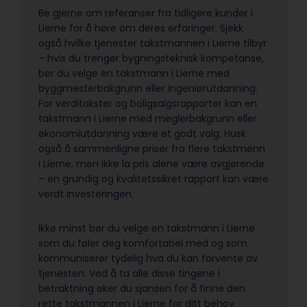
Be gjerne om referanser fra tidligere kunder i
Lierne for å høre om deres erfaringer. Sjekk
også hvilke tjenester takstmannen i Lierne tilbyr
– hvis du trenger bygningsteknisk kompetanse,
bør du velge en takstmann i Lierne med
byggmesterbakgrunn eller ingeniørutdanning.
For verditakster og boligsalgsrapporter kan en
takstmann i Lierne med meglerbakgrunn eller
økonomiutdanning være et godt valg. Husk
også å sammenligne priser fra flere takstmenn
i Lierne, men ikke la pris alene være avgjørende
– en grundig og kvalitetssikret rapport kan være
verdt investeringen.
Ikke minst bør du velge en takstmann i Lierne
som du føler deg komfortabel med og som
kommuniserer tydelig hva du kan forvente av
tjenesten. Ved å ta alle disse tingene i
betraktning øker du sjansen for å finne den
rette takstmannen i Lierne for ditt behov.