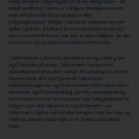
rekke variabler. Oppdragets art er en viktig faktor – en
enkel verditakst i Lierne er vanligvis rimeligere enn en
mer omfattende tilstandsrapport eller
boligsalgsrapport. Boligen i Lierne sin størrelse og type
spiller også inn. Å taksere en stor, kompleks enebolig i
Lierne vil normalt koste mer enn en liten leilighet, da det
krever mer tid og arbeid fra takstmannens side.
Takstmannen i Lierne sin kompetanse og erfaring kan
også innvirke på prisen. Takstmenn i Lierne med
spesialkompetanse eller mange års erfaring kan ta noe
høyere priser enn nyutdannede takstmenn.
Markedssituasjonen og konkurransen blant takstmenn i
Lierne kan også ha betydning, der høy etterspørsel og
lite konkurranse kan drive prisene opp. Beliggenheten til
boligen som skal takseres er også relevant – en
takstmann i Lierne må kanskje beregne mer for reise og
tidsbruk dersom oppdraget er et stykke unna deres
base.