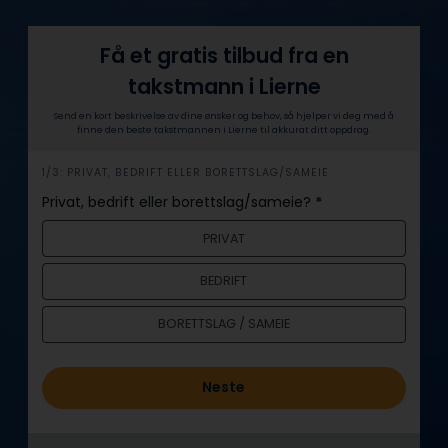
Få et gratis tilbud fra en
takstmann i Lierne
Send en kort beskrivelse av dine ønsker og behov, så hjelper vi deg med å
finne den beste takstmannen i Lierne til akkurat ditt oppdrag.
h
1/3: PRIVAT, BEDRIFT ELLER BORETTSLAG/SAMEIE
e
Privat, bedrift eller borettslag/sameie?
*
r
PRIVAT
o
BEDRIFT
BORETTSLAG / SAMEIE
Neste