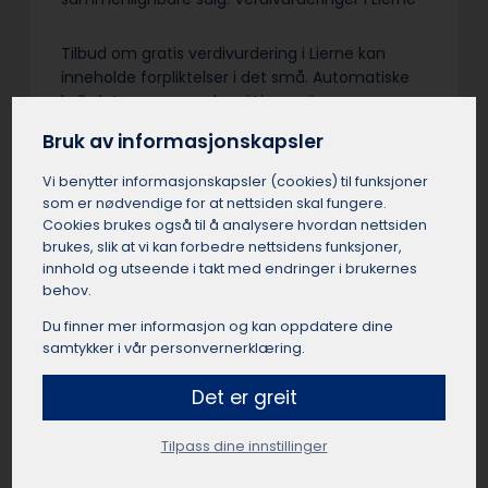
Tilbud om gratis verdivurdering i Lierne kan
inneholde forpliktelser i det små. Automatiske
kalkulatorer og meglere i Lierne sine
salgstakster er ikke fullverdige verditakster. Vær
Bruk av informasjonskapsler
nøye med vilkårene – en uavhengig
verdivurdering med befaring er sjelden gratis.
Vi benytter informasjons­kapsler (cookies) til funksjoner
Grundighet og objektivitet fra en sertifisert
som er nødvendige for at nettsiden skal fungere.
takstmann i Lierne er verdt å betale for…
Cookies brukes også til å analysere hvordan nettsiden
brukes, slik at vi kan forbedre nettsidens funksjoner,
innhold og utseende i takt med endringer i brukernes
behov.
Du finner mer informasjon og kan oppdatere dine
Få et uforpliktende tilbud
samtykker i vår personvernerklæring.
Send oss en kort beskrivelse av dine ønsker og
Det er greit
behov, så finner vi en passende takstmann for
deg.
Tilpass dine innstillinger
Få et tilbud fra en takstmann i Lierne