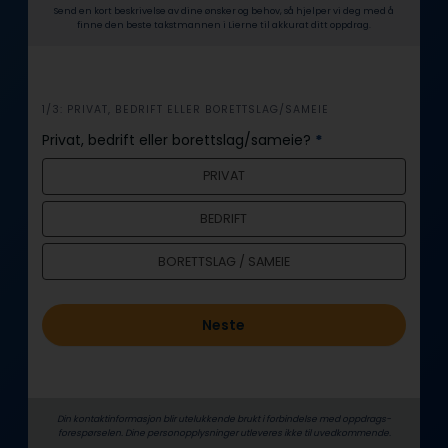
Send en kort beskrivelse av dine ønsker og behov, så hjelper vi deg med å
finne den beste takstmannen i Lierne til akkurat ditt oppdrag.
i
1/3: PRIVAT, BEDRIFT ELLER BORETTSLAG/SAMEIE
n
Privat, bedrift eller borettslag/sameie?
*
n
PRIVAT
h
o
BEDRIFT
l
d
BORETTSLAG / SAMEIE
Neste
Din kontaktinformasjon blir utelukkende brukt i forbindelse med oppdrags­
forespørselen. Dine person­­opplysninger utleveres ikke til uvedkommende.