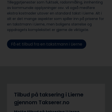
Tilleggstjenester som fuktsøk, radonmåling, innhenting
av kommunale opplysninger osv. vil også medføre
ekstra kostnader utover en standard takst i Lierne. Alt i
alt er det mange aspekter som spiller inn på prisene for
en takstmann i Lierne, men boligens størrelse og
oppdragets kompleksitet er gjerne de viktigste.
Få et tilbud fra en takstmann i Lierne
Tilbud på taksering i Lierne
gjennom Takserer.no
Motta tilbud på taksering i Lierne.