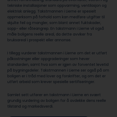
tekniske installasjoner som oppvarming, ventilasjon og
elektrisk anlegg. Takstmannen i Lierne er spesielt
oppmerksom på forhold som kan medføre utgifter til
skjulte feil og mangler, som blant annet fuktskader,
sopp- eller råteangrep. En takstmann i Lierne vil også
måle boligens reelle areal, da dette avviker fra
bruksareal i prospekt eller annonse.
I tillegg vurderer takstmannen i Lierne om det er utført
påkostninger eller oppgraderinger som hever
standarden, samt hva som er igjen av forventet levetid
på bygningsdeler. Takstmannen i Lierne ser også på om
boligen er i tråd med lover og forskrifter, og om det er
utført arbeid som krever spesielle sertifiseringer.
Samlet sett utfører en takstmann i Lierne en svært
grundig vurdering av boligen for å avdekke dens reelle
tilstand og markedsverdi.