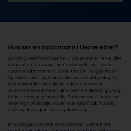
Hva ser en takstmann i Lierne etter?
En dyktig takstmann i Lierne vil undersøke en rekke ulike
elementer når de inspiserer en bolig. For det første
vurderer takstmannen i Lierne tomten, beliggenheten
og nærmiljøet, i og med at det har stor betydning for
markedsverdien på boligen. Videre undersøker
takstmannen i Lierne boligens tekniske tilstand grundig,
både utvendig og innvendig. Takstmannen i Lierne ser
etter tegn på slitasje, skader eller feil på tak, fasader,
vinduer, dører, grunnmur og drenering.
Inne i boligen vurderer en takstmann i Lierne blant
annet rominndeling, standard på overflater, våtrom og