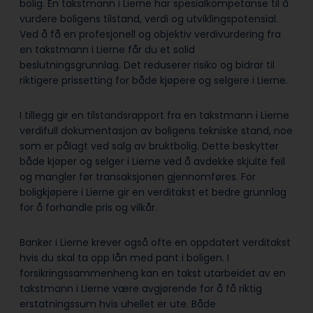
bolig. En takstmann i Lierne har spesialkompetanse til å
vurdere boligens tilstand, verdi og utviklingspotensial.
Ved å få en profesjonell og objektiv verdivurdering fra
en takstmann i Lierne får du et solid
beslutningsgrunnlag. Det reduserer risiko og bidrar til
riktigere prissetting for både kjøpere og selgere i Lierne.
I tillegg gir en tilstandsrapport fra en takstmann i Lierne
verdifull dokumentasjon av boligens tekniske stand, noe
som er pålagt ved salg av bruktbolig. Dette beskytter
både kjøper og selger i Lierne ved å avdekke skjulte feil
og mangler før transaksjonen gjennomføres. For
boligkjøpere i Lierne gir en verditakst et bedre grunnlag
for å forhandle pris og vilkår.
Banker i Lierne krever også ofte en oppdatert verditakst
hvis du skal ta opp lån med pant i boligen. I
forsikringssammenheng kan en takst utarbeidet av en
takstmann i Lierne være avgjørende for å få riktig
erstatningssum hvis uhellet er ute. Både