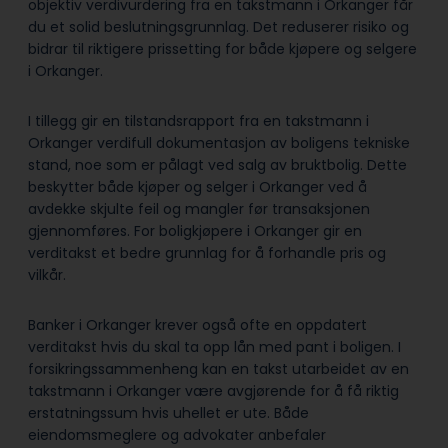
objektiv verdivurdering fra en takstmann i Orkanger får
du et solid beslutningsgrunnlag. Det reduserer risiko og
bidrar til riktigere prissetting for både kjøpere og selgere
i Orkanger.
I tillegg gir en tilstandsrapport fra en takstmann i
Orkanger verdifull dokumentasjon av boligens tekniske
stand, noe som er pålagt ved salg av bruktbolig. Dette
beskytter både kjøper og selger i Orkanger ved å
avdekke skjulte feil og mangler før transaksjonen
gjennomføres. For boligkjøpere i Orkanger gir en
verditakst et bedre grunnlag for å forhandle pris og
vilkår.
Banker i Orkanger krever også ofte en oppdatert
verditakst hvis du skal ta opp lån med pant i boligen. I
forsikringssammenheng kan en takst utarbeidet av en
takstmann i Orkanger være avgjørende for å få riktig
erstatningssum hvis uhellet er ute. Både
eiendomsmeglere og advokater anbefaler