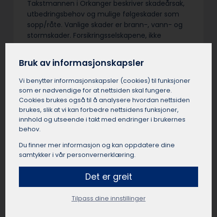
Takstmannen i Orkanger beskriver skadeårsak,
utbedringsbehov og mulige følgeskader som
sopp/råte. Vanlige skader er brann-, vann- og
stormskader. Forsikringsselskapene, ikke
boligeier, er oppdragsgiver for skadetakster i
Orkanger. Kostnadene i forbindelse med skaden
Bruk av informasjonskapsler
i Orkanger dekkes normalt av
forsikringsselskapet.
Vi benytter informasjons­kapsler (cookies) til funksjoner
som er nødvendige for at nettsiden skal fungere.
Cookies brukes også til å analysere hvordan nettsiden
brukes, slik at vi kan forbedre nettsidens funksjoner,
innhold og utseende i takt med endringer i brukernes
Taksering av småbruk
behov.
Orkanger
Du finner mer informasjon og kan oppdatere dine
samtykker i vår personvernerklæring.
Småbruk er en nisje innen landbrukstaksering i
Orkanger med krav til spesialkunnskap.
Det er greit
Takstmannen i Orkanger må vurdere
ressursgrunnlag og utviklingspotensialet for
Tilpass dine innstillinger
mindre gårder med variert drift.