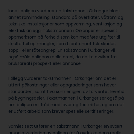
Inne i boligen vurderer en takstmann i Orkanger blant
annet rominndeling, standard på overflater, våtrom og
tekniske installasjoner som oppvarming, ventilasjon og
elektrisk anlegg. Takstmannen i Orkanger er spesielt
oppmerksom på forhold som kan medføre utgifter til
skjulte feil og mangler, som blant annet fuktskader,
sopp- eller råteangrep. En takstmann i Orkanger vil
også måle boligens reelle areal, da dette avviker fra
bruksareal i prospekt eller annonse.
I tillegg vurderer takstmannen i Orkanger om det er
utført påkostninger eller oppgraderinger som hever
standarden, samt hva som er igjen av forventet levetid
på bygningsdeler. Takstmannen i Orkanger ser også på
om boligen er i tråd med lover og forskrifter, og om det
er utført arbeid som krever spesielle sertifiseringer.
Samlet sett utfører en takstmann i Orkanger en svært
grundig vurdering av boligen for å avdekke dens reelle