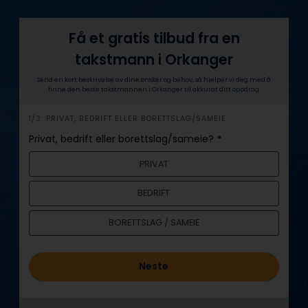
Få et gratis tilbud fra en
takstmann i Orkanger
Send en kort beskrivelse av dine ønsker og behov, så hjelper vi deg med å
finne den beste takstmannen i Orkanger til akkurat ditt oppdrag.
h
1/3: PRIVAT, BEDRIFT ELLER BORETTSLAG/SAMEIE
e
Privat, bedrift eller borettslag/sameie?
*
r
PRIVAT
o
BEDRIFT
BORETTSLAG / SAMEIE
Neste