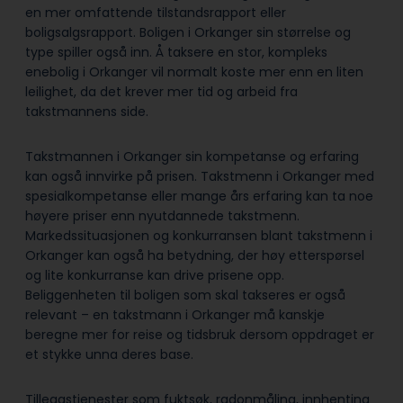
en mer omfattende tilstandsrapport eller
boligsalgsrapport. Boligen i Orkanger sin størrelse og
type spiller også inn. Å taksere en stor, kompleks
enebolig i Orkanger vil normalt koste mer enn en liten
leilighet, da det krever mer tid og arbeid fra
takstmannens side.
Takstmannen i Orkanger sin kompetanse og erfaring
kan også innvirke på prisen. Takstmenn i Orkanger med
spesialkompetanse eller mange års erfaring kan ta noe
høyere priser enn nyutdannede takstmenn.
Markedssituasjonen og konkurransen blant takstmenn i
Orkanger kan også ha betydning, der høy etterspørsel
og lite konkurranse kan drive prisene opp.
Beliggenheten til boligen som skal takseres er også
relevant – en takstmann i Orkanger må kanskje
beregne mer for reise og tidsbruk dersom oppdraget er
et stykke unna deres base.
Tilleggstjenester som fuktsøk, radonmåling, innhenting