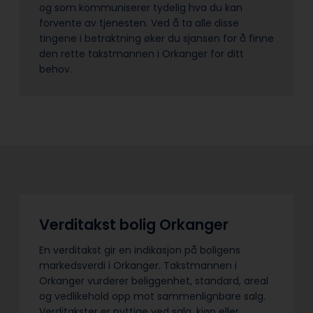
og som kommuniserer tydelig hva du kan
forvente av tjenesten. Ved å ta alle disse
tingene i betraktning øker du sjansen for å finne
den rette takstmannen i Orkanger for ditt
behov.
Verditakst bolig Orkanger
En verditakst gir en indikasjon på boligens
markedsverdi i Orkanger. Takstmannen i
Orkanger vurderer beliggenhet, standard, areal
og vedlikehold opp mot sammenlignbare salg.
Verditakster er nyttige ved salg, kjøp eller