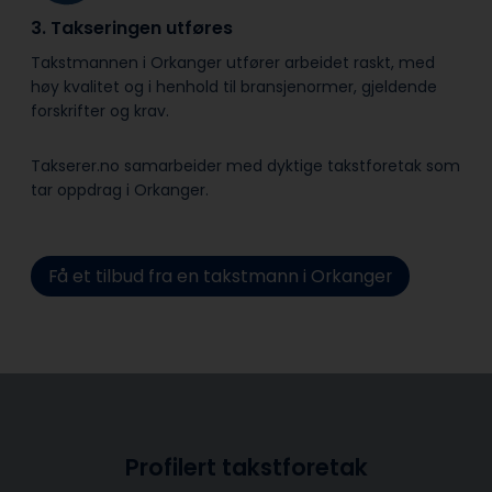
3. Takseringen utføres
Takstmannen i Orkanger utfører arbeidet raskt, med
høy kvalitet og i henhold til bransje­normer, gjeldende
forskrifter og krav.
Takserer.no samarbeider med dyktige takstforetak som
tar oppdrag i Orkanger.
Få et tilbud fra en takstmann i Orkanger
Profilert takstforetak