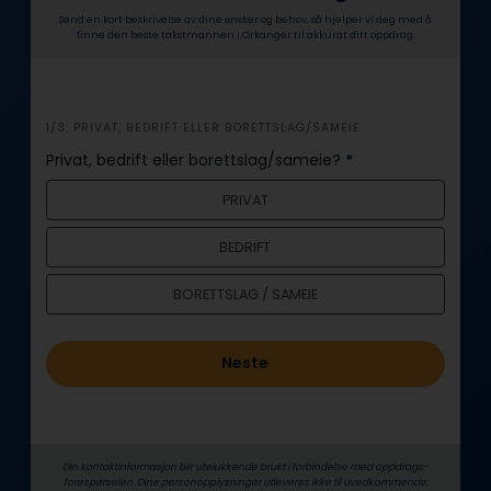
Send en kort beskrivelse av dine ønsker og behov, så hjelper vi deg med å
finne den beste takstmannen i Orkanger til akkurat ditt oppdrag.
i
1/3: PRIVAT, BEDRIFT ELLER BORETTSLAG/SAMEIE
n
Privat, bedrift eller borettslag/sameie?
*
n
PRIVAT
h
o
BEDRIFT
l
d
BORETTSLAG / SAMEIE
Neste
Din kontaktinformasjon blir utelukkende brukt i forbindelse med oppdrags­
forespørselen. Dine person­­opplysninger utleveres ikke til uvedkommende.