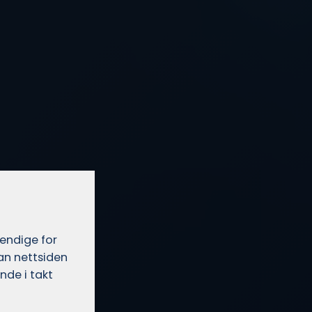
vendige for
dan nettsiden
nde i takt