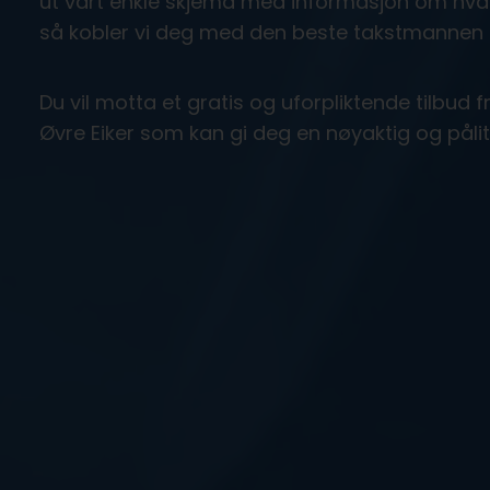
ut vårt enkle skjema med informasjon om hva 
så kobler vi deg med den beste takstmannen i
Du vil motta et gratis og uforpliktende tilbud 
Øvre Eiker som kan gi deg en nøyaktig og pålit