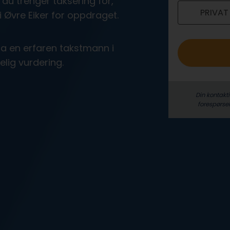
du trenger taksering for,
PRIVAT
o
 Øvre Eiker for oppdraget.
fra en erfaren takstmann i
elig vurdering.
Din kontakt
forespørse