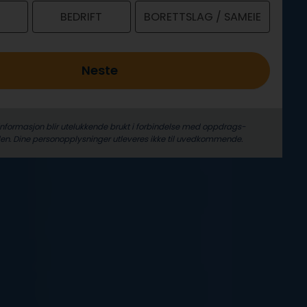
BEDRIFT
BORETTSLAG / SAMEIE
Neste
informasjon blir utelukkende brukt i forbindelse med oppdrags­
len. Dine person­­opplysninger utleveres ikke til uvedkommende.