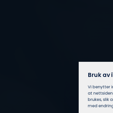
Bruk av 
Vi benytter 
at nettsiden
brukes, slik
med endring