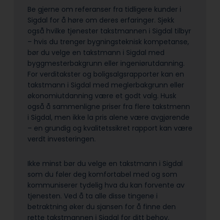
Be gjerne om referanser fra tidligere kunder i
Sigdal for å høre om deres erfaringer. Sjekk
også hvilke tjenester takstmannen i Sigdal tilbyr
– hvis du trenger bygningsteknisk kompetanse,
bør du velge en takstmann i Sigdal med
byggmesterbakgrunn eller ingeniørutdanning.
For verditakster og boligsalgsrapporter kan en
takstmann i Sigdal med meglerbakgrunn eller
økonomiutdanning være et godt valg. Husk
også å sammenligne priser fra flere takstmenn
i Sigdal, men ikke la pris alene være avgjørende
– en grundig og kvalitetssikret rapport kan være
verdt investeringen.
Ikke minst bør du velge en takstmann i Sigdal
som du føler deg komfortabel med og som
kommuniserer tydelig hva du kan forvente av
tjenesten. Ved å ta alle disse tingene i
betraktning øker du sjansen for å finne den
rette takstmannen i Sigdal for ditt behov.