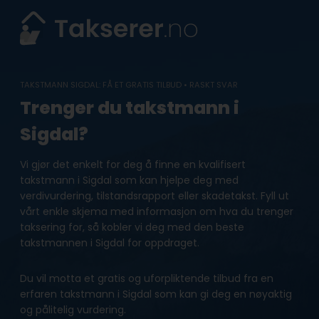
Skip
to
content
TAKSTMANN SIGDAL: FÅ ET GRATIS TILBUD • RASKT SVAR
Trenger du takstmann i
Sigdal?
Vi gjør det enkelt for deg å finne en kvalifisert
takstmann i Sigdal som kan hjelpe deg med
verdivurdering, tilstandsrapport eller skadetakst. Fyll ut
vårt enkle skjema med informasjon om hva du trenger
taksering for, så kobler vi deg med den beste
takstmannen i Sigdal for oppdraget.
Du vil motta et gratis og uforpliktende tilbud fra en
erfaren takstmann i Sigdal som kan gi deg en nøyaktig
og pålitelig vurdering.