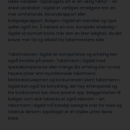
rekke variabler. Oppdragets art er en viktig faktor – en
enkel verditakst i Sigdal er vanligvis rimeligere enn en
mer omfattende tilstandsrapport eller
boligsalgsrapport. Boligen i Sigdal sin størrelse og type
spiller også inn. Å taksere en stor, kompleks enebolig i
Sigdal vil normalt koste mer enn en liten leilighet, da det
krever mer tid og arbeid fra takstmannens side.
Takstmannen i Sigdal sin kompetanse og erfaring kan
også innvirke på prisen. Takstmenn i Sigdal med
spesialkompetanse eller mange års erfaring kan ta noe
høyere priser enn nyutdannede takstmenn.
Markedssituasjonen og konkurransen blant takstmenn i
Sigdal kan også ha betydning, der høy etterspørsel og
lite konkurranse kan drive prisene opp. Beliggenheten til
boligen som skal takseres er også relevant – en
takstmann i Sigdal må kanskje beregne mer for reise og
tidsbruk dersom oppdraget er et stykke unna deres
base.