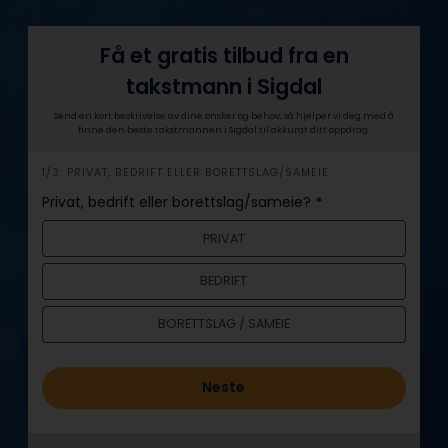
Få et gratis tilbud fra en
takstmann i Sigdal
Send en kort beskrivelse av dine ønsker og behov, så hjelper vi deg med å
finne den beste takstmannen i Sigdal til akkurat ditt oppdrag.
h
1/3: PRIVAT, BEDRIFT ELLER BORETTSLAG/SAMEIE
e
Privat, bedrift eller borettslag/sameie?
*
r
PRIVAT
o
BEDRIFT
BORETTSLAG / SAMEIE
Neste