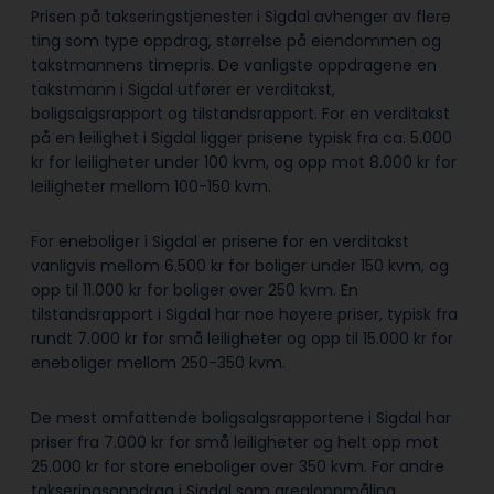
Prisen på takseringstjenester i Sigdal avhenger av flere
ting som type oppdrag, størrelse på eiendommen og
takstmannens timepris. De vanligste oppdragene en
takstmann i Sigdal utfører er verditakst,
boligsalgsrapport og tilstandsrapport. For en verditakst
på en leilighet i Sigdal ligger prisene typisk fra ca. 5.000
kr for leiligheter under 100 kvm, og opp mot 8.000 kr for
leiligheter mellom 100-150 kvm.
For eneboliger i Sigdal er prisene for en verditakst
vanligvis mellom 6.500 kr for boliger under 150 kvm, og
opp til 11.000 kr for boliger over 250 kvm. En
tilstandsrapport i Sigdal har noe høyere priser, typisk fra
rundt 7.000 kr for små leiligheter og opp til 15.000 kr for
eneboliger mellom 250-350 kvm.
De mest omfattende boligsalgsrapportene i Sigdal har
priser fra 7.000 kr for små leiligheter og helt opp mot
25.000 kr for store eneboliger over 350 kvm. For andre
takseringsoppdrag i Sigdal som arealoppmåling,