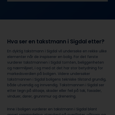
Hva ser en takstmann i Sigdal etter?
En dyktig takstmann i Sigdal vil undersøke en rekke ulike
elementer når de inspiserer en bolig. For det første
vurderer takstmannen i Sigdal tomten, beliggenheten
og nærmiljøet, i og med at det har stor betydning for
markedsverdien på boligen. Videre undersøker
takstmannen i Sigdal boligens tekniske tilstand grundig,
både utvendig og innvendig. Takstmannen i Sigdal ser
etter tegn på slitasje, skader eller feil på tak, fasader,
vinduer, dører, grunnmur og drenering.
Inne i boligen vurderer en takstmann i Sigdal blant
annet rominndeling, standard på overflater, våtrom og