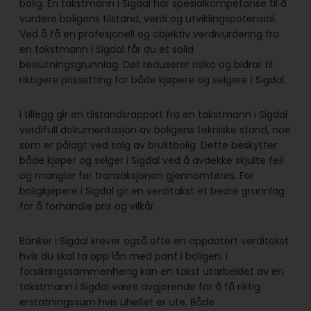
bolig. En takstmann i Sigdal har spesialkompetanse til å
vurdere boligens tilstand, verdi og utviklingspotensial.
Ved å få en profesjonell og objektiv verdivurdering fra
en takstmann i Sigdal får du et solid
beslutningsgrunnlag. Det reduserer risiko og bidrar til
riktigere prissetting for både kjøpere og selgere i Sigdal.
I tillegg gir en tilstandsrapport fra en takstmann i Sigdal
verdifull dokumentasjon av boligens tekniske stand, noe
som er pålagt ved salg av bruktbolig. Dette beskytter
både kjøper og selger i Sigdal ved å avdekke skjulte feil
og mangler før transaksjonen gjennomføres. For
boligkjøpere i Sigdal gir en verditakst et bedre grunnlag
for å forhandle pris og vilkår.
Banker i Sigdal krever også ofte en oppdatert verditakst
hvis du skal ta opp lån med pant i boligen. I
forsikringssammenheng kan en takst utarbeidet av en
takstmann i Sigdal være avgjørende for å få riktig
erstatningssum hvis uhellet er ute. Både