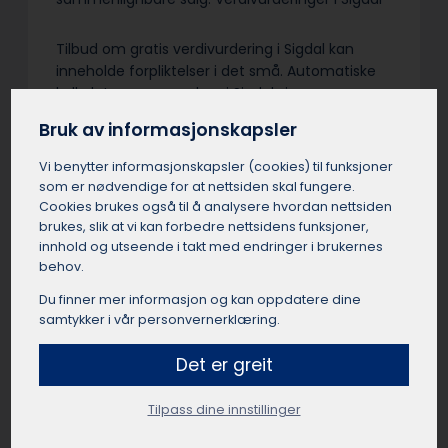
Tilbud om gratis verdivurdering i Sigdal kan
inneholde forpliktelser i det små. Automatiske
kalkulatorer og meglere i Sigdal sine
salgstakster er ikke fullverdige verditakster. Vær
Bruk av informasjonskapsler
nøye med vilkårene – en uavhengig
verdivurdering med befaring er sjelden gratis.
Vi benytter informasjons­kapsler (cookies) til funksjoner
Grundighet og objektivitet fra en sertifisert
som er nødvendige for at nettsiden skal fungere.
takstmann i Sigdal er verdt å betale for…
Cookies brukes også til å analysere hvordan nettsiden
brukes, slik at vi kan forbedre nettsidens funksjoner,
innhold og utseende i takt med endringer i brukernes
behov.
Du finner mer informasjon og kan oppdatere dine
Få et uforpliktende tilbud
samtykker i vår personvernerklæring.
Send oss en kort beskrivelse av dine ønsker og
Det er greit
behov, så finner vi en passende takstmann for
deg.
Tilpass dine innstillinger
Få et tilbud fra en takstmann i Sigdal