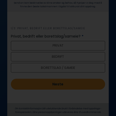
Send en kort beskrivelse av dine ønsker og behov, så hjelper vi deg med å
finne den beste takstmannen i Sigdal til akkurat ditt oppdrag.
i
1/3: PRIVAT, BEDRIFT ELLER BORETTSLAG/SAMEIE
n
Privat, bedrift eller borettslag/sameie?
*
n
PRIVAT
h
o
BEDRIFT
l
d
BORETTSLAG / SAMEIE
Neste
Din kontaktinformasjon blir utelukkende brukt i forbindelse med oppdrags­
forespørselen. Dine person­­opplysninger utleveres ikke til uvedkommende.