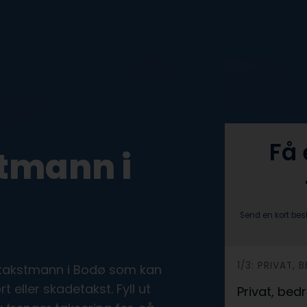
Få 
tmann i
Send en kort bes
h
1/3: PRIVAT,
rt takstmann i Bodø som kan
e
 eller skadetakst. Fyll ut
Privat, bed
r