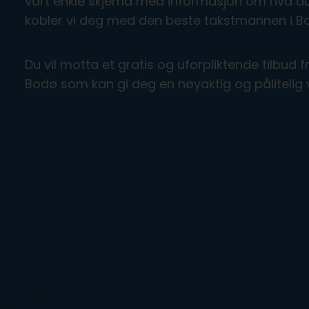
vårt enkle skjema med informasjon om hva du 
kobler vi deg med den beste takstmannen i B
Du vil motta et gratis og uforpliktende tilbud 
Bodø som kan gi deg en nøyaktig og pålitelig 