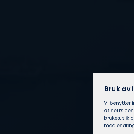
Bruk av 
Vi benytter 
at nettsiden
brukes, slik
med endring