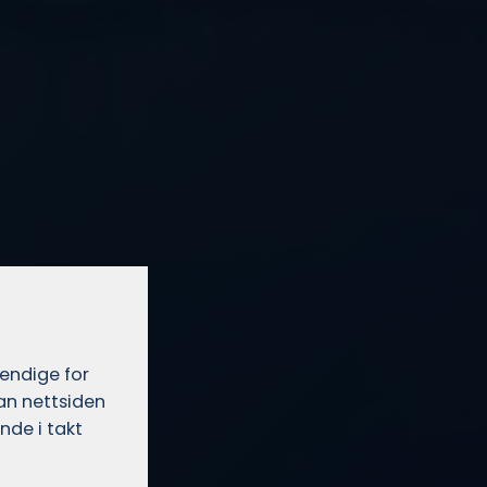
vendige for
dan nettsiden
nde i takt