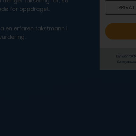
trenger taksering for, så
PRIVAT
o
odø for oppdraget.
fra en erfaren takstmann i
vurdering.
Din kontakt
forespørse