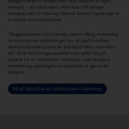
Beliggenheten til boligen som skal takseres er også
relevant – en takstmann i Hamarøy må kanskje
beregne mer for reise og tidsbruk dersom oppdraget er
et stykke unna deres base.
Tilleggstjenester som fuktsøk, radonmåling, innhenting
av kommunale opplysninger osv. vil også medføre
ekstra kostnader utover en standard takst i Hamarøy.
Alt i alt er det mange aspekter som spiller inn på
prisene for en takstmann i Hamarøy, men boligens
størrelse og oppdragets kompleksitet er gjerne de
viktigste.
Få et tilbud fra en takstmann i Hamarøy