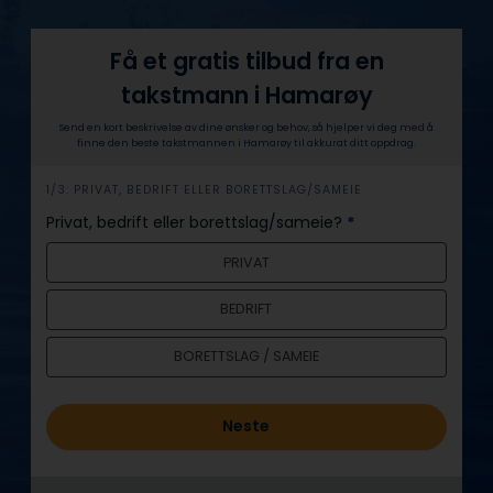
Få et gratis tilbud fra en
takstmann i Hamarøy
Send en kort beskrivelse av dine ønsker og behov, så hjelper vi deg med å
finne den beste takstmannen i Hamarøy til akkurat ditt oppdrag.
h
1/3: PRIVAT, BEDRIFT ELLER BORETTSLAG/SAMEIE
e
Privat, bedrift eller borettslag/sameie?
*
r
PRIVAT
o
BEDRIFT
BORETTSLAG / SAMEIE
Neste