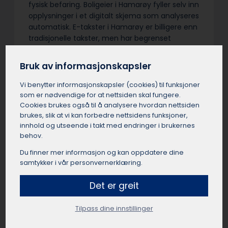
fysisk befaring. Boligeier i Hamarøy fyller selv inn
opplysninger i et digitalt skjema som analyseres
automatisk. E-takster i Hamarøy er billigere enn
tradisjonelle takster, men har begrenset
gyldighet og egner seg best for enkle,
standardiserte boliger.
Bruk av informasjonskapsler
Vi benytter informasjons­kapsler (cookies) til funksjoner
som er nødvendige for at nettsiden skal fungere.
Cookies brukes også til å analysere hvordan nettsiden
Verdivurdering av bolig
brukes, slik at vi kan forbedre nettsidens funksjoner,
innhold og utseende i takt med endringer i brukernes
Hamarøy
behov.
En verdivurdering i Hamarøy er takstmannens
Du finner mer informasjon og kan oppdatere dine
estimat av boligens sannsynlige markedspris i
samtykker i vår personvernerklæring.
Hamarøy. Takstmannen i Hamarøy gjør en
Det er greit
helhetlig vurdering av beliggenhet, standard,
areal og sammenlignbare salg. Verdivurderinger
i Hamarøy
Tilpass dine innstillinger