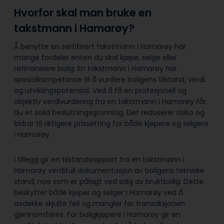
Hvorfor skal man bruke en
takstmann i Hamarøy?
Å benytte en sertifisert takstmann i Hamarøy har
mange fordeler enten du skal kjøpe, selge eller
refinansiere bolig. En takstmann i Hamarøy har
spesialkompetanse til å vurdere boligens tilstand, verdi
og utviklingspotensial. Ved å få en profesjonell og
objektiv verdivurdering fra en takstmann i Hamarøy får
du et solid beslutningsgrunnlag. Det reduserer risiko og
bidrar til riktigere prissetting for både kjøpere og selgere
i Hamarøy.
I tillegg gir en tilstandsrapport fra en takstmann i
Hamarøy verdifull dokumentasjon av boligens tekniske
stand, noe som er pålagt ved salg av bruktbolig. Dette
beskytter både kjøper og selger i Hamarøy ved å
avdekke skjulte feil og mangler før transaksjonen
gjennomføres. For boligkjøpere i Hamarøy gir en