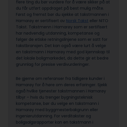
flere ting du bør vurdere for å være sikker på at
du får utført oppdraget på best mulig måte.
Først og fremst bør du sjekke at takstmannen i
Hamarøy er sertifisert av
Norsk Takst
eller NITO
Takst. Takstmenn i Hamarøy som er sertifisert
har nødvendig utdanning, kompetanse og
følger de etiske retningslinjene som er satt for
takstbransjen. Det kan også være lurt å velge
en takstmann i Hamarøy med god kjennskap til
det lokale boligmarkedet, da dette gir et bedre
grunnlag for presise verdivurderinger.
Be gjerne om referanser fra tidligere kunder i
Hamarøy for å høre om deres erfaringer. Sjekk
også hvilke tjenester takstmannen i Hamarøy
tilbyr – hvis du trenger bygningsteknisk
kompetanse, bør du velge en takstmann i
Hamarøy med byggmesterbakgrunn eller
ingeniørutdanning. For verditakster og
boligsalgsrapporter kan en takstmann i