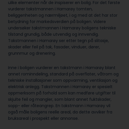
ulike elementer når de inspiserer en bolig. For det første
vurderer takstmannen i Hamarøy tomten,
beliggenheten og nærmiljøet, i og med at det har stor
betydning for markedsverdien på boligen. Videre
undersøker takstmannen i Hamarøy boligens tekniske
tilstand grundig, både utvendig og innvendig.
Takstmannen i Hamarøy ser etter tegn på slitasje,
skader eller feil på tak, fasader, vinduer, dører,
grunnmur og drenering.
Inne i boligen vurderer en takstmann i Hamarøy blant
annet rominndeling, standard på overflater, våtrom og
tekniske installasjoner som oppvarming, ventilasjon og
elektrisk anlegg. Takstmannen i Hamarøy er spesielt
oppmerksom på forhold som kan medføre utgifter til
skjulte feil og mangler, som blant annet fuktskader,
sopp- eller råteangrep. En takstmann i Hamarøy vil
også måle boligens reelle areal, da dette avviker fra
bruksareal i prospekt eller annonse.