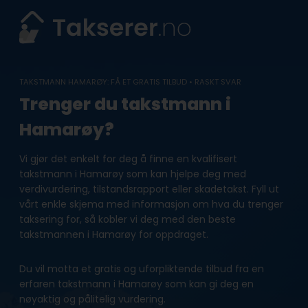
Skip
to
content
TAKSTMANN HAMARØY: FÅ ET GRATIS TILBUD • RASKT SVAR
Trenger du takstmann i
Hamarøy?
Vi gjør det enkelt for deg å finne en kvalifisert
takstmann i Hamarøy som kan hjelpe deg med
verdivurdering, tilstandsrapport eller skadetakst. Fyll ut
vårt enkle skjema med informasjon om hva du trenger
taksering for, så kobler vi deg med den beste
takstmannen i Hamarøy for oppdraget.
Du vil motta et gratis og uforpliktende tilbud fra en
erfaren takstmann i Hamarøy som kan gi deg en
nøyaktig og pålitelig vurdering.