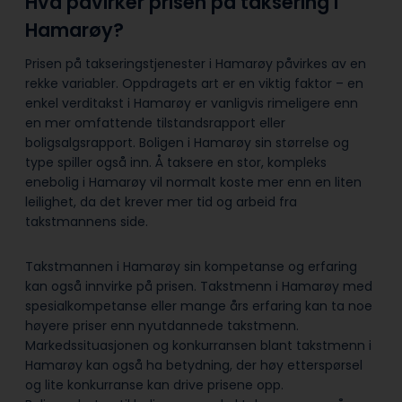
Hva påvirker prisen på taksering i
Hamarøy?
Prisen på takseringstjenester i Hamarøy påvirkes av en
rekke variabler. Oppdragets art er en viktig faktor – en
enkel verditakst i Hamarøy er vanligvis rimeligere enn
en mer omfattende tilstandsrapport eller
boligsalgsrapport. Boligen i Hamarøy sin størrelse og
type spiller også inn. Å taksere en stor, kompleks
enebolig i Hamarøy vil normalt koste mer enn en liten
leilighet, da det krever mer tid og arbeid fra
takstmannens side.
Takstmannen i Hamarøy sin kompetanse og erfaring
kan også innvirke på prisen. Takstmenn i Hamarøy med
spesialkompetanse eller mange års erfaring kan ta noe
høyere priser enn nyutdannede takstmenn.
Markedssituasjonen og konkurransen blant takstmenn i
Hamarøy kan også ha betydning, der høy etterspørsel
og lite konkurranse kan drive prisene opp.