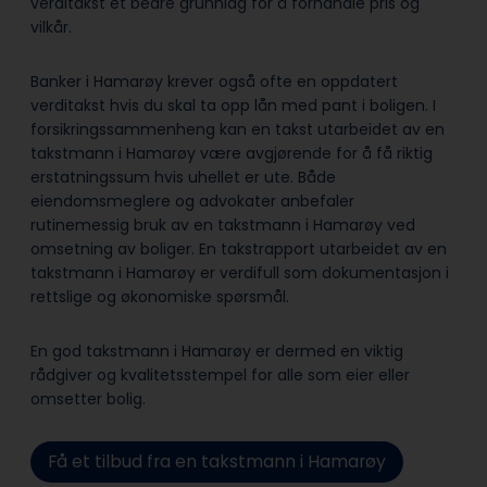
verditakst et bedre grunnlag for å forhandle pris og
vilkår.
Banker i Hamarøy krever også ofte en oppdatert
verditakst hvis du skal ta opp lån med pant i boligen. I
forsikringssammenheng kan en takst utarbeidet av en
takstmann i Hamarøy være avgjørende for å få riktig
erstatningssum hvis uhellet er ute. Både
eiendomsmeglere og advokater anbefaler
rutinemessig bruk av en takstmann i Hamarøy ved
omsetning av boliger. En takstrapport utarbeidet av en
takstmann i Hamarøy er verdifull som dokumentasjon i
rettslige og økonomiske spørsmål.
En god takstmann i Hamarøy er dermed en viktig
rådgiver og kvalitetsstempel for alle som eier eller
omsetter bolig.
Få et tilbud fra en takstmann i Hamarøy