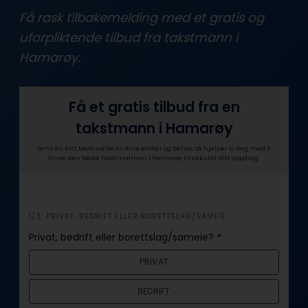
Få rask tilbakemelding med et gratis og
uforpliktende tilbud fra takstmann i
Hamarøy.
Få et gratis tilbud fra en
takstmann i Hamarøy
Send en kort beskrivelse av dine ønsker og behov, så hjelper vi deg med å
finne den beste takstmannen i Hamarøy til akkurat ditt oppdrag.
i
1/3: PRIVAT, BEDRIFT ELLER BORETTSLAG/SAMEIE
n
Privat, bedrift eller borettslag/sameie?
*
n
PRIVAT
h
o
BEDRIFT
l