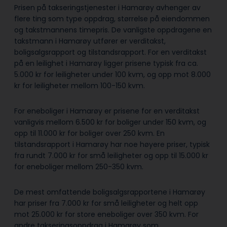
Prisen på takseringstjenester i Hamarøy avhenger av
flere ting som type oppdrag, størrelse på eiendommen
og takstmannens timepris. De vanligste oppdragene en
takstmann i Hamarøy utfører er verditakst,
boligsalgsrapport og tilstandsrapport. For en verditakst
på en leilighet i Hamarøy ligger prisene typisk fra ca.
5.000 kr for leiligheter under 100 kvm, og opp mot 8.000
kr for leiligheter mellom 100-150 kvm.
For eneboliger i Hamarøy er prisene for en verditakst
vanligvis mellom 6.500 kr for boliger under 150 kvm, og
opp til 11.000 kr for boliger over 250 kvm. En
tilstandsrapport i Hamarøy har noe høyere priser, typisk
fra rundt 7.000 kr for små leiligheter og opp til 15.000 kr
for eneboliger mellom 250-350 kvm.
De mest omfattende boligsalgsrapportene i Hamarøy
har priser fra 7.000 kr for små leiligheter og helt opp
mot 25.000 kr for store eneboliger over 350 kvm. For
andre takseringsoppdrag i Hamarøy som