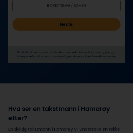
d
BORETTSLAG / SAMEIE
Neste
Din kontaktinformasjon blir utelukkende brukt i forbindelse med oppdrags­
forespørselen. Dine person­­opplysninger utleveres ikke til uvedkommende.
Hva ser en takstmann i Hamarøy
etter?
En dyktig takstmann i Hamarøy vil undersøke en rekke