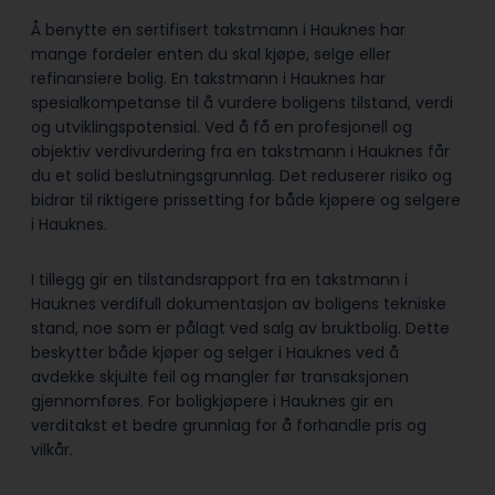
Å benytte en sertifisert takstmann i Hauknes har
mange fordeler enten du skal kjøpe, selge eller
refinansiere bolig. En takstmann i Hauknes har
spesialkompetanse til å vurdere boligens tilstand, verdi
og utviklingspotensial. Ved å få en profesjonell og
objektiv verdivurdering fra en takstmann i Hauknes får
du et solid beslutningsgrunnlag. Det reduserer risiko og
bidrar til riktigere prissetting for både kjøpere og selgere
i Hauknes.
I tillegg gir en tilstandsrapport fra en takstmann i
Hauknes verdifull dokumentasjon av boligens tekniske
stand, noe som er pålagt ved salg av bruktbolig. Dette
beskytter både kjøper og selger i Hauknes ved å
avdekke skjulte feil og mangler før transaksjonen
gjennomføres. For boligkjøpere i Hauknes gir en
verditakst et bedre grunnlag for å forhandle pris og
vilkår.