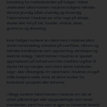
betydning for markedsverdien på boligen. Videre
undersøker takstmannen i Hauknes boligens tekniske
tilstand grundig, både utvendig og innvendig.
Takstmannen i Hauknes ser etter tegn på slitasje,
skader eller feil på tak, fasader, vinduer, dører,
grunnmur og drenering.
Inne i boligen vurderer en takstmann i Hauknes blant
annet rominndeling, standard på overflater, våtrom og
tekniske installasjoner som oppvarming, ventilasjon og
elektrisk anlegg. Takstmannen i Hauknes er spesielt
oppmerksom på forhold som kan medføre utgifter til
skjulte feil og mangler, som blant annet fuktskader,
sopp- eller råteangrep. En takstmann i Hauknes vil også
måle boligens reelle areal, da dette avviker fra
bruksareal i prospekt eller annonse.
I tillegg vurderer takstmannen i Hauknes om det er
utført påkostninger eller oppgraderinger som hever
standarden, samt hva som er igjen av forventet levetid