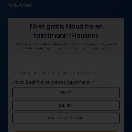
Hauknes.
Få et gratis tilbud fra en
takstmann i Hauknes
Send en kort beskrivelse av dine ønsker og behov, så hjelper vi deg med å
finne den beste takstmannen i Hauknes til akkurat ditt oppdrag.
i
1/3: PRIVAT, BEDRIFT ELLER BORETTSLAG/SAMEIE
n
Privat, bedrift eller borettslag/sameie?
*
n
PRIVAT
h
o
BEDRIFT
l
d
BORETTSLAG / SAMEIE