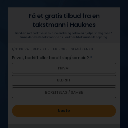
Få et gratis tilbud fra en
takstmann i Hauknes
Send en kort beskrivelse av dine ønsker og behov, så hjelper vi deg med å
finne den beste takstmannen i Hauknes til akkurat ditt oppdrag.
h
1/3: PRIVAT, BEDRIFT ELLER BORETTSLAG/SAMEIE
e
Privat, bedrift eller borettslag/sameie?
*
r
PRIVAT
o
BEDRIFT
BORETTSLAG / SAMEIE
Neste