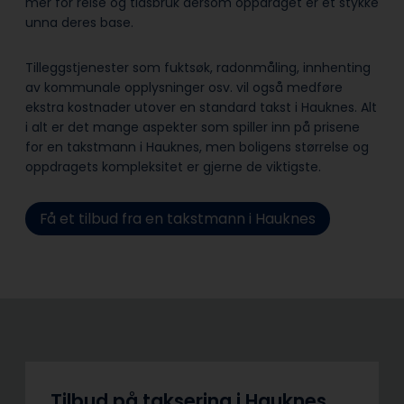
mer for reise og tidsbruk dersom oppdraget er et stykke
unna deres base.
Tilleggstjenester som fuktsøk, radonmåling, innhenting
av kommunale opplysninger osv. vil også medføre
ekstra kostnader utover en standard takst i Hauknes. Alt
i alt er det mange aspekter som spiller inn på prisene
for en takstmann i Hauknes, men boligens størrelse og
oppdragets kompleksitet er gjerne de viktigste.
Få et tilbud fra en takstmann i Hauknes
Tilbud på taksering i Hauknes