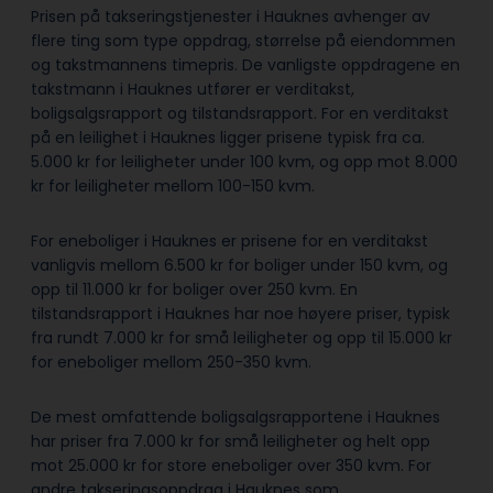
Prisen på takseringstjenester i Hauknes avhenger av
flere ting som type oppdrag, størrelse på eiendommen
og takstmannens timepris. De vanligste oppdragene en
takstmann i Hauknes utfører er verditakst,
boligsalgsrapport og tilstandsrapport. For en verditakst
på en leilighet i Hauknes ligger prisene typisk fra ca.
5.000 kr for leiligheter under 100 kvm, og opp mot 8.000
kr for leiligheter mellom 100-150 kvm.
For eneboliger i Hauknes er prisene for en verditakst
vanligvis mellom 6.500 kr for boliger under 150 kvm, og
opp til 11.000 kr for boliger over 250 kvm. En
tilstandsrapport i Hauknes har noe høyere priser, typisk
fra rundt 7.000 kr for små leiligheter og opp til 15.000 kr
for eneboliger mellom 250-350 kvm.
De mest omfattende boligsalgsrapportene i Hauknes
har priser fra 7.000 kr for små leiligheter og helt opp
mot 25.000 kr for store eneboliger over 350 kvm. For
andre takseringsoppdrag i Hauknes som