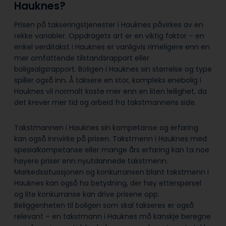
Hauknes?
Prisen på takseringstjenester i Hauknes påvirkes av en
rekke variabler. Oppdragets art er en viktig faktor – en
enkel verditakst i Hauknes er vanligvis rimeligere enn en
mer omfattende tilstandsrapport eller
boligsalgsrapport. Boligen i Hauknes sin størrelse og type
spiller også inn. Å taksere en stor, kompleks enebolig i
Hauknes vil normalt koste mer enn en liten leilighet, da
det krever mer tid og arbeid fra takstmannens side.
Takstmannen i Hauknes sin kompetanse og erfaring
kan også innvirke på prisen. Takstmenn i Hauknes med
spesialkompetanse eller mange års erfaring kan ta noe
høyere priser enn nyutdannede takstmenn.
Markedssituasjonen og konkurransen blant takstmenn i
Hauknes kan også ha betydning, der høy etterspørsel
og lite konkurranse kan drive prisene opp.
Beliggenheten til boligen som skal takseres er også
relevant – en takstmann i Hauknes må kanskje beregne