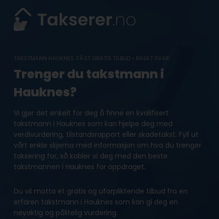
Skip
to
content
TAKSTMANN HAUKNES: FÅ ET GRATIS TILBUD • RASKT SVAR
Trenger du takstmann i
Hauknes?
Vi gjør det enkelt for deg å finne en kvalifisert
takstmann i Hauknes som kan hjelpe deg med
verdivurdering, tilstandsrapport eller skadetakst. Fyll ut
vårt enkle skjema med informasjon om hva du trenger
taksering for, så kobler vi deg med den beste
takstmannen i Hauknes for oppdraget.
Du vil motta et gratis og uforpliktende tilbud fra en
erfaren takstmann i Hauknes som kan gi deg en
nøyaktig og pålitelig vurdering.