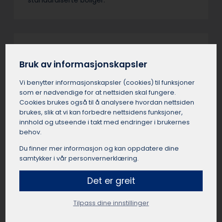
Verdivurdering av bolig
Bruk av informasjonskapsler
Hauknes
Vi benytter informasjons­kapsler (cookies) til funksjoner
En verdivurdering i Hauknes er takstmannens
som er nødvendige for at nettsiden skal fungere.
estimat av boligens sannsynlige markedspris i
Cookies brukes også til å analysere hvordan nettsiden
Hauknes. Takstmannen i Hauknes gjør en
brukes, slik at vi kan forbedre nettsidens funksjoner,
helhetlig vurdering av beliggenhet, standard,
innhold og utseende i takt med endringer i brukernes
areal og sammenlignbare salg. Verdivurderinger
behov.
i Hauknes
Du finner mer informasjon og kan oppdatere dine
samtykker i vår personvernerklæring.
Tilbud om gratis verdivurdering i Hauknes kan
inneholde forpliktelser i det små. Automatiske
Det er greit
kalkulatorer og meglere i Hauknes sine
salgstakster er ikke fullverdige verditakster. Vær
Tilpass dine innstillinger
nøye med vilkårene – en uavhengig