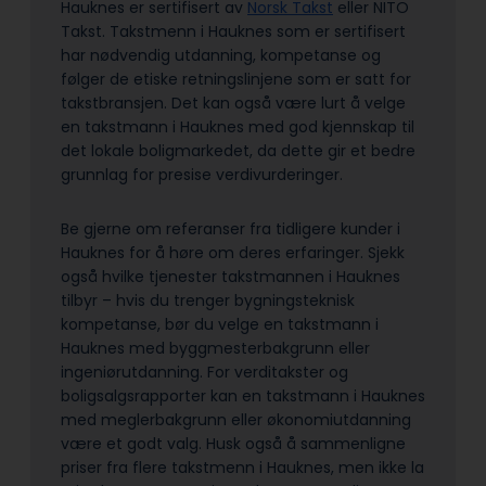
Hauknes er sertifisert av
Norsk Takst
eller NITO
Takst. Takstmenn i Hauknes som er sertifisert
har nødvendig utdanning, kompetanse og
følger de etiske retningslinjene som er satt for
takstbransjen. Det kan også være lurt å velge
en takstmann i Hauknes med god kjennskap til
det lokale boligmarkedet, da dette gir et bedre
grunnlag for presise verdivurderinger.
Be gjerne om referanser fra tidligere kunder i
Hauknes for å høre om deres erfaringer. Sjekk
også hvilke tjenester takstmannen i Hauknes
tilbyr – hvis du trenger bygningsteknisk
kompetanse, bør du velge en takstmann i
Hauknes med byggmesterbakgrunn eller
ingeniørutdanning. For verditakster og
boligsalgsrapporter kan en takstmann i Hauknes
med meglerbakgrunn eller økonomiutdanning
være et godt valg. Husk også å sammenligne
priser fra flere takstmenn i Hauknes, men ikke la