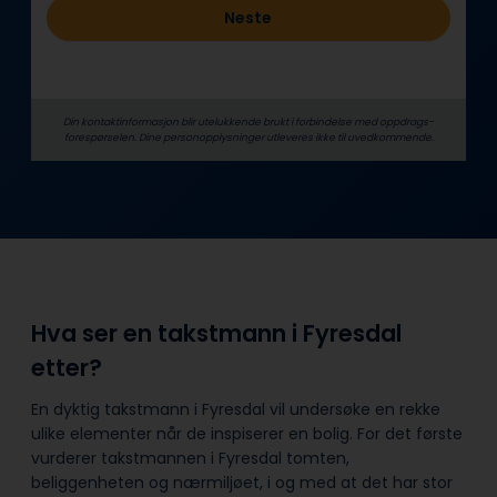
Neste
Din kontaktinformasjon blir utelukkende brukt i forbindelse med oppdrags­
forespørselen. Dine person­­opplysninger utleveres ikke til uvedkommende.
Hva ser en takstmann i Fyresdal
etter?
En dyktig takstmann i Fyresdal vil undersøke en rekke
ulike elementer når de inspiserer en bolig. For det første
vurderer takstmannen i Fyresdal tomten,
beliggenheten og nærmiljøet, i og med at det har stor