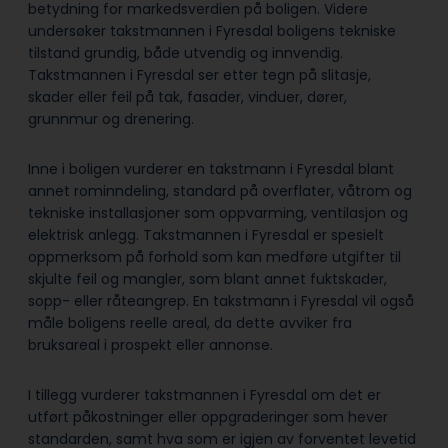
betydning for markedsverdien på boligen. Videre
undersøker takstmannen i Fyresdal boligens tekniske
tilstand grundig, både utvendig og innvendig.
Takstmannen i Fyresdal ser etter tegn på slitasje,
skader eller feil på tak, fasader, vinduer, dører,
grunnmur og drenering.
Inne i boligen vurderer en takstmann i Fyresdal blant
annet rominndeling, standard på overflater, våtrom og
tekniske installasjoner som oppvarming, ventilasjon og
elektrisk anlegg. Takstmannen i Fyresdal er spesielt
oppmerksom på forhold som kan medføre utgifter til
skjulte feil og mangler, som blant annet fuktskader,
sopp- eller råteangrep. En takstmann i Fyresdal vil også
måle boligens reelle areal, da dette avviker fra
bruksareal i prospekt eller annonse.
I tillegg vurderer takstmannen i Fyresdal om det er
utført påkostninger eller oppgraderinger som hever
standarden, samt hva som er igjen av forventet levetid