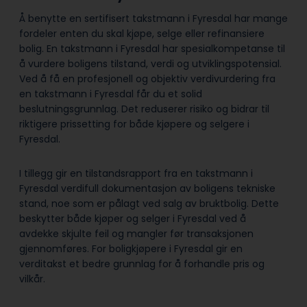
Å benytte en sertifisert takstmann i Fyresdal har mange
fordeler enten du skal kjøpe, selge eller refinansiere
bolig. En takstmann i Fyresdal har spesialkompetanse til
å vurdere boligens tilstand, verdi og utviklingspotensial.
Ved å få en profesjonell og objektiv verdivurdering fra
en takstmann i Fyresdal får du et solid
beslutningsgrunnlag. Det reduserer risiko og bidrar til
riktigere prissetting for både kjøpere og selgere i
Fyresdal.
I tillegg gir en tilstandsrapport fra en takstmann i
Fyresdal verdifull dokumentasjon av boligens tekniske
stand, noe som er pålagt ved salg av bruktbolig. Dette
beskytter både kjøper og selger i Fyresdal ved å
avdekke skjulte feil og mangler før transaksjonen
gjennomføres. For boligkjøpere i Fyresdal gir en
verditakst et bedre grunnlag for å forhandle pris og
vilkår.