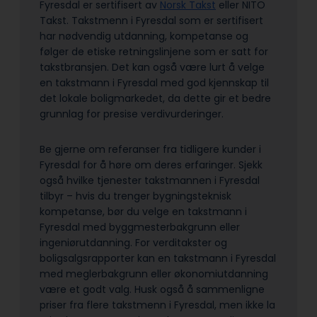
Fyresdal er sertifisert av
Norsk Takst
eller NITO
Takst. Takstmenn i Fyresdal som er sertifisert
har nødvendig utdanning, kompetanse og
følger de etiske retningslinjene som er satt for
takstbransjen. Det kan også være lurt å velge
en takstmann i Fyresdal med god kjennskap til
det lokale boligmarkedet, da dette gir et bedre
grunnlag for presise verdivurderinger.
Be gjerne om referanser fra tidligere kunder i
Fyresdal for å høre om deres erfaringer. Sjekk
også hvilke tjenester takstmannen i Fyresdal
tilbyr – hvis du trenger bygningsteknisk
kompetanse, bør du velge en takstmann i
Fyresdal med byggmesterbakgrunn eller
ingeniørutdanning. For verditakster og
boligsalgsrapporter kan en takstmann i Fyresdal
med meglerbakgrunn eller økonomiutdanning
være et godt valg. Husk også å sammenligne
priser fra flere takstmenn i Fyresdal, men ikke la