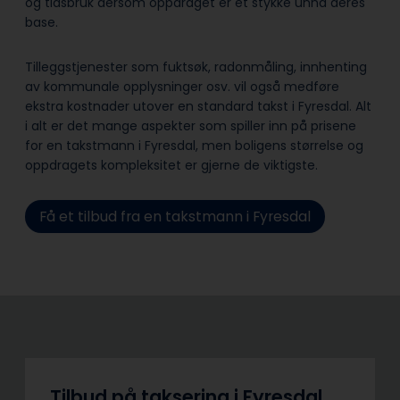
og tidsbruk dersom oppdraget er et stykke unna deres
base.
Tilleggstjenester som fuktsøk, radonmåling, innhenting
av kommunale opplysninger osv. vil også medføre
ekstra kostnader utover en standard takst i Fyresdal. Alt
i alt er det mange aspekter som spiller inn på prisene
for en takstmann i Fyresdal, men boligens størrelse og
oppdragets kompleksitet er gjerne de viktigste.
Få et tilbud fra en takstmann i Fyresdal
Tilbud på taksering i Fyresdal