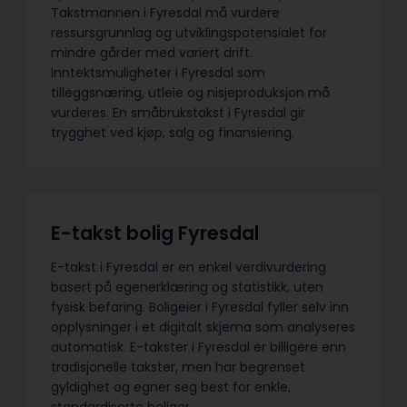
Takstmannen i Fyresdal må vurdere
ressursgrunnlag og utviklingspotensialet for
mindre gårder med variert drift.
Inntektsmuligheter i Fyresdal som
tilleggsnæring, utleie og nisjeproduksjon må
vurderes. En småbrukstakst i Fyresdal gir
trygghet ved kjøp, salg og finansiering.
E-takst bolig Fyresdal
E-takst i Fyresdal er en enkel verdivurdering
basert på egenerklæring og statistikk, uten
fysisk befaring. Boligeier i Fyresdal fyller selv inn
opplysninger i et digitalt skjema som analyseres
automatisk. E-takster i Fyresdal er billigere enn
tradisjonelle takster, men har begrenset
gyldighet og egner seg best for enkle,
standardiserte boliger.