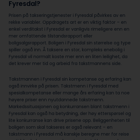
Fyresdal?
Prisen på takseringstjenester i Fyresdal påvirkes av en
rekke variabler. Oppdragets art er en viktig faktor – en
enkel verditakst i Fyresdal er vanligvis rimeligere enn en
mer omfattende tilstandsrapport eller
boligsalgsrapport. Boligen i Fyresdal sin størrelse og type
spiller også inn. Å taksere en stor, kompleks enebolig i
Fyresdal vil normalt koste mer enn en liten leilighet, da
det krever mer tid og arbeid fra takstmannens side.
Takstmannen i Fyresdal sin kompetanse og erfaring kan
også innvirke på prisen. Takstmenn i Fyresdal med
spesialkompetanse eller mange års erfaring kan ta noe
høyere priser enn nyutdannede takstmenn.
Markedssituasjonen og konkurransen blant takstmenn i
Fyresdal kan også ha betydning, der høy etterspørsel og
lite konkurranse kan drive prisene opp. Beliggenheten til
boligen som skal takseres er også relevant – en
takstmann i Fyresdal må kanskje beregne mer for reise