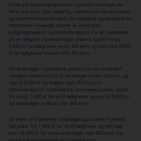
Prisen på takseringstjenester i Fyresdal avhenger av
flere ting som type oppdrag, størrelse på eiendommen
og takstmannens timepris. De vanligste oppdragene en
takstmann i Fyresdal utfører er verditakst,
boligsalgsrapport og tilstandsrapport. For en verditakst
på en leilighet i Fyresdal ligger prisene typisk fra ca.
5.000 kr for leiligheter under 100 kvm, og opp mot 8.000
kr for leiligheter mellom 100-150 kvm.
For eneboliger i Fyresdal er prisene for en verditakst
vanligvis mellom 6.500 kr for boliger under 150 kvm, og
opp til 11.000 kr for boliger over 250 kvm. En
tilstandsrapport i Fyresdal har noe høyere priser, typisk
fra rundt 7.000 kr for små leiligheter og opp til 15.000 kr
for eneboliger mellom 250-350 kvm.
De mest omfattende boligsalgsrapportene i Fyresdal
har priser fra 7.000 kr for små leiligheter og helt opp
mot 25.000 kr for store eneboliger over 350 kvm. For
andre takseringsoppdrag i Fyresdal som