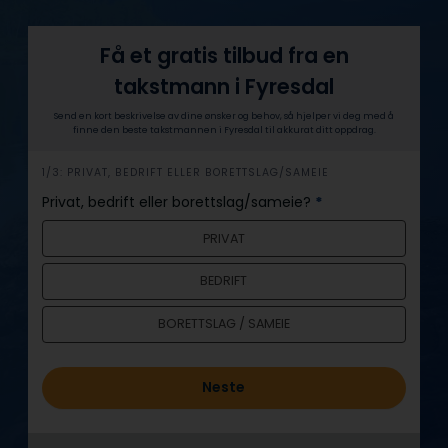
Få et gratis tilbud fra en
takstmann i Fyresdal
Send en kort beskrivelse av dine ønsker og behov, så hjelper vi deg med å
finne den beste takstmannen i Fyresdal til akkurat ditt oppdrag.
h
1/3: PRIVAT, BEDRIFT ELLER BORETTSLAG/SAMEIE
e
Privat, bedrift eller borettslag/sameie?
*
r
PRIVAT
o
BEDRIFT
BORETTSLAG / SAMEIE
Neste