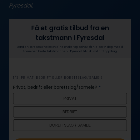
Fyresdal.
Få et gratis tilbud fra en
takstmann i Fyresdal
Send en kort beskrivelse av dine ønsker og behov, så hjelper vi deg med å
finne den beste takstmannen i Fyresdal til akkurat ditt oppdrag.
i
1/3: PRIVAT, BEDRIFT ELLER BORETTSLAG/SAMEIE
n
Privat, bedrift eller borettslag/sameie?
*
n
PRIVAT
h
o
BEDRIFT
l
d
BORETTSLAG / SAMEIE