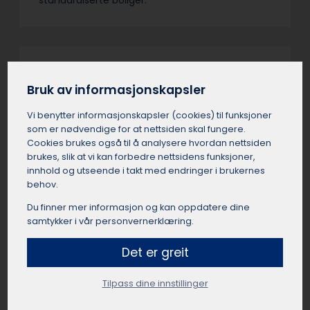
Verdivurdering av bolig
Bruk av informasjonskapsler
Fyresdal
Vi benytter informasjons­kapsler (cookies) til funksjoner
En verdivurdering i Fyresdal er takstmannens
som er nødvendige for at nettsiden skal fungere.
estimat av boligens sannsynlige markedspris i
Cookies brukes også til å analysere hvordan nettsiden
Fyresdal. Takstmannen i Fyresdal gjør en
brukes, slik at vi kan forbedre nettsidens funksjoner,
helhetlig vurdering av beliggenhet, standard,
innhold og utseende i takt med endringer i brukernes
areal og sammenlignbare salg. Verdivurderinger
behov.
i Fyresdal
Du finner mer informasjon og kan oppdatere dine
samtykker i vår personvernerklæring.
Tilbud om gratis verdivurdering i Fyresdal kan
inneholde forpliktelser i det små. Automatiske
Det er greit
kalkulatorer og meglere i Fyresdal sine
salgstakster er ikke fullverdige verditakster. Vær
Tilpass dine innstillinger
nøye med vilkårene – en uavhengig