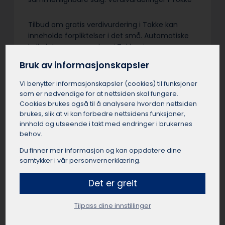
Tilbud om gratis verdivurdering i Tokke kan
inneholde forpliktelser i det små. Automatiske
kalkulatorer og meglere i Tokke sine
salgstakster er ikke fullverdige verditakster. Vær
Bruk av informasjonskapsler
nøye med vilkårene – en uavhengig
verdivurdering med befaring er sjelden gratis.
Vi benytter informasjons­kapsler (cookies) til funksjoner
Grundighet og objektivitet fra en sertifisert
som er nødvendige for at nettsiden skal fungere.
takstmann i Tokke er verdt å betale for…
Cookies brukes også til å analysere hvordan nettsiden
brukes, slik at vi kan forbedre nettsidens funksjoner,
innhold og utseende i takt med endringer i brukernes
behov.
Du finner mer informasjon og kan oppdatere dine
Få et uforpliktende tilbud
samtykker i vår personvernerklæring.
Send oss en kort beskrivelse av dine ønsker og
Det er greit
behov, så finner vi en passende takstmann for
deg.
Tilpass dine innstillinger
Få et tilbud fra en takstmann i Tokke