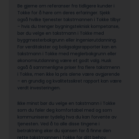
Be gjerne om referanser fra tidligere kunder i
Tokke for å høre om deres erfaringer. Sjekk
også hvilke tjenester takstmannen i Tokke tilbyr
– hvis du trenger bygningsteknisk kompetanse,
bør du velge en takstmann i Tokke med
byggmesterbakgrunn eller ingeniørutdanning.
For verditakster og boligsalgsrapporter kan en
takstmann i Tokke med meglerbakgrunn eller
økonomiutdanning være et godt valg. Husk
også å sammenligne priser fra flere takstmenn
i Tokke, men ikke la pris alene være avgjørende
– en grundig og kvalitetssikret rapport kan være
verdt investeringen.
Ikke minst bør du velge en takstmann i Tokke
som du føler deg komfortabel med og som
kommuniserer tydelig hva du kan forvente av
tjenesten. Ved å ta alle disse tingene i
betraktning øker du sjansen for å finne den
rette takstmannen i Tokke for ditt behov.