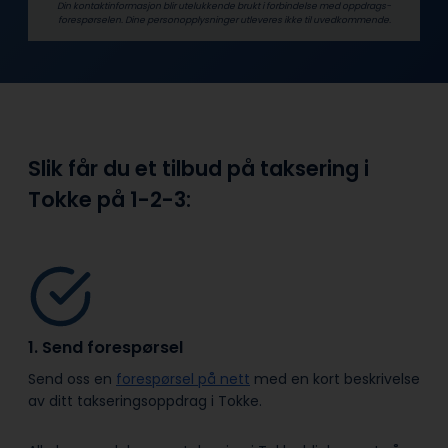
Din kontaktinformasjon blir utelukkende brukt i forbindelse med oppdrags­
forespørselen. Dine person­­opplysninger utleveres ikke til uvedkommende.
Slik får du et tilbud på taksering i
Tokke på
1-2-3:
1. Send forespørsel
Send oss en
forespørsel på nett
med en kort beskrivelse
av ditt takseringsoppdrag i Tokke.