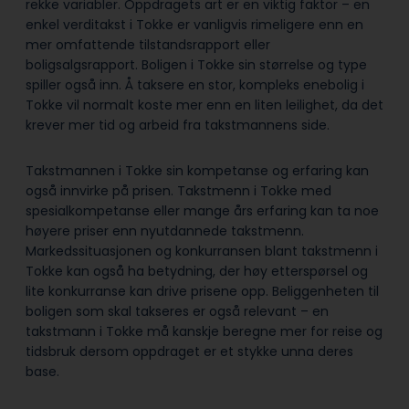
rekke variabler. Oppdragets art er en viktig faktor – en
enkel verditakst i Tokke er vanligvis rimeligere enn en
mer omfattende tilstandsrapport eller
boligsalgsrapport. Boligen i Tokke sin størrelse og type
spiller også inn. Å taksere en stor, kompleks enebolig i
Tokke vil normalt koste mer enn en liten leilighet, da det
krever mer tid og arbeid fra takstmannens side.
Takstmannen i Tokke sin kompetanse og erfaring kan
også innvirke på prisen. Takstmenn i Tokke med
spesialkompetanse eller mange års erfaring kan ta noe
høyere priser enn nyutdannede takstmenn.
Markedssituasjonen og konkurransen blant takstmenn i
Tokke kan også ha betydning, der høy etterspørsel og
lite konkurranse kan drive prisene opp. Beliggenheten til
boligen som skal takseres er også relevant – en
takstmann i Tokke må kanskje beregne mer for reise og
tidsbruk dersom oppdraget er et stykke unna deres
base.