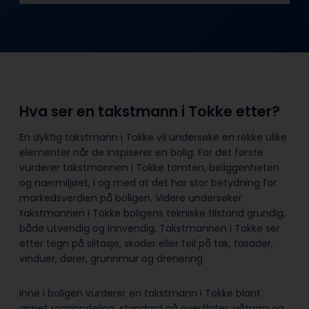
Hva ser en takstmann i Tokke etter?
En dyktig takstmann i Tokke vil undersøke en rekke ulike
elementer når de inspiserer en bolig. For det første
vurderer takstmannen i Tokke tomten, beliggenheten
og nærmiljøet, i og med at det har stor betydning for
markedsverdien på boligen. Videre undersøker
takstmannen i Tokke boligens tekniske tilstand grundig,
både utvendig og innvendig. Takstmannen i Tokke ser
etter tegn på slitasje, skader eller feil på tak, fasader,
vinduer, dører, grunnmur og drenering.
Inne i boligen vurderer en takstmann i Tokke blant
annet rominndeling, standard på overflater, våtrom og