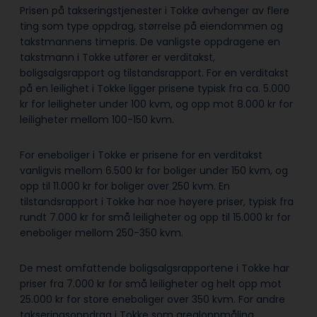
Prisen på takseringstjenester i Tokke avhenger av flere
ting som type oppdrag, størrelse på eiendommen og
takstmannens timepris. De vanligste oppdragene en
takstmann i Tokke utfører er verditakst,
boligsalgsrapport og tilstandsrapport. For en verditakst
på en leilighet i Tokke ligger prisene typisk fra ca. 5.000
kr for leiligheter under 100 kvm, og opp mot 8.000 kr for
leiligheter mellom 100-150 kvm.
For eneboliger i Tokke er prisene for en verditakst
vanligvis mellom 6.500 kr for boliger under 150 kvm, og
opp til 11.000 kr for boliger over 250 kvm. En
tilstandsrapport i Tokke har noe høyere priser, typisk fra
rundt 7.000 kr for små leiligheter og opp til 15.000 kr for
eneboliger mellom 250-350 kvm.
De mest omfattende boligsalgsrapportene i Tokke har
priser fra 7.000 kr for små leiligheter og helt opp mot
25.000 kr for store eneboliger over 350 kvm. For andre
takseringsoppdrag i Tokke som arealoppmåling,