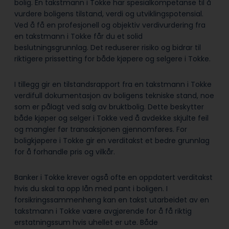
bolig. En takstmann i Tokke har spesialkompetanse til å
vurdere boligens tilstand, verdi og utviklingspotensial.
Ved å få en profesjonell og objektiv verdivurdering fra
en takstmann i Tokke får du et solid
beslutningsgrunnlag. Det reduserer risiko og bidrar til
riktigere prissetting for både kjøpere og selgere i Tokke.
I tillegg gir en tilstandsrapport fra en takstmann i Tokke
verdifull dokumentasjon av boligens tekniske stand, noe
som er pålagt ved salg av bruktbolig. Dette beskytter
både kjøper og selger i Tokke ved å avdekke skjulte feil
og mangler før transaksjonen gjennomføres. For
boligkjøpere i Tokke gir en verditakst et bedre grunnlag
for å forhandle pris og vilkår.
Banker i Tokke krever også ofte en oppdatert verditakst
hvis du skal ta opp lån med pant i boligen. I
forsikringssammenheng kan en takst utarbeidet av en
takstmann i Tokke være avgjørende for å få riktig
erstatningssum hvis uhellet er ute. Både