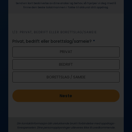
Send en kort beskrivelse av dine ønsker og behov, så hjelper vi deg med å
finne den beste takstmannen i Tokke til akkurat ditt oppdrag.
i
1/3: PRIVAT, BEDRIFT ELLER BORETTSLAG/SAMEIE
n
Privat, bedrift eller borettslag/sameie?
*
n
PRIVAT
h
o
BEDRIFT
l
d
BORETTSLAG / SAMEIE
Neste
Din kontaktinformasjon blir utelukkende brukt i forbindelse med oppdrags­
forespørselen. Dine person­­opplysninger utleveres ikke til uvedkommende.