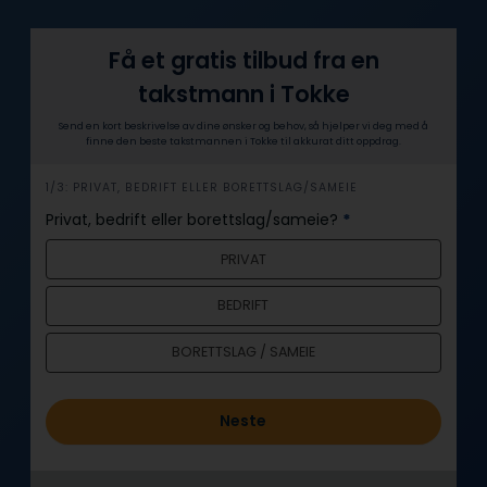
Få et gratis tilbud fra en
takstmann i Tokke
Send en kort beskrivelse av dine ønsker og behov, så hjelper vi deg med å
finne den beste takstmannen i Tokke til akkurat ditt oppdrag.
h
1/3: PRIVAT, BEDRIFT ELLER BORETTSLAG/SAMEIE
e
Privat, bedrift eller borettslag/sameie?
*
r
PRIVAT
o
BEDRIFT
BORETTSLAG / SAMEIE
Neste