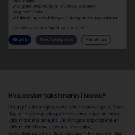
reklamasjon
✔️ Byggelånsoppfølging – Kontroll underveis i
byggeprosessen
✔️ Fuktmåling – Avdekking av fukt og inneklimaproblemer
Kontakt oss for en uforpliktende samtale!
Ring nå
Send forespørsel
Mer om oss
Hva koster takstmann i Nome?
Prisen på takseringstjenester i Nome avhenger av flere
ting som type oppdrag, størrelse på eiendommen og
takstmannens timepris. De vanligste oppdragene en
takstmann i Nome utfører er verditakst,
boligsalgsrapport og tilstandsrapport. For en verditakst