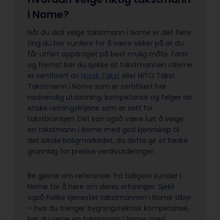
i Nome?
Når du skal velge takstmann i Nome er det flere
ting du bør vurdere for å være sikker på at du
får utført oppdraget på best mulig måte. Først
og fremst bør du sjekke at takstmannen i Nome
er sertifisert av
Norsk Takst
eller NITO Takst.
Takstmenn i Nome som er sertifisert har
nødvendig utdanning, kompetanse og følger de
etiske retningslinjene som er satt for
takstbransjen. Det kan også være lurt å velge
en takstmann i Nome med god kjennskap til
det lokale boligmarkedet, da dette gir et bedre
grunnlag for presise verdivurderinger.
Be gjerne om referanser fra tidligere kunder i
Nome for å høre om deres erfaringer. Sjekk
også hvilke tjenester takstmannen i Nome tilbyr
– hvis du trenger bygningsteknisk kompetanse,
bør du velge en takstmann i Nome med