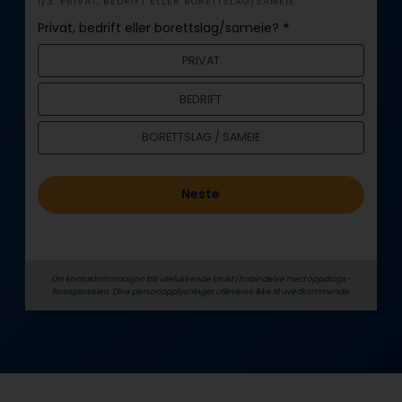
i
1/3: PRIVAT, BEDRIFT ELLER BORETTSLAG/SAMEIE
n
Privat, bedrift eller borettslag/sameie?
*
n
PRIVAT
h
o
BEDRIFT
l
d
BORETTSLAG / SAMEIE
Neste
Din kontaktinformasjon blir utelukkende brukt i forbindelse med oppdrags­
forespørselen. Dine person­­opplysninger utleveres ikke til uvedkommende.