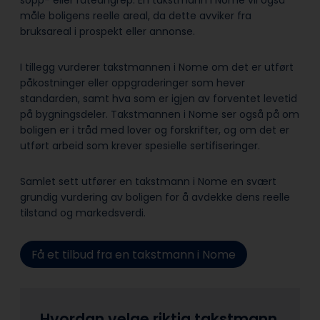
sopp- eller råteangrep. En takstmann i Nome vil også
måle boligens reelle areal, da dette avviker fra
bruksareal i prospekt eller annonse.
I tillegg vurderer takstmannen i Nome om det er utført
påkostninger eller oppgraderinger som hever
standarden, samt hva som er igjen av forventet levetid
på bygningsdeler. Takstmannen i Nome ser også på om
boligen er i tråd med lover og forskrifter, og om det er
utført arbeid som krever spesielle sertifiseringer.
Samlet sett utfører en takstmann i Nome en svært
grundig vurdering av boligen for å avdekke dens reelle
tilstand og markedsverdi.
Få et tilbud fra en takstmann i Nome
Hvordan velge riktig takstmann