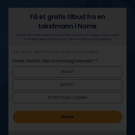
Få et gratis tilbud fra en
takstmann i Nome
Send en kort beskrivelse av dine ønsker og behov, så hjelper vi deg med å
finne den beste takstmannen i Nome til akkurat ditt oppdrag.
h
1/3: PRIVAT, BEDRIFT ELLER BORETTSLAG/SAMEIE
e
Privat, bedrift eller borettslag/sameie?
*
r
PRIVAT
o
BEDRIFT
BORETTSLAG / SAMEIE
Neste