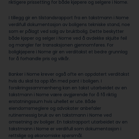
riktigere prissetting for både kjøpere og selgere i Nome.
I tillegg gir en tilstandsrapport fra en takstmann i Nome
verdifull dokumentasjon av boligens tekniske stand, noe
som er pålagt ved salg av bruktbolig. Dette beskytter
både kjøper og selger i Nome ved å avdekke skjulte feil
og mangler før transaksjonen gjennomføres. For
boligkjøpere i Nome gir en verditakst et bedre grunnlag
for å forhandle pris og vilkår.
Banker i Nome krever også ofte en oppdatert verditakst
hvis du skal ta opp lån med pant i boligen. I
forsikringssammenheng kan en takst utarbeidet av en
takstmann i Nome være avgjørende for å få riktig
erstatningssum hvis uhellet er ute. Både
eiendomsmeglere og advokater anbefaler
rutinemessig bruk av en takstmann i Nome ved
omsetning av boliger. En takstrapport utarbeidet av en
takstmann i Nome er verdifull som dokumentasjon i
rettslige og økonomiske spørsmål.