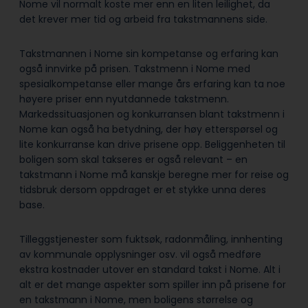
Nome vil normalt koste mer enn en liten leilighet, da
det krever mer tid og arbeid fra takstmannens side.
Takstmannen i Nome sin kompetanse og erfaring kan
også innvirke på prisen. Takstmenn i Nome med
spesialkompetanse eller mange års erfaring kan ta noe
høyere priser enn nyutdannede takstmenn.
Markedssituasjonen og konkurransen blant takstmenn i
Nome kan også ha betydning, der høy etterspørsel og
lite konkurranse kan drive prisene opp. Beliggenheten til
boligen som skal takseres er også relevant – en
takstmann i Nome må kanskje beregne mer for reise og
tidsbruk dersom oppdraget er et stykke unna deres
base.
Tilleggstjenester som fuktsøk, radonmåling, innhenting
av kommunale opplysninger osv. vil også medføre
ekstra kostnader utover en standard takst i Nome. Alt i
alt er det mange aspekter som spiller inn på prisene for
en takstmann i Nome, men boligens størrelse og