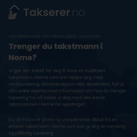
Skip
to
content
TAKSTMANN NOME: FÅ ET GRATIS TILBUD • RASKT SVAR
Trenger du takstmann i
Nome?
Vi gjør det enkelt for deg å finne en kvalifisert
takstmann i Nome som kan hjelpe deg med
verdivurdering, tilstandsrapport eller skadetakst. Fyll ut
vårt enkle skjema med informasjon om hva du trenger
taksering for, så kobler vi deg med den beste
takstmannen i Nome for oppdraget.
Du vil motta et gratis og uforpliktende tilbud fra en
erfaren takstmann i Nome som kan gi deg en nøyaktig
og pålitelig vurdering.