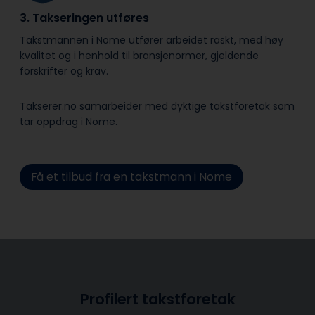
3. Takseringen utføres
Takstmannen i Nome utfører arbeidet raskt, med høy
kvalitet og i henhold til bransje­normer, gjeldende
forskrifter og krav.
Takserer.no samarbeider med dyktige takstforetak som
tar oppdrag i Nome.
Få et tilbud fra en takstmann i Nome
Profilert takstforetak