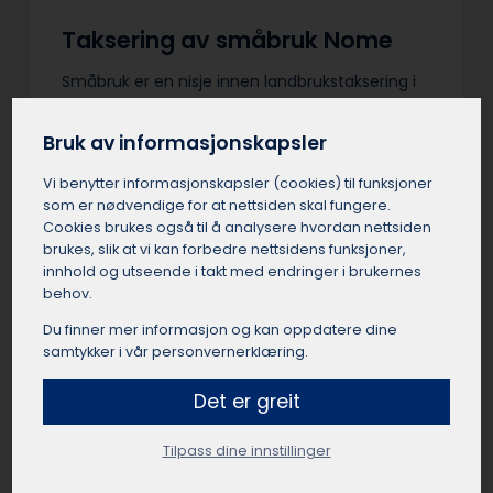
Taksering av småbruk Nome
Småbruk er en nisje innen landbrukstaksering i
Nome med krav til spesialkunnskap.
Takstmannen i Nome må vurdere
Bruk av informasjonskapsler
ressursgrunnlag og utviklingspotensialet for
mindre gårder med variert drift.
Vi benytter informasjons­kapsler (cookies) til funksjoner
Inntektsmuligheter i Nome som tilleggsnæring,
som er nødvendige for at nettsiden skal fungere.
utleie og nisjeproduksjon må vurderes. En
Cookies brukes også til å analysere hvordan nettsiden
småbrukstakst i Nome gir trygghet ved kjøp,
brukes, slik at vi kan forbedre nettsidens funksjoner,
innhold og utseende i takt med endringer i brukernes
salg og finansiering.
behov.
Du finner mer informasjon og kan oppdatere dine
samtykker i vår personvernerklæring.
E-takst bolig Nome
Det er greit
E-takst i Nome er en enkel verdivurdering
Tilpass dine innstillinger
basert på egenerklæring og statistikk, uten
fysisk befaring. Boligeier i Nome fyller selv inn