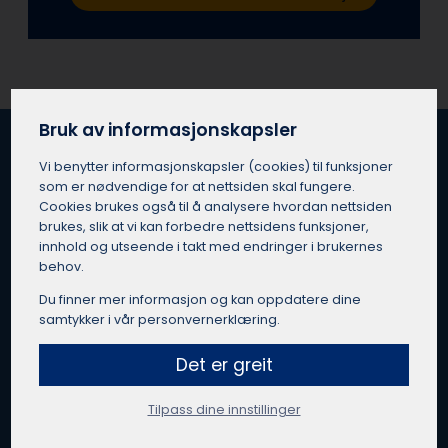
Bruk av informasjonskapsler
Vi benytter informasjons­kapsler (cookies) til funksjoner
som er nødvendige for at nettsiden skal fungere.
Beste takstmann i Fitjar
Cookies brukes også til å analysere hvordan nettsiden
brukes, slik at vi kan forbedre nettsidens funksjoner,
Det er vanskelig å si hvem den beste takstmannen i Fitjar
innhold og utseende i takt med endringer i brukernes
er, men vedkommende er i hvert fall sertifisert,
behov.
uavhengig og kjenner det lokale boligmarkedet godt. En
takstmann i Fitjar med solid kompetanse, erfaring fra
Du finner mer informasjon og kan oppdatere dine
ulike oppdrag og gode kundeanmeldelser teller mye.
samtykker i vår personvernerklæring.
Det er greit
Prøv å unngå å bare fokuser på pris når du skal velge den
beste takstmannen i Fitjar, vær heller bevisst på at prisen
Tilpass dine innstillinger
samsvarer med det oppdraget du ønsker skal utføres.