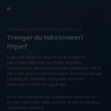
Skip
to
content
TAKSTMANN FITJAR: FÅ ET GRATIS TILBUD • RASKT SVAR
Trenger du takstmann i
Fitjar?
Vi gjør det enkelt for deg å finne en kvalifisert
takstmann i Fitjar som kan hjelpe deg med
verdivurdering, tilstandsrapport eller skadetakst. Fyll ut
vårt enkle skjema med informasjon om hva du trenger
taksering for, så kobler vi deg med den beste
takstmannen i Fitjar for oppdraget.
Du vil motta et gratis og uforpliktende tilbud fra en
erfaren takstmann i Fitjar som kan gi deg en nøyaktig
og pålitelig vurdering.