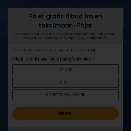
Få et gratis tilbud fra en
takstmann i Fitjar
Send en kort beskrivelse av dine ønsker og behov, så hjelper vi deg med å
finne den beste takstmannen i Fitjar til akkurat ditt oppdrag.
h
1/3: PRIVAT, BEDRIFT ELLER BORETTSLAG/SAMEIE
e
Privat, bedrift eller borettslag/sameie?
*
r
PRIVAT
o
BEDRIFT
BORETTSLAG / SAMEIE
Neste