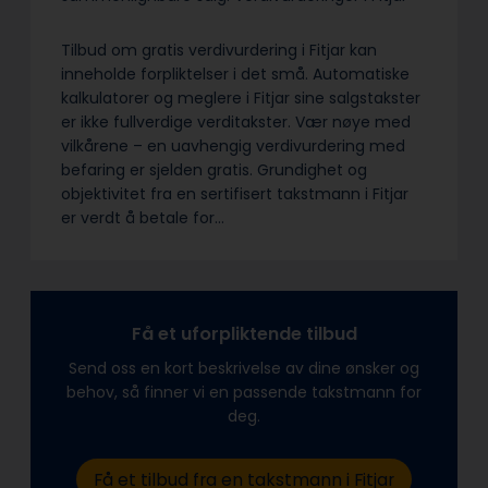
Tilbud om gratis verdivurdering i Fitjar kan
inneholde forpliktelser i det små. Automatiske
kalkulatorer og meglere i Fitjar sine salgstakster
er ikke fullverdige verditakster. Vær nøye med
vilkårene – en uavhengig verdivurdering med
befaring er sjelden gratis. Grundighet og
objektivitet fra en sertifisert takstmann i Fitjar
er verdt å betale for…
Få et uforpliktende tilbud
Send oss en kort beskrivelse av dine ønsker og
behov, så finner vi en passende takstmann for
deg.
Få et tilbud fra en takstmann i Fitjar