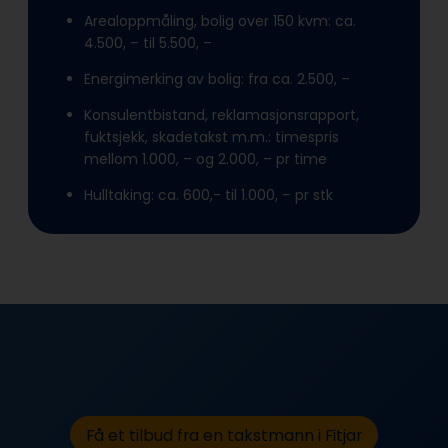
Arealoppmåling, bolig over 150 kvm: ca.
4.500, – til 5.500, –
Energimerking av bolig: fra ca. 2.500, –
Konsulentbistand, reklamasjonsrapport,
fuktsjekk, skadetakst m.m.: timespris
mellom 1.000, – og 2.000, – pr time
Hulltaking: ca. 600,- til 1.000, – pr stk
Få et tilbud fra en takstmann i Fitjar