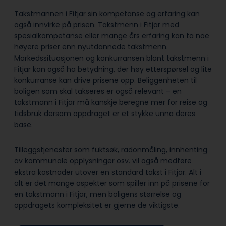
Takstmannen i Fitjar sin kompetanse og erfaring kan
også innvirke på prisen. Takstmenn i Fitjar med
spesialkompetanse eller mange års erfaring kan ta noe
høyere priser enn nyutdannede takstmenn.
Markedssituasjonen og konkurransen blant takstmenn i
Fitjar kan også ha betydning, der høy etterspørsel og lite
konkurranse kan drive prisene opp. Beliggenheten til
boligen som skal takseres er også relevant – en
takstmann i Fitjar må kanskje beregne mer for reise og
tidsbruk dersom oppdraget er et stykke unna deres
base.
Tilleggstjenester som fuktsøk, radonmåling, innhenting
av kommunale opplysninger osv. vil også medføre
ekstra kostnader utover en standard takst i Fitjar. Alt i
alt er det mange aspekter som spiller inn på prisene for
en takstmann i Fitjar, men boligens størrelse og
oppdragets kompleksitet er gjerne de viktigste.