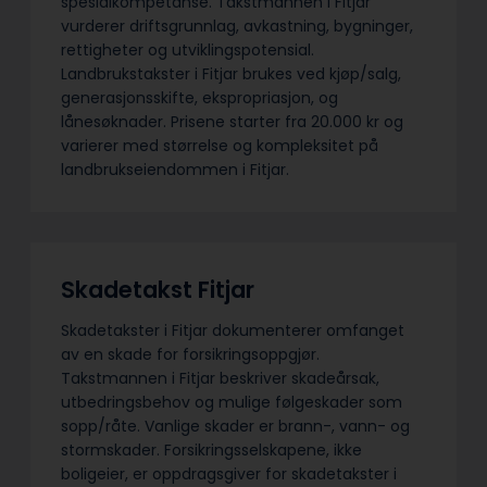
spesialkompetanse. Takstmannen i Fitjar
vurderer driftsgrunnlag, avkastning, bygninger,
rettigheter og utviklingspotensial.
Landbrukstakster i Fitjar brukes ved kjøp/salg,
generasjonsskifte, ekspropriasjon, og
lånesøknader. Prisene starter fra 20.000 kr og
varierer med størrelse og kompleksitet på
landbrukseiendommen i Fitjar.
Skadetakst Fitjar
Skadetakster i Fitjar dokumenterer omfanget
av en skade for forsikringsoppgjør.
Takstmannen i Fitjar beskriver skadeårsak,
utbedringsbehov og mulige følgeskader som
sopp/råte. Vanlige skader er brann-, vann- og
stormskader. Forsikringsselskapene, ikke
boligeier, er oppdragsgiver for skadetakster i