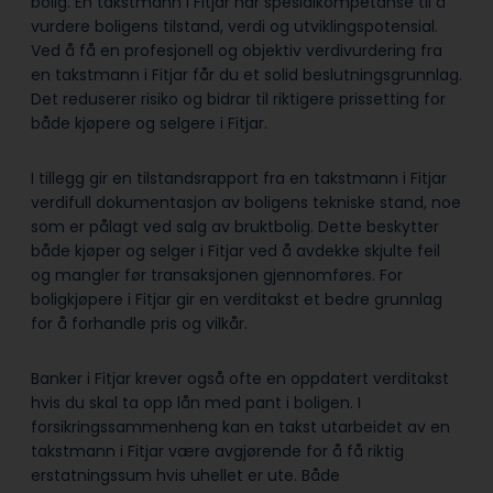
bolig. En takstmann i Fitjar har spesialkompetanse til å
vurdere boligens tilstand, verdi og utviklingspotensial.
Ved å få en profesjonell og objektiv verdivurdering fra
en takstmann i Fitjar får du et solid beslutningsgrunnlag.
Det reduserer risiko og bidrar til riktigere prissetting for
både kjøpere og selgere i Fitjar.
I tillegg gir en tilstandsrapport fra en takstmann i Fitjar
verdifull dokumentasjon av boligens tekniske stand, noe
som er pålagt ved salg av bruktbolig. Dette beskytter
både kjøper og selger i Fitjar ved å avdekke skjulte feil
og mangler før transaksjonen gjennomføres. For
boligkjøpere i Fitjar gir en verditakst et bedre grunnlag
for å forhandle pris og vilkår.
Banker i Fitjar krever også ofte en oppdatert verditakst
hvis du skal ta opp lån med pant i boligen. I
forsikringssammenheng kan en takst utarbeidet av en
takstmann i Fitjar være avgjørende for å få riktig
erstatningssum hvis uhellet er ute. Både