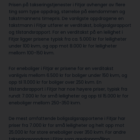
Prisen på takseringstjenester i Fitjar avhenger av flere
ting som type oppdrag, størrelse på eiendommen og
takstmannens timepris. De vanligste oppdragene en
takstmann i Fitjar utfører er verditakst, boligsalgsrapport
og tilstandsrapport. For en verditakst på en leilighet i
Fitjar ligger prisene typisk fra ca. 5.000 kr for leiligheter
under 100 kvm, og opp mot 8.000 kr for leiligheter
mellom 100-150 kvm.
For eneboliger i Fitjar er prisene for en verditakst
vanligvis mellom 6.500 kr for boliger under 150 kvm, og
opp til 11.000 kr for boliger over 250 kvm. En
tilstandsrapport i Fitjar har noe høyere priser, typisk fra
rundt 7.000 kr for små leiligheter og opp til 15.000 kr for
eneboliger mellom 250-350 kvm.
De mest omfattende boligsalgsrapportene i Fitjar har
priser fra 7.000 kr for små leiligheter og helt opp mot
25.000 kr for store eneboliger over 350 kvm. For andre
takseringsoppdrag i Fitjar som arealoppmåling,