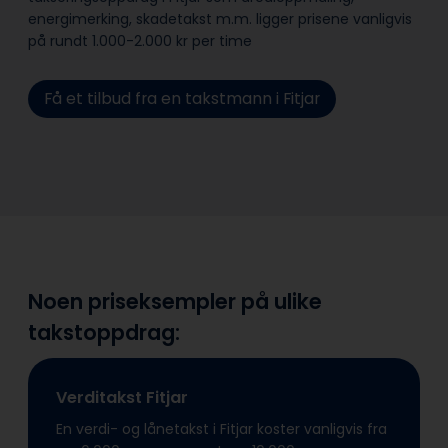
energimerking, skadetakst m.m. ligger prisene vanligvis
på rundt 1.000-2.000 kr per time
Få et tilbud fra en takstmann i Fitjar
Noen priseksempler på ulike
takstoppdrag:
Verditakst Fitjar
En verdi- og lånetakst i Fitjar koster vanligvis fra