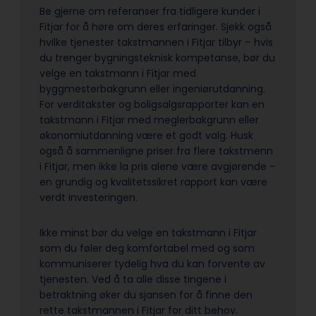
Be gjerne om referanser fra tidligere kunder i
Fitjar for å høre om deres erfaringer. Sjekk også
hvilke tjenester takstmannen i Fitjar tilbyr – hvis
du trenger bygningsteknisk kompetanse, bør du
velge en takstmann i Fitjar med
byggmesterbakgrunn eller ingeniørutdanning.
For verditakster og boligsalgsrapporter kan en
takstmann i Fitjar med meglerbakgrunn eller
økonomiutdanning være et godt valg. Husk
også å sammenligne priser fra flere takstmenn
i Fitjar, men ikke la pris alene være avgjørende –
en grundig og kvalitetssikret rapport kan være
verdt investeringen.
Ikke minst bør du velge en takstmann i Fitjar
som du føler deg komfortabel med og som
kommuniserer tydelig hva du kan forvente av
tjenesten. Ved å ta alle disse tingene i
betraktning øker du sjansen for å finne den
rette takstmannen i Fitjar for ditt behov.