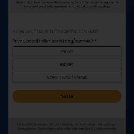
Send en kort beskrivelse av dine ønsker og behov, så hjelper vi deg med å
finne den beste takstmannen i Fitjar til akkurat ditt oppdrag.
i
1/3: PRIVAT, BEDRIFT ELLER BORETTSLAG/SAMEIE
n
Privat, bedrift eller borettslag/sameie?
*
n
PRIVAT
h
o
BEDRIFT
l
d
BORETTSLAG / SAMEIE
Neste
Din kontaktinformasjon blir utelukkende brukt i forbindelse med oppdrags­
forespørselen. Dine person­­opplysninger utleveres ikke til uvedkommende.