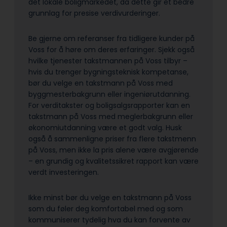
det lokale boligmarkedet, da dette gir et bedre
grunnlag for presise verdivurderinger.
Be gjerne om referanser fra tidligere kunder på
Voss for å høre om deres erfaringer. Sjekk også
hvilke tjenester takstmannen på Voss tilbyr –
hvis du trenger bygningsteknisk kompetanse,
bør du velge en takstmann på Voss med
byggmesterbakgrunn eller ingeniørutdanning.
For verditakster og boligsalgsrapporter kan en
takstmann på Voss med meglerbakgrunn eller
økonomiutdanning være et godt valg. Husk
også å sammenligne priser fra flere takstmenn
på Voss, men ikke la pris alene være avgjørende
– en grundig og kvalitetssikret rapport kan være
verdt investeringen.
Ikke minst bør du velge en takstmann på Voss
som du føler deg komfortabel med og som
kommuniserer tydelig hva du kan forvente av