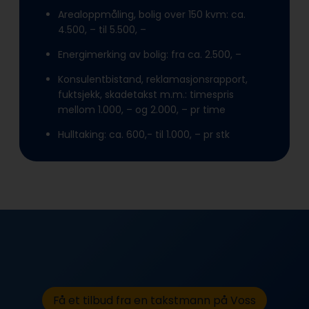
Arealoppmåling, bolig over 150 kvm: ca.
4.500, – til 5.500, –
Energimerking av bolig: fra ca. 2.500, –
Konsulentbistand, reklamasjonsrapport,
fuktsjekk, skadetakst m.m.: timespris
mellom 1.000, – og 2.000, – pr time
Hulltaking: ca. 600,- til 1.000, – pr stk
Få et tilbud fra en takstmann på Voss