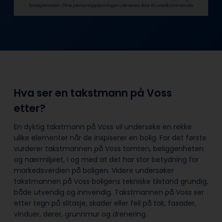
forespørselen. Dine person­­opplysninger utleveres ikke til uvedkommende.
Hva ser en takstmann på Voss
etter?
En dyktig takstmann på Voss vil undersøke en rekke
ulike elementer når de inspiserer en bolig. For det første
vurderer takstmannen på Voss tomten, beliggenheten
og nærmiljøet, i og med at det har stor betydning for
markedsverdien på boligen. Videre undersøker
takstmannen på Voss boligens tekniske tilstand grundig,
både utvendig og innvendig. Takstmannen på Voss ser
etter tegn på slitasje, skader eller feil på tak, fasader,
vinduer, dører, grunnmur og drenering.