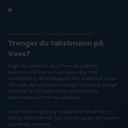
Skip
to
content
TAKSTMANN VOSS: FÅ ET GRATIS TILBUD • RASKT SVAR
Trenger du takstmann på
Voss?
Vi gjør det enkelt for deg å finne en kvalifisert
takstmann på Voss som kan hjelpe deg med
verdivurdering, tilstandsrapport eller skadetakst. Fyll ut
vårt enkle skjema med informasjon om hva du trenger
taksering for, så kobler vi deg med den beste
takstmannen på Voss for oppdraget.
Du vil motta et gratis og uforpliktende tilbud fra en
erfaren takstmann på Voss som kan gi deg en nøyaktig
og pålitelig vurdering.