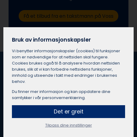
Få et tilbud fra en takstmann på Voss
Bruk av informasjonskapsler
Vi benytter informasjons­kapsler (cookies) til funksjoner
som er nødvendige for at nettsiden skal fungere.
Cookies brukes også til å analysere hvordan nettsiden
brukes, slik at vi kan forbedre nettsidens funksjoner,
innhold og utseende i takt med endringer i brukernes
Beste takstmann på Voss
behov.
Det er vanskelig å si hvem den beste takstmannen på
Du finner mer informasjon og kan oppdatere dine
Voss er, men vedkommende er i hvert fall sertifisert,
samtykker i vår personvernerklæring.
uavhengig og kjenner det lokale boligmarkedet godt. En
takstmann på Voss med solid kompetanse, erfaring fra
Det er greit
ulike oppdrag og gode kundeanmeldelser teller mye.
Tilpass dine innstillinger
Prøv å unngå å bare fokuser på pris når du skal velge den