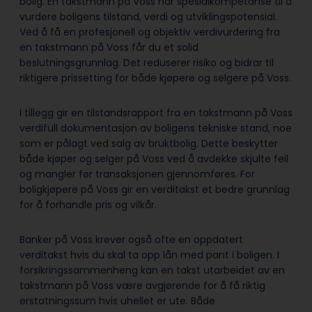
bolig. En takstmann på Voss har spesialkompetanse til å
vurdere boligens tilstand, verdi og utviklingspotensial.
Ved å få en profesjonell og objektiv verdivurdering fra
en takstmann på Voss får du et solid
beslutningsgrunnlag. Det reduserer risiko og bidrar til
riktigere prissetting for både kjøpere og selgere på Voss.
I tillegg gir en tilstandsrapport fra en takstmann på Voss
verdifull dokumentasjon av boligens tekniske stand, noe
som er pålagt ved salg av bruktbolig. Dette beskytter
både kjøper og selger på Voss ved å avdekke skjulte feil
og mangler før transaksjonen gjennomføres. For
boligkjøpere på Voss gir en verditakst et bedre grunnlag
for å forhandle pris og vilkår.
Banker på Voss krever også ofte en oppdatert
verditakst hvis du skal ta opp lån med pant i boligen. I
forsikringssammenheng kan en takst utarbeidet av en
takstmann på Voss være avgjørende for å få riktig
erstatningssum hvis uhellet er ute. Både