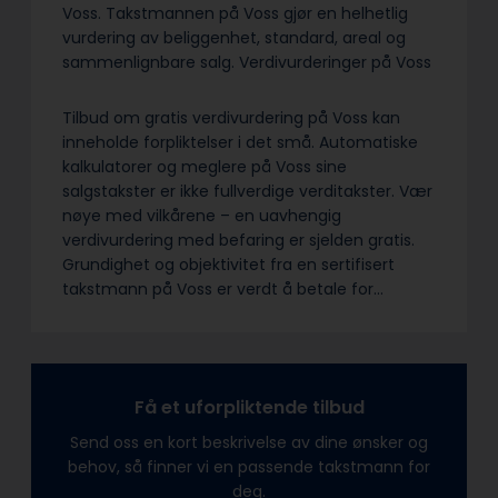
Voss. Takstmannen på Voss gjør en helhetlig
vurdering av beliggenhet, standard, areal og
sammenlignbare salg. Verdivurderinger på Voss
Tilbud om gratis verdivurdering på Voss kan
inneholde forpliktelser i det små. Automatiske
kalkulatorer og meglere på Voss sine
salgstakster er ikke fullverdige verditakster. Vær
nøye med vilkårene – en uavhengig
verdivurdering med befaring er sjelden gratis.
Grundighet og objektivitet fra en sertifisert
takstmann på Voss er verdt å betale for…
Få et uforpliktende tilbud
Send oss en kort beskrivelse av dine ønsker og
behov, så finner vi en passende takstmann for
deg.