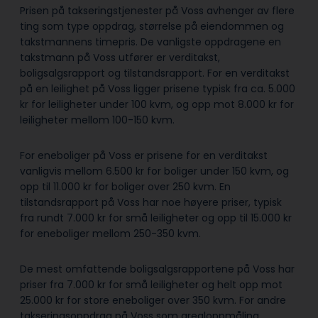
Prisen på takseringstjenester på Voss avhenger av flere
ting som type oppdrag, størrelse på eiendommen og
takstmannens timepris. De vanligste oppdragene en
takstmann på Voss utfører er verditakst,
boligsalgsrapport og tilstandsrapport. For en verditakst
på en leilighet på Voss ligger prisene typisk fra ca. 5.000
kr for leiligheter under 100 kvm, og opp mot 8.000 kr for
leiligheter mellom 100-150 kvm.
For eneboliger på Voss er prisene for en verditakst
vanligvis mellom 6.500 kr for boliger under 150 kvm, og
opp til 11.000 kr for boliger over 250 kvm. En
tilstandsrapport på Voss har noe høyere priser, typisk
fra rundt 7.000 kr for små leiligheter og opp til 15.000 kr
for eneboliger mellom 250-350 kvm.
De mest omfattende boligsalgsrapportene på Voss har
priser fra 7.000 kr for små leiligheter og helt opp mot
25.000 kr for store eneboliger over 350 kvm. For andre
takseringsoppdrag på Voss som arealoppmåling,