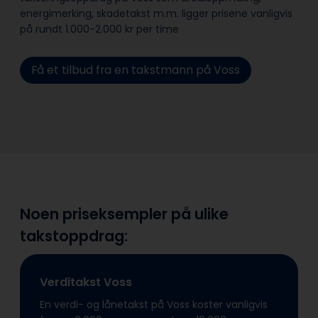
energimerking, skadetakst m.m. ligger prisene vanligvis
på rundt 1.000-2.000 kr per time
Få et tilbud fra en takstmann på Voss
Noen priseksempler på ulike
takstoppdrag:
Verditakst Voss
En verdi- og lånetakst på Voss koster vanligvis