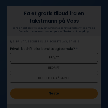
Få et gratis tilbud fra en
takstmann på Voss
Send en kort beskrivelse av dine ønsker og behov, så hjelper vi deg med å
finne den beste takstmannen på Voss til akkurat ditt oppdrag.
h
1/3: PRIVAT, BEDRIFT ELLER BORETTSLAG/SAMEIE
e
Privat, bedrift eller borettslag/sameie?
*
r
PRIVAT
o
BEDRIFT
BORETTSLAG / SAMEIE
Neste