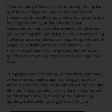
Takstmannen på Voss sin kompetanse og erfaring kan
også innvirke på prisen. Takstmenn på Voss med
spesialkompetanse eller mange års erfaring kan ta noe
høyere priser enn nyutdannede takstmenn.
Markedssituasjonen og konkurransen blant takstmenn
på Voss kan også ha betydning, der høy etterspørsel og
lite konkurranse kan drive prisene opp. Beliggenheten til
boligen som skal takseres er også relevant – en
takstmann på Voss må kanskje beregne mer for reise
og tidsbruk dersom oppdraget er et stykke unna deres
base.
Tilleggstjenester som fuktsøk, radonmåling, innhenting
av kommunale opplysninger osv. vil også medføre
ekstra kostnader utover en standard takst på Voss. Alt i
alt er det mange aspekter som spiller inn på prisene for
en takstmann på Voss, men boligens størrelse og
oppdragets kompleksitet er gjerne de viktigste.