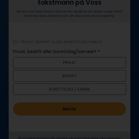
takstmann på Voss
Send en kort beskrivelse av dine ønsker og behov, så hjelper vi deg med å
finne den beste takstmannen på Voss til akkurat ditt oppdrag.
i
1/3: PRIVAT, BEDRIFT ELLER BORETTSLAG/SAMEIE
n
Privat, bedrift eller borettslag/sameie?
*
n
PRIVAT
h
o
BEDRIFT
l
d
BORETTSLAG / SAMEIE
Neste
Din kontaktinformasjon blir utelukkende brukt i forbindelse med oppdrags­