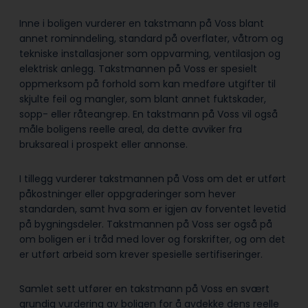
Inne i boligen vurderer en takstmann på Voss blant
annet rominndeling, standard på overflater, våtrom og
tekniske installasjoner som oppvarming, ventilasjon og
elektrisk anlegg. Takstmannen på Voss er spesielt
oppmerksom på forhold som kan medføre utgifter til
skjulte feil og mangler, som blant annet fuktskader,
sopp- eller råteangrep. En takstmann på Voss vil også
måle boligens reelle areal, da dette avviker fra
bruksareal i prospekt eller annonse.
I tillegg vurderer takstmannen på Voss om det er utført
påkostninger eller oppgraderinger som hever
standarden, samt hva som er igjen av forventet levetid
på bygningsdeler. Takstmannen på Voss ser også på
om boligen er i tråd med lover og forskrifter, og om det
er utført arbeid som krever spesielle sertifiseringer.
Samlet sett utfører en takstmann på Voss en svært
grundig vurdering av boligen for å avdekke dens reelle