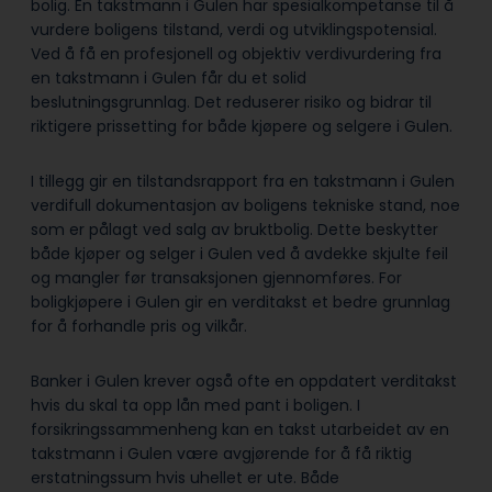
bolig. En takstmann i Gulen har spesialkompetanse til å
vurdere boligens tilstand, verdi og utviklingspotensial.
Ved å få en profesjonell og objektiv verdivurdering fra
en takstmann i Gulen får du et solid
beslutningsgrunnlag. Det reduserer risiko og bidrar til
riktigere prissetting for både kjøpere og selgere i Gulen.
I tillegg gir en tilstandsrapport fra en takstmann i Gulen
verdifull dokumentasjon av boligens tekniske stand, noe
som er pålagt ved salg av bruktbolig. Dette beskytter
både kjøper og selger i Gulen ved å avdekke skjulte feil
og mangler før transaksjonen gjennomføres. For
boligkjøpere i Gulen gir en verditakst et bedre grunnlag
for å forhandle pris og vilkår.
Banker i Gulen krever også ofte en oppdatert verditakst
hvis du skal ta opp lån med pant i boligen. I
forsikringssammenheng kan en takst utarbeidet av en
takstmann i Gulen være avgjørende for å få riktig
erstatningssum hvis uhellet er ute. Både