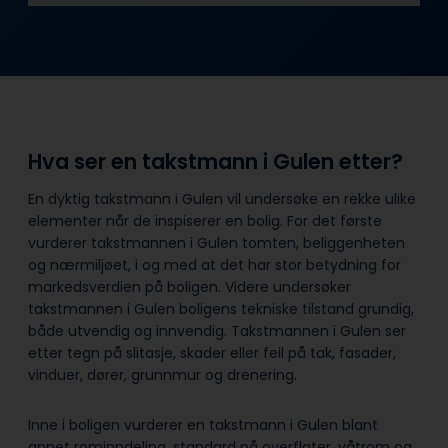
Hva ser en takstmann i Gulen etter?
En dyktig takstmann i Gulen vil undersøke en rekke ulike
elementer når de inspiserer en bolig. For det første
vurderer takstmannen i Gulen tomten, beliggenheten
og nærmiljøet, i og med at det har stor betydning for
markedsverdien på boligen. Videre undersøker
takstmannen i Gulen boligens tekniske tilstand grundig,
både utvendig og innvendig. Takstmannen i Gulen ser
etter tegn på slitasje, skader eller feil på tak, fasader,
vinduer, dører, grunnmur og drenering.
Inne i boligen vurderer en takstmann i Gulen blant
annet rominndeling, standard på overflater, våtrom og