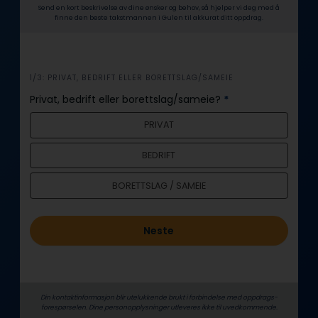
Send en kort beskrivelse av dine ønsker og behov, så hjelper vi deg med å
finne den beste takstmannen i Gulen til akkurat ditt oppdrag.
i
1/3: PRIVAT, BEDRIFT ELLER BORETTSLAG/SAMEIE
n
Privat, bedrift eller borettslag/sameie?
*
n
PRIVAT
h
o
BEDRIFT
l
d
BORETTSLAG / SAMEIE
Neste
Din kontaktinformasjon blir utelukkende brukt i forbindelse med oppdrags­
forespørselen. Dine person­­opplysninger utleveres ikke til uvedkommende.