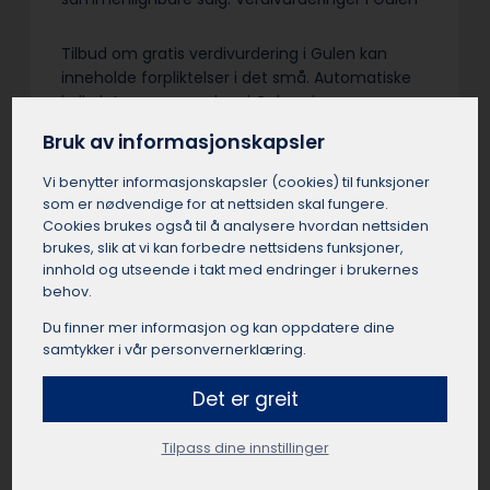
Tilbud om gratis verdivurdering i Gulen kan
inneholde forpliktelser i det små. Automatiske
kalkulatorer og meglere i Gulen sine
salgstakster er ikke fullverdige verditakster. Vær
Bruk av informasjonskapsler
nøye med vilkårene – en uavhengig
verdivurdering med befaring er sjelden gratis.
Vi benytter informasjons­kapsler (cookies) til funksjoner
Grundighet og objektivitet fra en sertifisert
som er nødvendige for at nettsiden skal fungere.
takstmann i Gulen er verdt å betale for…
Cookies brukes også til å analysere hvordan nettsiden
brukes, slik at vi kan forbedre nettsidens funksjoner,
innhold og utseende i takt med endringer i brukernes
behov.
Du finner mer informasjon og kan oppdatere dine
Få et uforpliktende tilbud
samtykker i vår personvernerklæring.
Send oss en kort beskrivelse av dine ønsker og
Det er greit
behov, så finner vi en passende takstmann for
deg.
Tilpass dine innstillinger
Få et tilbud fra en takstmann i Gulen