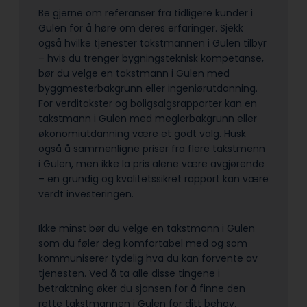
Be gjerne om referanser fra tidligere kunder i
Gulen for å høre om deres erfaringer. Sjekk
også hvilke tjenester takstmannen i Gulen tilbyr
– hvis du trenger bygningsteknisk kompetanse,
bør du velge en takstmann i Gulen med
byggmesterbakgrunn eller ingeniørutdanning.
For verditakster og boligsalgsrapporter kan en
takstmann i Gulen med meglerbakgrunn eller
økonomiutdanning være et godt valg. Husk
også å sammenligne priser fra flere takstmenn
i Gulen, men ikke la pris alene være avgjørende
– en grundig og kvalitetssikret rapport kan være
verdt investeringen.
Ikke minst bør du velge en takstmann i Gulen
som du føler deg komfortabel med og som
kommuniserer tydelig hva du kan forvente av
tjenesten. Ved å ta alle disse tingene i
betraktning øker du sjansen for å finne den
rette takstmannen i Gulen for ditt behov.