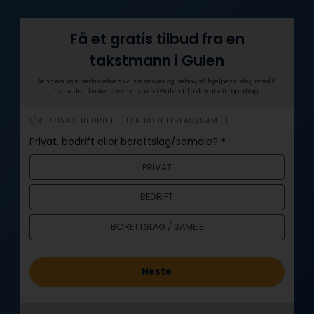
Få et gratis tilbud fra en
takstmann i Gulen
Send en kort beskrivelse av dine ønsker og behov, så hjelper vi deg med å
finne den beste takstmannen i Gulen til akkurat ditt oppdrag.
h
1/3: PRIVAT, BEDRIFT ELLER BORETTSLAG/SAMEIE
e
Privat, bedrift eller borettslag/sameie?
*
r
PRIVAT
o
BEDRIFT
BORETTSLAG / SAMEIE
Neste