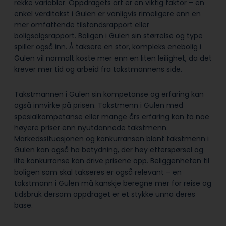
rekke variabler. Oppdragets art er en viktig faktor – en
enkel verditakst i Gulen er vanligvis rimeligere enn en
mer omfattende tilstandsrapport eller
boligsalgsrapport. Boligen i Gulen sin størrelse og type
spiller også inn. Å taksere en stor, kompleks enebolig i
Gulen vil normalt koste mer enn en liten leilighet, da det
krever mer tid og arbeid fra takstmannens side.
Takstmannen i Gulen sin kompetanse og erfaring kan
også innvirke på prisen. Takstmenn i Gulen med
spesialkompetanse eller mange års erfaring kan ta noe
høyere priser enn nyutdannede takstmenn.
Markedssituasjonen og konkurransen blant takstmenn i
Gulen kan også ha betydning, der høy etterspørsel og
lite konkurranse kan drive prisene opp. Beliggenheten til
boligen som skal takseres er også relevant – en
takstmann i Gulen må kanskje beregne mer for reise og
tidsbruk dersom oppdraget er et stykke unna deres
base.