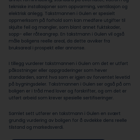
tekniske installasjoner som oppvarming, ventilasjon og
elektrisk anlegg. Takstmannen i Gulen er spesielt
oppmerksom på forhold som kan medføre utgifter til
skjulte feil og mangler, som blant annet fuktskader,
sopp- eller råteangrep. En takstmann i Gulen vil også
måle boligens reelle areal, da dette avviker fra
bruksareal i prospekt eller annonse.
I tillegg vurderer takstmannen i Gulen om det er utført
påkostninger eller oppgraderinger som hever
standarden, samt hva som er igjen av forventet levetid
på bygningsdeler. Takstmannen i Gulen ser også på om
boligen er i tråd med lover og forskrifter, og om det er
utført arbeid som krever spesielle sertifiseringer.
Samlet sett utfører en takstmann i Gulen en svært
grundig vurdering av boligen for å avdekke dens reelle
tilstand og markedsverdi.