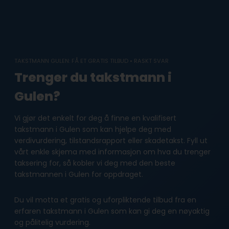
Skip
to
content
TAKSTMANN GULEN: FÅ ET GRATIS TILBUD • RASKT SVAR
Trenger du takstmann i
Gulen?
Vi gjør det enkelt for deg å finne en kvalifisert
takstmann i Gulen som kan hjelpe deg med
verdivurdering, tilstandsrapport eller skadetakst. Fyll ut
vårt enkle skjema med informasjon om hva du trenger
taksering for, så kobler vi deg med den beste
takstmannen i Gulen for oppdraget.
Du vil motta et gratis og uforpliktende tilbud fra en
erfaren takstmann i Gulen som kan gi deg en nøyaktig
og pålitelig vurdering.